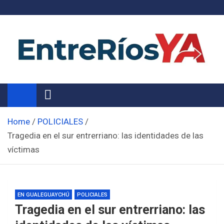
Skip
to
content
Noticias de Entre Ríos
Información de toda la provincia ahora
Home
POLICIALES
Tragedia en el sur entrerriano: las identidades de las
víctimas
EN GUALEGUAYCHÚ
POLICIALES
Tragedia en el sur entrerriano: las