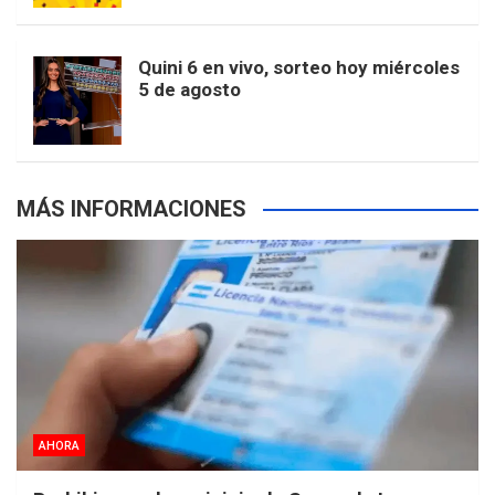
o
r
e
M
e
b
Quini 6 en vivo, sorteo hoy miércoles
5 de agosto
k
a
s
a
r
e
m
t
p
MÁS INFORMACIONES
s
AHORA