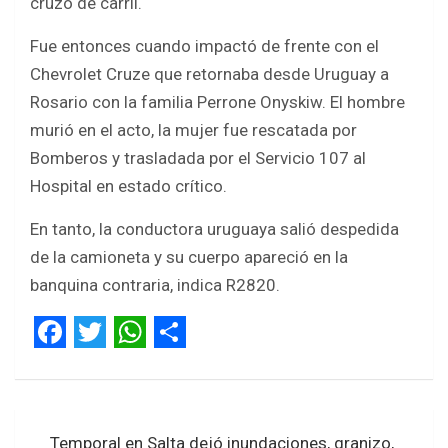
cruzó de carril.
Fue entonces cuando impactó de frente con el
Chevrolet Cruze que retornaba desde Uruguay a
Rosario con la familia Perrone Onyskiw. El hombre
murió en el acto, la mujer fue rescatada por
Bomberos y trasladada por el Servicio 107 al
Hospital en estado crítico.
En tanto, la conductora uruguaya salió despedida
de la camioneta y su cuerpo apareció en la
banquina contraria, indica R2820.
F
T
W
S
a
w
h
h
Navegación
c
i
a
a
Temporal en Salta dejó inundaciones, granizo,