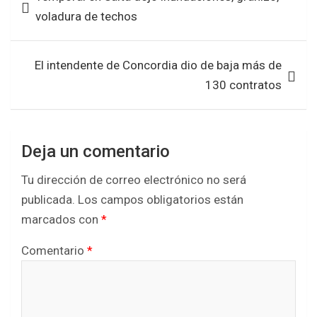
de
e
t
t
r
voladura de techos
entradas
b
t
s
e
o
e
A
El intendente de Concordia dio de baja más de
o
r
p
130 contratos
k
p
Deja un comentario
Tu dirección de correo electrónico no será
publicada.
Los campos obligatorios están
marcados con
*
Comentario
*