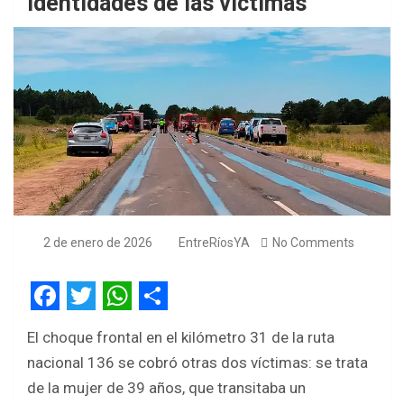
identidades de las víctimas
2 de enero de 2026
EntreRíosYA
No Comments
F
T
W
S
El choque frontal en el kilómetro 31 de la ruta
a
w
h
h
nacional 136 se cobró otras dos víctimas: se trata
c
i
a
a
de la mujer de 39 años, que transitaba un