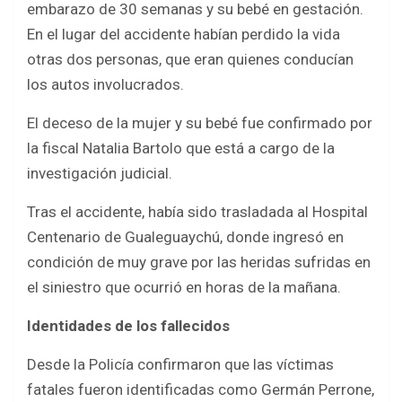
e
t
t
r
embarazo de 30 semanas y su bebé en gestación.
b
t
s
e
En el lugar del accidente habían perdido la vida
o
e
A
otras dos personas, que eran quienes conducían
los autos involucrados.
o
r
p
k
p
El deceso de la mujer y su bebé fue confirmado por
la fiscal Natalia Bartolo que está a cargo de la
investigación judicial.
Tras el accidente, había sido trasladada al Hospital
Centenario de Gualeguaychú, donde ingresó en
condición de muy grave por las heridas sufridas en
el siniestro que ocurrió en horas de la mañana.
Identidades de los fallecidos
Desde la Policía confirmaron que las víctimas
fatales fueron identificadas como Germán Perrone,