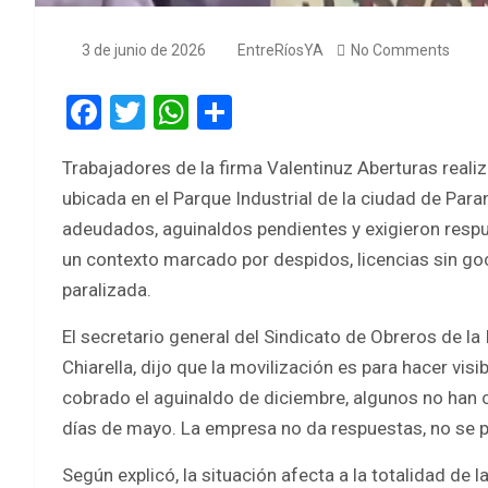
3 de junio de 2026
EntreRíosYA
No Comments
F
T
W
S
a
wi
h
h
Trabajadores de la firma Valentinuz Aberturas realiz
ce
tt
at
ar
ubicada en el Parque Industrial de la ciudad de Par
b
er
s
e
adeudados, aguinaldos pendientes y exigieron respue
o
A
un contexto marcado por despidos, licencias sin g
o
p
paralizada.
k
p
El secretario general del Sindicato de Obreros de la
Chiarella, dijo que la movilización es para hacer visi
cobrado el aguinaldo de diciembre, algunos no han c
días de mayo. La empresa no da respuestas, no se p
Según explicó, la situación afecta a la totalidad de l