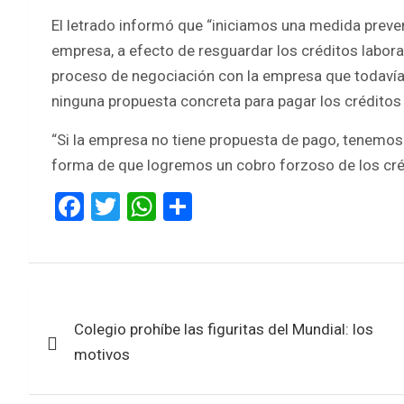
El letrado informó que “iniciamos una medida prevent
empresa, a efecto de resguardar los créditos labora
proceso de negociación con la empresa que todavía 
ninguna propuesta concreta para pagar los créditos 
“Si la empresa no tiene propuesta de pago, tenemos qu
forma de que logremos un cobro forzoso de los créd
F
T
W
S
a
wi
h
h
ce
tt
at
ar
b
er
s
e
Navegación
o
A
Colegio prohíbe las figuritas del Mundial: los
de
o
p
motivos
k
p
entradas