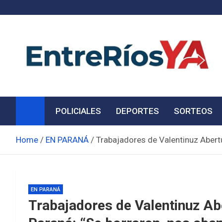
Skip
to
content
Noticias de Entre Ríos
Información de toda la provincia ahora
POLICIALES
DEPORTES
SORTEOS
Home
EN PARANÁ
Trabajadores de Valentinuz Abertu
EN PARANÁ
Trabajadores de Valentinuz Ab