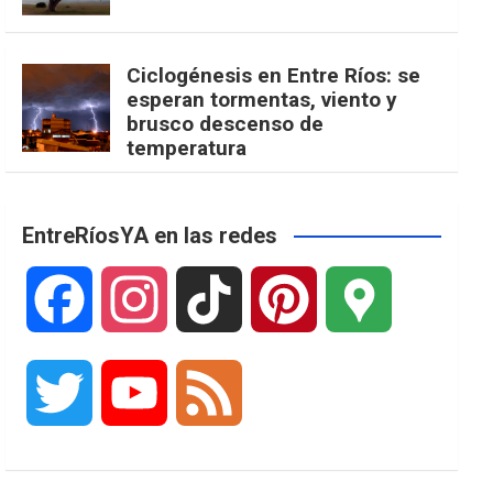
Ciclogénesis en Entre Ríos: se
esperan tormentas, viento y
brusco descenso de
temperatura
EntreRíosYA en las redes
F
I
T
P
G
a
n
i
i
o
T
Y
F
c
s
k
n
o
w
o
e