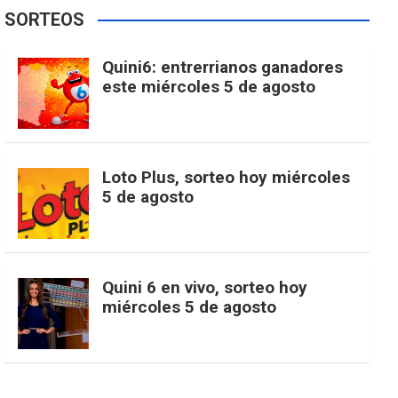
e
t
T
t
g
SORTEOS
i
u
e
b
a
o
e
l
Quini6: entrerrianos ganadores
t
T
d
este miércoles 5 de agosto
o
g
k
r
e
t
u
o
r
e
M
Loto Plus, sorteo hoy miércoles
e
b
5 de agosto
k
a
s
a
r
e
m
t
p
Quini 6 en vivo, sorteo hoy
miércoles 5 de agosto
s