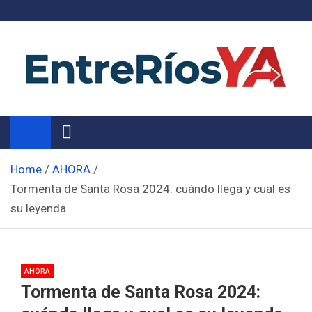
Skip
to
content
Noticias de Entre Ríos
Información de toda la provincia ahora
Home
AHORA
Tormenta de Santa Rosa 2024: cuándo llega y cual es
su leyenda
AHORA
Tormenta de Santa Rosa 2024: