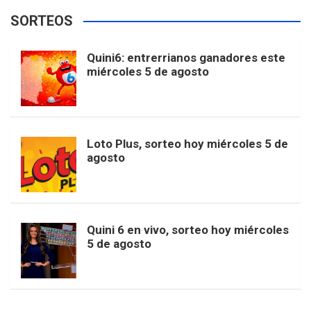
e
t
T
t
g
SORTEOS
i
u
e
b
a
o
e
l
Quini6: entrerrianos ganadores este
t
T
d
miércoles 5 de agosto
o
g
k
r
e
t
u
o
r
e
M
Loto Plus, sorteo hoy miércoles 5 de
e
b
agosto
k
a
s
a
r
e
m
t
p
Quini 6 en vivo, sorteo hoy miércoles
5 de agosto
s