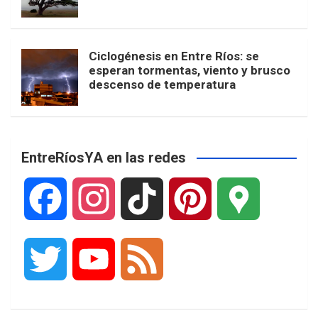
Ciclogénesis en Entre Ríos: se
esperan tormentas, viento y brusco
descenso de temperatura
EntreRíosYA en las redes
F
I
T
P
G
a
n
i
i
o
T
Y
F
c
s
k
n
o
w
o
e