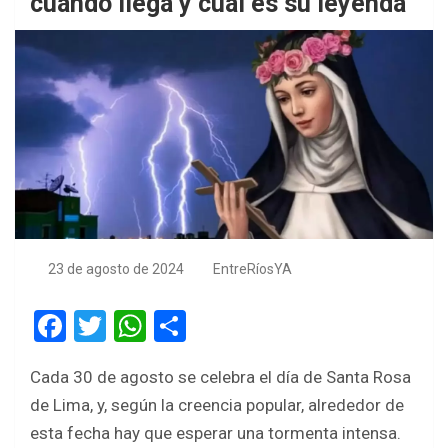
cuándo llega y cual es su leyenda
23 de agosto de 2024
EntreRíosYA
F
T
W
S
a
wi
h
h
Cada 30 de agosto se celebra el día de Santa Rosa
ce
tt
at
ar
de Lima, y, según la creencia popular, alrededor de
b
er
s
e
esta fecha hay que esperar una tormenta intensa.