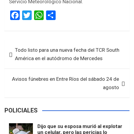
Servicio Meteorológico Nacional.
F
T
W
S
a
wi
h
h
ce
tt
at
ar
b
er
s
e
Navegación
Todo listo para una nueva fecha del TCR South
o
A
de
América en el autódromo de Mercedes
o
p
entradas
k
p
Avisos fúnebres en Entre Ríos del sábado 24 de
agosto
POLICIALES
Dijo que su esposa murió al explotar
un celular, pero las pericias lo