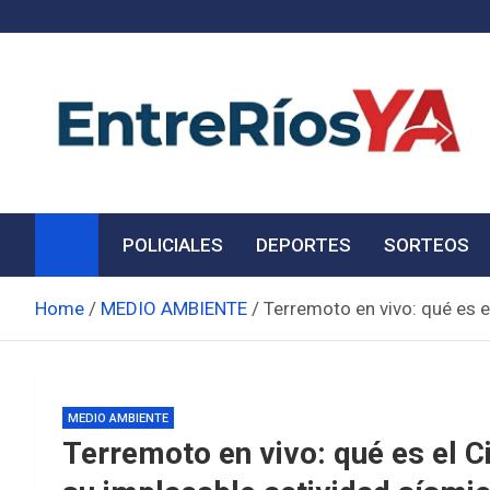
Skip
to
content
Noticias de Entre Ríos
Información de toda la provincia ahora
POLICIALES
DEPORTES
SORTEOS
Home
MEDIO AMBIENTE
Terremoto en vivo: qué es e
MEDIO AMBIENTE
Terremoto en vivo: qué es el C