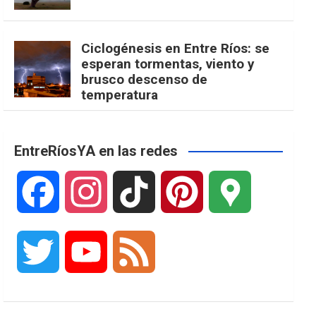
Ciclogénesis en Entre Ríos: se
esperan tormentas, viento y
brusco descenso de
temperatura
EntreRíosYA en las redes
F
I
T
P
G
a
n
i
i
o
T
Y
F
c
s
k
n
o
w
o
e