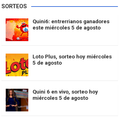
e
t
T
t
g
SORTEOS
i
u
e
b
a
o
e
l
Quini6: entrerrianos ganadores
t
T
d
este miércoles 5 de agosto
o
g
k
r
e
t
u
o
r
e
M
Loto Plus, sorteo hoy miércoles
e
b
5 de agosto
k
a
s
a
r
e
m
t
p
Quini 6 en vivo, sorteo hoy
miércoles 5 de agosto
s