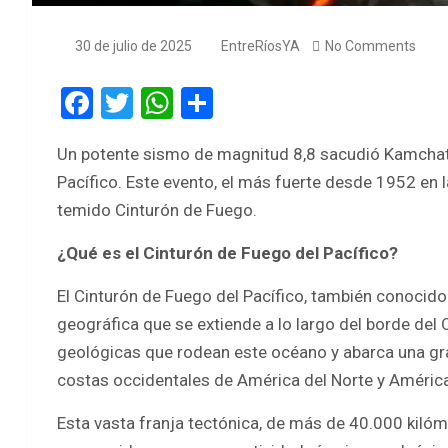
30 de julio de 2025
EntreRíosYA
No Comments
F
T
W
S
a
wi
h
h
Un potente sismo de magnitud 8,8 sacudió Kamchatk
ce
tt
at
ar
Pacífico. Este evento, el más fuerte desde 1952 en l
b
er
s
e
temido Cinturón de Fuego.
o
A
¿Qué es el Cinturón de Fuego del Pacífico?
o
p
k
p
El Cinturón de Fuego del Pacífico, también conocido
geográfica que se extiende a lo largo del borde del 
geológicas que rodean este océano y abarca una gran
costas occidentales de América del Norte y América 
Esta vasta franja tectónica, de más de 40.000 kilóm