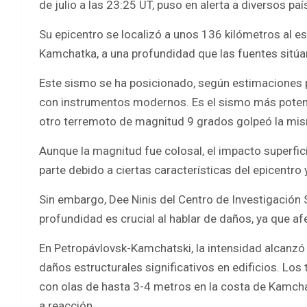
de julio a las 23:25 UT, puso en alerta a diversos pa
Su epicentro se localizó a unos 136 kilómetros al es
Kamchatka, a una profundidad que las fuentes sitúan
Este sismo se ha posicionado, según estimaciones p
con instrumentos modernos. Es el sismo más poten
otro terremoto de magnitud 9 grados golpeó la mi
Aunque la magnitud fue colosal, el impacto superfic
parte debido a ciertas características del epicentro
Sin embargo, Dee Ninis del Centro de Investigación 
profundidad es crucial al hablar de daños, ya que afe
En Petropávlovsk-Kamchatski, la intensidad alcanzó un
daños estructurales significativos en edificios. Lo
con olas de hasta 3-4 metros en la costa de Kamchat
a reacción.