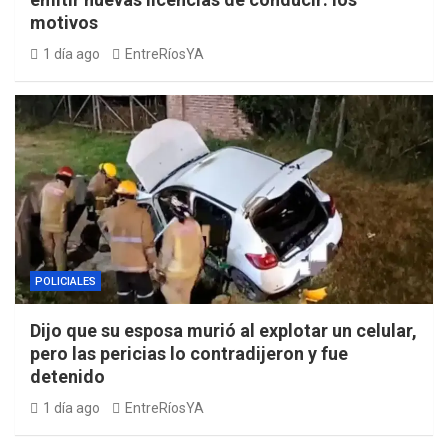
motivos
1 día ago
EntreRíosYA
POLICIALES
Dijo que su esposa murió al explotar un celular,
pero las pericias lo contradijeron y fue
detenido
1 día ago
EntreRíosYA