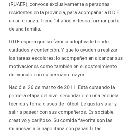
c
i
a
a
(RUAER), convoca exclusivamente a personas
e
t
t
r
residentes en la provincia, para acompañar a D.D.E
b
t
s
e
en su crianza. Tiene 14 años y desea formar parte
o
e
A
de una familia.
o
r
p
D.D.E espera que su familia adoptiva le brinde
k
p
cuidados y contención. Y que lo ayuden a realizar
las tareas escolares; lo acompañen en alcanzar sus
motivaciones como también en el sostenimiento
del vínculo con su hermano mayor.
Nació el 26 de marzo de 2011. Está cursando la
primera etapa del nivel secundario en una escuela
técnica y toma clases de fútbol. Le gusta viajar y
salir a pasear con sus compañeros. Es sociable,
creativo y cariñoso. Su comida favorita son las
milanesas a la napolitana con papas fritas.