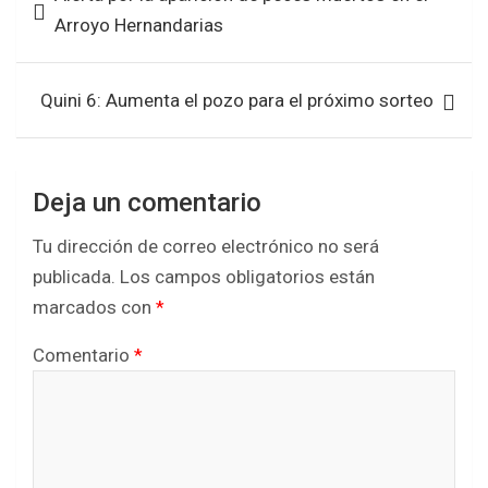
de
e
t
t
r
Arroyo Hernandarias
entradas
b
t
s
e
o
e
A
Quini 6: Aumenta el pozo para el próximo sorteo
o
r
p
k
p
Deja un comentario
Tu dirección de correo electrónico no será
publicada.
Los campos obligatorios están
marcados con
*
Comentario
*