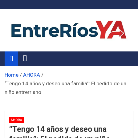
Skip
to
content
Noticias de Entre Ríos
Información de toda la provincia ahora
Home
AHORA
“Tengo 14 años y deseo una familia”: El pedido de un
niño entrerriano
AHORA
“Tengo 14 años y deseo una