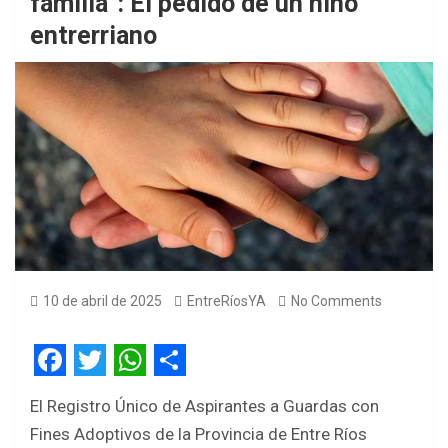
familia”: El pedido de un niño
entrerriano
10 de abril de 2025
EntreRíosYA
No Comments
F
T
W
S
El Registro Único de Aspirantes a Guardas con
a
w
h
h
Fines Adoptivos de la Provincia de Entre Ríos