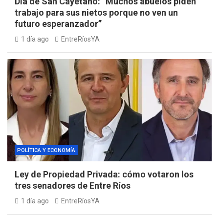
Día de San Cayetano: “Muchos abuelos piden
trabajo para sus nietos porque no ven un
futuro esperanzador”
1 día ago
EntreRíosYA
POLÍTICA Y ECONOMÍA
Ley de Propiedad Privada: cómo votaron los
tres senadores de Entre Ríos
1 día ago
EntreRíosYA