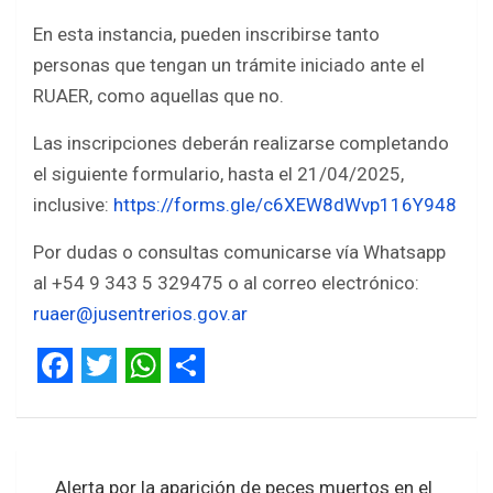
En esta instancia, pueden inscribirse tanto
personas que tengan un trámite iniciado ante el
RUAER, como aquellas que no.
Las inscripciones deberán realizarse completando
el siguiente formulario, hasta el 21/04/2025,
inclusive:
https://forms.gle/c6XEW8dWvp116Y948
Por dudas o consultas comunicarse vía Whatsapp
al +54 9 343 5 329475 o al correo electrónico:
ruaer@jusentrerios.gov.ar
F
T
W
S
a
w
h
h
Navegación
c
i
a
a
Alerta por la aparición de peces muertos en el