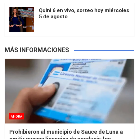
o
r
e
M
e
b
Quini 6 en vivo, sorteo hoy miércoles
5 de agosto
k
a
s
a
r
e
m
t
p
MÁS INFORMACIONES
s
AHORA
Prohibieron al municipio de Sauce de Luna a
emitir nuevas licencias de conducir: los