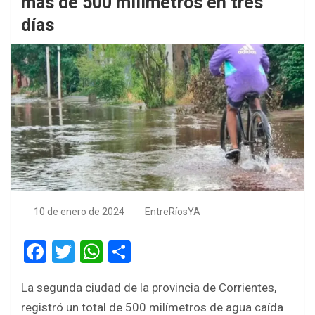
más de 500 milímetros en tres
días
10 de enero de 2024
EntreRíosYA
F
T
W
S
a
wi
h
h
La segunda ciudad de la provincia de Corrientes,
ce
tt
at
ar
registró un total de 500 milímetros de agua caída