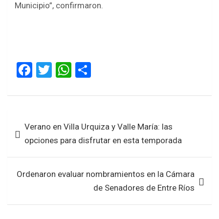
Municipio”, confirmaron.
F
T
W
S
a
wi
h
h
ce
tt
at
ar
b
er
s
e
Navegación
Verano en Villa Urquiza y Valle María: las
o
A
de
opciones para disfrutar en esta temporada
o
p
entradas
k
p
Ordenaron evaluar nombramientos en la Cámara
de Senadores de Entre Ríos