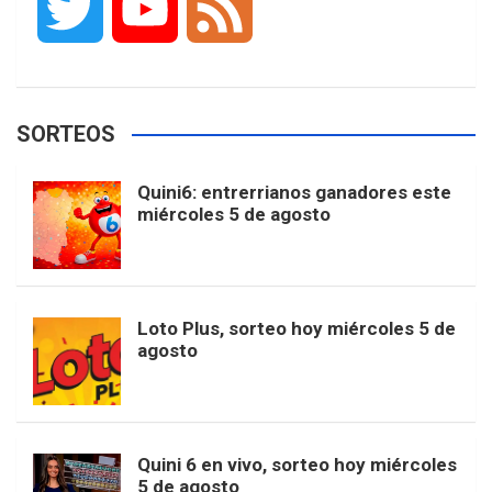
T
Y
F
c
s
k
n
o
w
o
e
e
t
T
t
g
SORTEOS
i
u
e
b
a
o
e
l
Quini6: entrerrianos ganadores este
t
T
d
miércoles 5 de agosto
o
g
k
r
e
t
u
o
r
e
M
Loto Plus, sorteo hoy miércoles 5 de
e
b
agosto
k
a
s
a
r
e
m
t
p
Quini 6 en vivo, sorteo hoy miércoles
5 de agosto