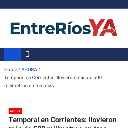
Skip
to
content
Noticias de Entre Ríos
Información de toda la provincia ahora
Home
AHORA
Temporal en Corrientes: llovieron más de 500
milímetros en tres días
AHORA
Temporal en Corrientes: llovieron