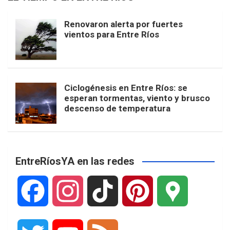
Renovaron alerta por fuertes
vientos para Entre Ríos
Ciclogénesis en Entre Ríos: se
esperan tormentas, viento y brusco
descenso de temperatura
EntreRíosYA en las redes
F
I
T
P
G
a
n
i
i
o