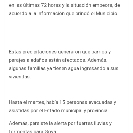
b
er
s
e
en las últimas 72 horas y la situación empeora, de
o
A
acuerdo a la información que brindó el Municipio.
o
p
k
p
Estas precipitaciones generaron que barrios y
parajes aledaños estén afectados. Además,
algunas familias ya tienen agua ingresando a sus
viviendas.
Hasta el martes, había 15 personas evacuadas y
asistidas por el Estado municipal y provincial.
Además, persiste la alerta por fuertes lluvias y
tormentas para Goya.