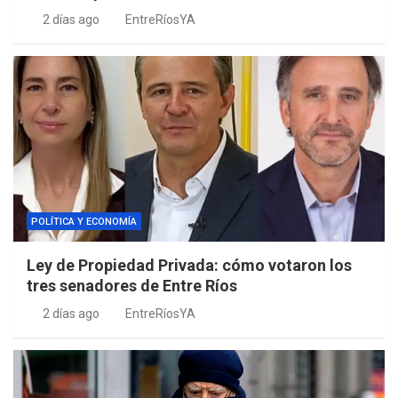
2 días ago
EntreRíosYA
POLÍTICA Y ECONOMÍA
Ley de Propiedad Privada: cómo votaron los
tres senadores de Entre Ríos
2 días ago
EntreRíosYA