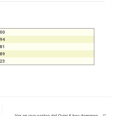
300
894
181
389
123
Ver en vivo sorteo del Quini 6 hoy domingo