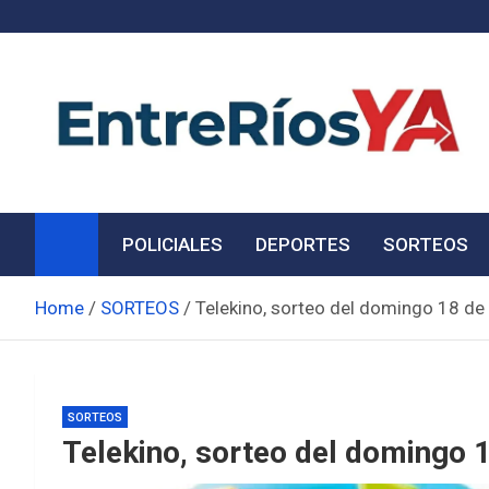
Skip
to
content
Noticias de Entre Ríos
Información de toda la provincia ahora
POLICIALES
DEPORTES
SORTEOS
Home
SORTEOS
Telekino, sorteo del domingo 18 de
SORTEOS
Telekino, sorteo del domingo 