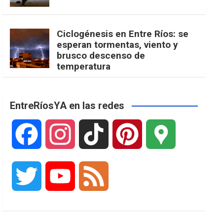
Ciclogénesis en Entre Ríos: se
esperan tormentas, viento y
brusco descenso de
temperatura
EntreRíosYA en las redes
F
I
T
P
G
a
n
i
i
o
T
Y
F
c
s
k
n
o
w
o
e