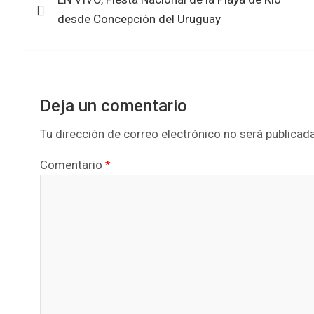
de
o
p
desde Concepción del Uruguay
k
p
entradas
Deja un comentario
Tu dirección de correo electrónico no será publicada
Comentario
*