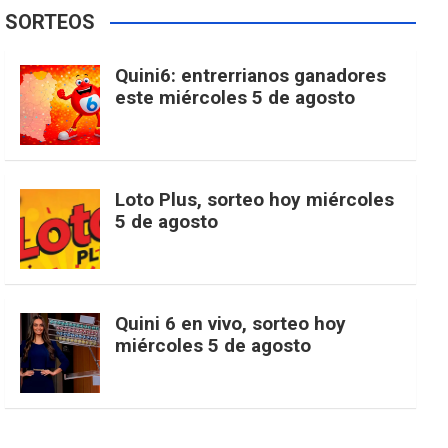
e
t
T
t
g
SORTEOS
i
u
e
b
a
o
e
l
Quini6: entrerrianos ganadores
t
T
d
este miércoles 5 de agosto
o
g
k
r
e
t
u
o
r
e
M
Loto Plus, sorteo hoy miércoles
e
b
5 de agosto
k
a
s
a
r
e
m
t
p
Quini 6 en vivo, sorteo hoy
miércoles 5 de agosto
s