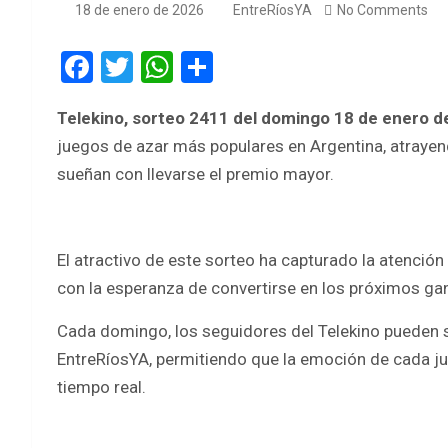
18 de enero de 2026
EntreRíosYA
No Comments
F
T
W
S
a
wi
h
h
Telekino, sorteo 2411 del domingo 18 de enero d
ce
tt
at
ar
juegos de azar más populares en Argentina, atray
b
er
s
e
sueñan con llevarse el premio mayor.
o
A
o
p
k
p
El atractivo de este sorteo ha capturado la atenci
con la esperanza de convertirse en los próximos ga
Cada domingo, los seguidores del Telekino pueden s
EntreRíosYA, permitiendo que la emoción de cada ju
tiempo real.