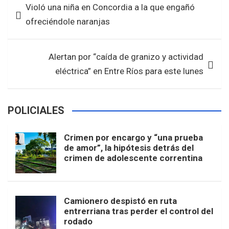
Violó una niña en Concordia a la que engañó
o
A
de
ofreciéndole naranjas
o
p
entradas
k
p
Alertan por “caída de granizo y actividad
eléctrica” en Entre Ríos para este lunes
POLICIALES
Crimen por encargo y “una prueba
de amor”, la hipótesis detrás del
crimen de adolescente correntina
Camionero despistó en ruta
entrerriana tras perder el control del
rodado