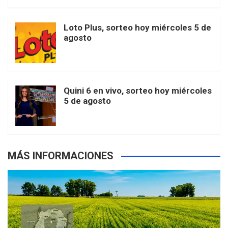
t
u
o
r
e
M
Loto Plus, sorteo hoy miércoles 5 de
e
b
agosto
k
a
s
a
r
e
m
t
p
Quini 6 en vivo, sorteo hoy miércoles
5 de agosto
s
MÁS INFORMACIONES