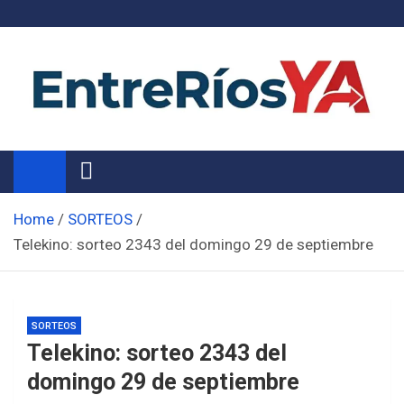
Skip
to
content
Noticias de Entre Ríos
Información de toda la provincia ahora
Home
SORTEOS
Telekino: sorteo 2343 del domingo 29 de septiembre
SORTEOS
Telekino: sorteo 2343 del
domingo 29 de septiembre