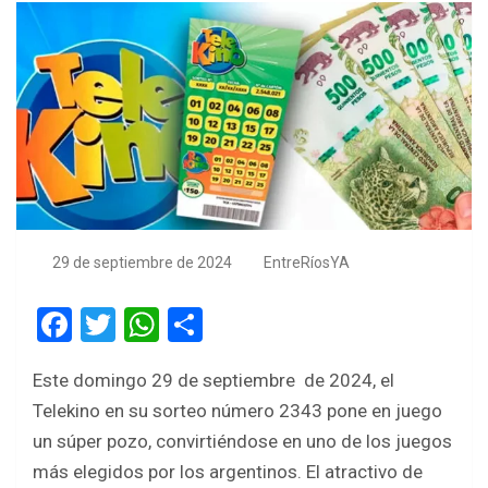
29 de septiembre de 2024
EntreRíosYA
F
T
W
S
a
wi
h
h
Este domingo 29 de septiembre de 2024, el
ce
tt
at
ar
Telekino en su sorteo número 2343 pone en juego
b
er
s
e
un súper pozo, convirtiéndose en uno de los juegos
o
A
más elegidos por los argentinos. El atractivo de