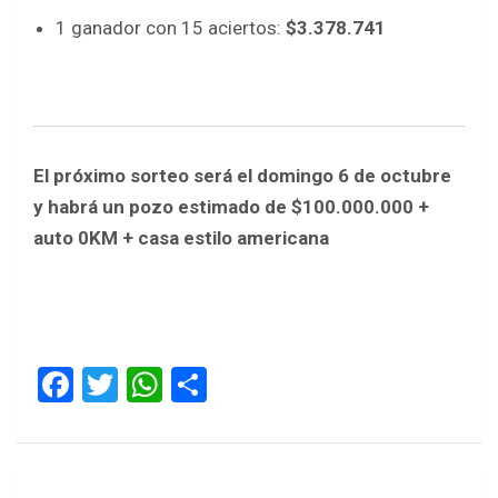
1 ganador con 15 aciertos:
$3.378.741
El próximo sorteo será el domingo 6 de octubre
y habrá un pozo estimado de $100.000.000 +
auto 0KM + casa estilo americana
F
T
W
S
a
wi
h
h
ce
tt
at
ar
b
er
s
e
Navegación