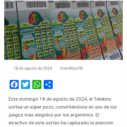
18 de agosto de 2024
EntreRíosYA
F
T
W
S
a
wi
h
h
Este domingo 18 de agosto de 2024, el Telekino
ce
tt
at
ar
sortea un súper pozo, convirtiéndose en uno de los
b
er
s
e
juegos más elegidos por los argentinos. El
o
A
atractivo de este sorteo ha capturado la atención