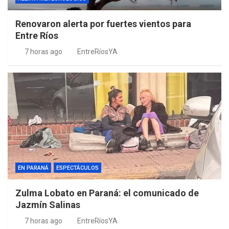
Renovaron alerta por fuertes vientos para
Entre Ríos
7 horas ago
EntreRíosYA
EN PARANÁ
ESPECTÁCULOS
Zulma Lobato en Paraná: el comunicado de
Jazmín Salinas
7 horas ago
EntreRíosYA