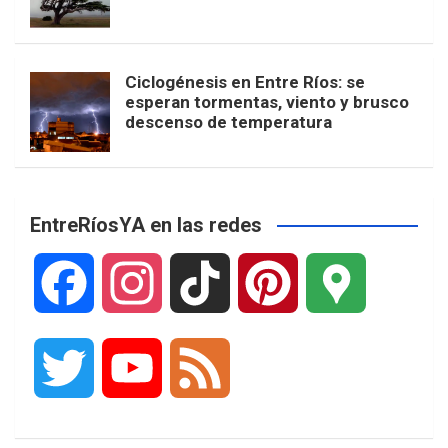
Ciclogénesis en Entre Ríos: se
esperan tormentas, viento y brusco
descenso de temperatura
EntreRíosYA en las redes
F
I
T
P
G
a
n
i
i
o
T
Y
F
c
s
k
n
o
w
o
e