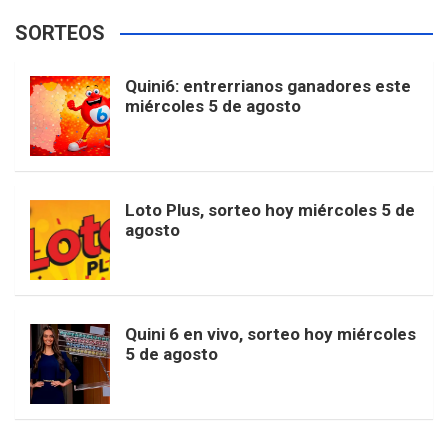
e
t
T
t
g
SORTEOS
i
u
e
b
a
o
e
l
Quini6: entrerrianos ganadores este
t
T
d
miércoles 5 de agosto
o
g
k
r
e
t
u
o
r
e
M
Loto Plus, sorteo hoy miércoles 5 de
e
b
agosto
k
a
s
a
r
e
m
t
p
Quini 6 en vivo, sorteo hoy miércoles
5 de agosto
s