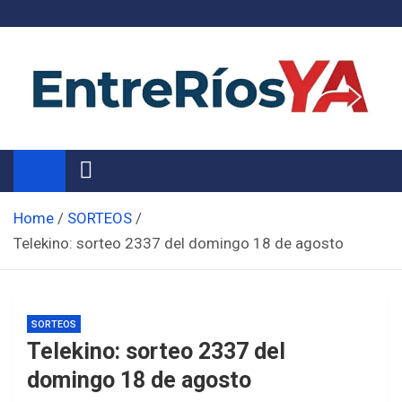
Skip
to
content
Noticias de Entre Ríos
Información de toda la provincia ahora
Home
SORTEOS
Telekino: sorteo 2337 del domingo 18 de agosto
SORTEOS
Telekino: sorteo 2337 del
domingo 18 de agosto