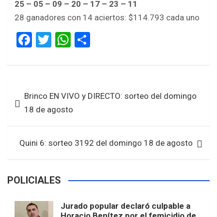
25 – 05 – 09 – 20 – 17 – 23 – 11
28 ganadores con 14 aciertos: $114.793 cada uno
F
T
W
S
a
wi
h
h
ce
tt
at
ar
b
er
s
e
Navegación
Brinco EN VIVO y DIRECTO: sorteo del domingo
o
A
de
18 de agosto
o
p
entradas
k
p
Quini 6: sorteo 3192 del domingo 18 de agosto
POLICIALES
Jurado popular declaró culpable a
Horacio Benítez por el femicidio de