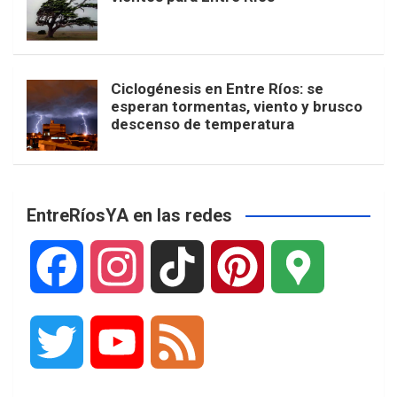
Ciclogénesis en Entre Ríos: se
esperan tormentas, viento y brusco
descenso de temperatura
EntreRíosYA en las redes
F
I
T
P
G
a
n
i
i
o
T
Y
F
c
s
k
n
o
w
o
e