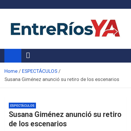
Skip
to
content
Noticias de Entre Ríos
Información de toda la provincia ahora
Home
ESPECTÁCULOS
Susana Giménez anunció su retiro de los escenarios
ESPECTÁCULOS
Susana Giménez anunció su retiro
de los escenarios