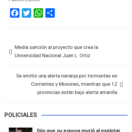
F
T
W
S
a
wi
h
h
ce
tt
at
ar
b
er
s
e
Navegación
Media sanción al proyecto que crea la
o
A
de
Universidad Nacional Juan L. Ortiz
o
p
entradas
k
p
Se emitió una alerta naranja por tormentas en
Corrientes y Misiones, mientras que 12
provincias están bajo alerta amarilla
POLICIALES
Dijo que su esposa murió al explotar