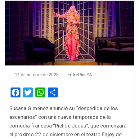
11 de octubre de 2023
EntreRíosYA
F
T
W
S
a
wi
h
h
Susana Giménez anunció su “despedida de los
ce
tt
at
ar
escenarios” con una nueva temporada de la
b
er
s
e
comedia francesa “Piel de Judas”, que comenzará
o
A
el próximo 22 de diciembre en el teatro Enjoy de