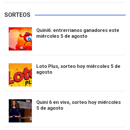
e
t
T
t
g
SORTEOS
i
u
e
b
a
o
e
l
Quini6: entrerrianos ganadores este
t
T
d
miércoles 5 de agosto
o
g
k
r
e
t
u
o
r
e
M
Loto Plus, sorteo hoy miércoles 5 de
e
b
agosto
k
a
s
a
r
e
m
t
p
Quini 6 en vivo, sorteo hoy miércoles
5 de agosto
s