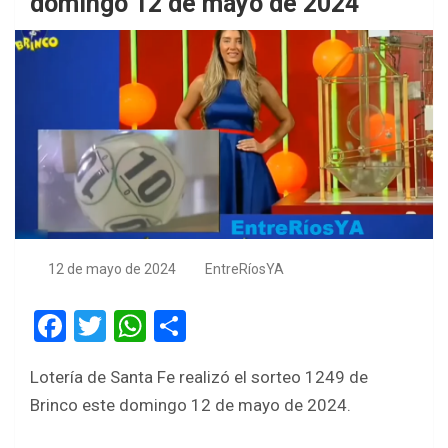
domingo 12 de mayo de 2024
12 de mayo de 2024
EntreRíosYA
F
T
W
S
a
wi
h
h
Lotería de Santa Fe realizó el sorteo 1249 de
ce
tt
at
ar
Brinco este domingo 12 de mayo de 2024.
b
er
s
e