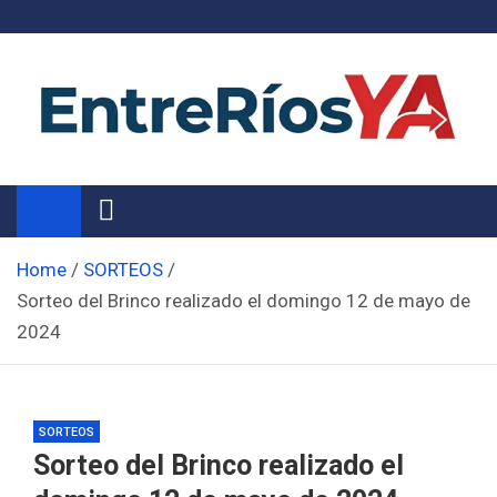
Skip
to
content
Noticias de Entre Ríos
Información de toda la provincia ahora
Home
SORTEOS
Sorteo del Brinco realizado el domingo 12 de mayo de
2024
SORTEOS
Sorteo del Brinco realizado el