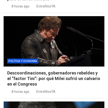
8 horas ago
EntreRíosYA
POLÍTICA Y ECONOMÍA
Descoordinaciones, gobernadores rebeldes y
el “factor Tini”: por qué Milei sufrió un calvario
en el Congreso
8 horas ago
EntreRíosYA