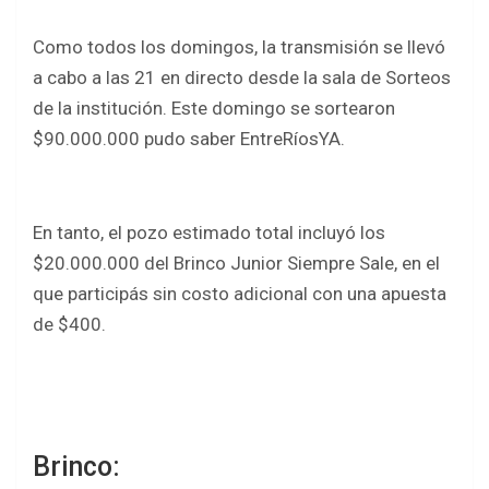
o
A
o
p
Como todos los domingos, la transmisión se llevó
k
p
a cabo a las 21 en directo desde la sala de Sorteos
de la institución. Este domingo se sortearon
$90.000.000 pudo saber EntreRíosYA.
En tanto, el pozo estimado total incluyó los
$20.000.000 del Brinco Junior Siempre Sale, en el
que participás sin costo adicional con una apuesta
de $400.
Brinco: