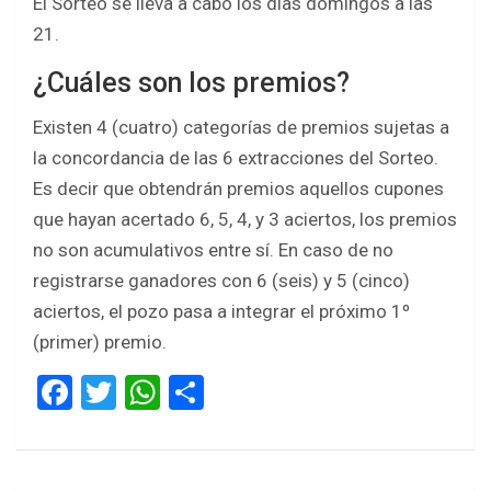
El Sorteo se lleva a cabo los días domingos a las
21.
¿Cuáles son los premios?
Existen 4 (cuatro) categorías de premios sujetas a
la concordancia de las 6 extracciones del Sorteo.
Es decir que obtendrán premios aquellos cupones
que hayan acertado 6, 5, 4, y 3 aciertos, los premios
no son acumulativos entre sí. En caso de no
registrarse ganadores con 6 (seis) y 5 (cinco)
aciertos, el pozo pasa a integrar el próximo 1º
(primer) premio.
F
T
W
S
a
wi
h
h
ce
tt
at
ar