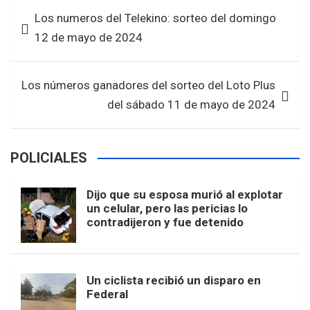
b
er
s
e
Navegación
Los numeros del Telekino: sorteo del domingo
o
A
de
12 de mayo de 2024
o
p
entradas
k
p
Los números ganadores del sorteo del Loto Plus
del sábado 11 de mayo de 2024
POLICIALES
Dijo que su esposa murió al explotar
un celular, pero las pericias lo
contradijeron y fue detenido
Un ciclista recibió un disparo en
Federal