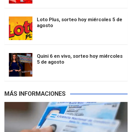
t
u
o
r
e
M
Loto Plus, sorteo hoy miércoles 5 de
e
b
agosto
k
a
s
a
r
e
m
t
p
Quini 6 en vivo, sorteo hoy miércoles
5 de agosto
s
MÁS INFORMACIONES