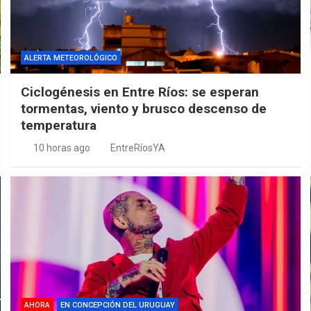
ALERTA METEOROLÓGICO
Ciclogénesis en Entre Ríos: se esperan
tormentas, viento y brusco descenso de
temperatura
10 horas ago
EntreRíosYA
AHORA
EN CONCEPCIÓN DEL URUGUAY