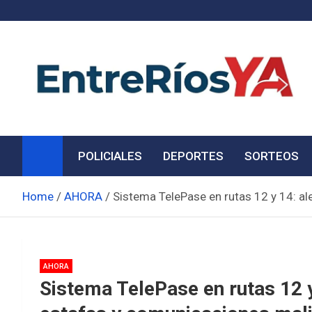
Skip
to
content
Noticias de Entre Ríos
Información de toda la provincia ahora
POLICIALES
DEPORTES
SORTEOS
Home
AHORA
Sistema TelePase en rutas 12 y 14: a
AHORA
Sistema TelePase en rutas 12 y