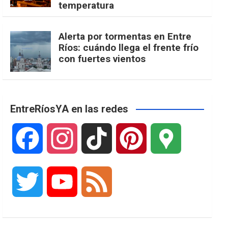
temperatura
Alerta por tormentas en Entre
Ríos: cuándo llega el frente frío
con fuertes vientos
EntreRíosYA en las redes
F
I
T
P
G
a
n
i
i
o
T
Y
F
c
s
k
n
o
w
o
e