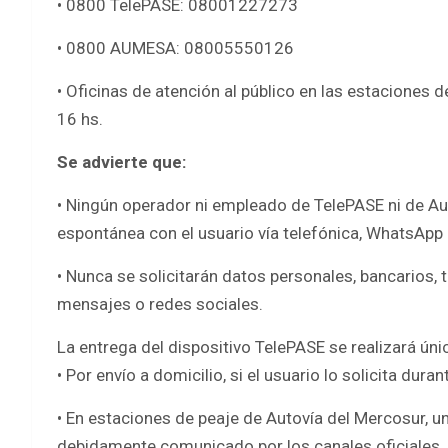
• 0800 TelePASE: 08001227273
• 0800 AUMESA: 08005550126
• Oficinas de atención al público en las estaciones d
16 hs.
Se advierte que:
• Ningún operador ni empleado de TelePASE ni de A
espontánea con el usuario vía telefónica, WhatsApp 
• Nunca se solicitarán datos personales, bancarios, 
mensajes o redes sociales.
La entrega del dispositivo TelePASE se realizará ún
• Por envío a domicilio, si el usuario lo solicita duran
• En estaciones de peaje de Autovía del Mercosur, un
debidamente comunicado por los canales oficiales.