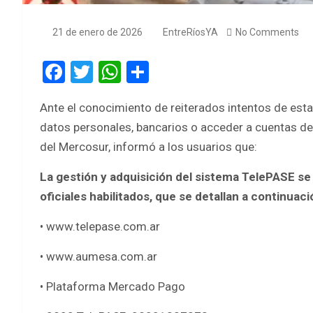
21 de enero de 2026
EntreRíosYA
No Comments
F
T
W
S
a
wi
h
h
Ante el conocimiento de reiterados intentos de est
ce
tt
at
ar
datos personales, bancarios o acceder a cuentas de
b
er
s
e
del Mercosur, informó a los usuarios que:
o
A
La gestión y adquisición del sistema TelePASE se
o
p
oficiales habilitados, que se detallan a continuaci
k
p
• www.telepase.com.ar
• www.aumesa.com.ar
• Plataforma Mercado Pago