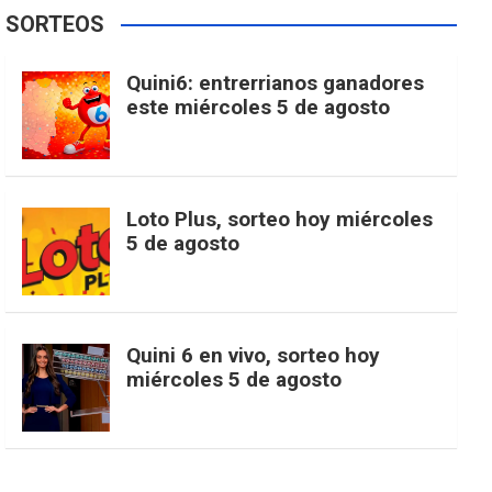
e
t
T
t
g
SORTEOS
i
u
e
b
a
o
e
l
Quini6: entrerrianos ganadores
t
T
d
este miércoles 5 de agosto
o
g
k
r
e
t
u
o
r
e
M
Loto Plus, sorteo hoy miércoles
e
b
5 de agosto
k
a
s
a
r
e
m
t
p
Quini 6 en vivo, sorteo hoy
miércoles 5 de agosto
s