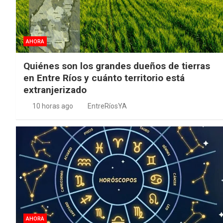
AHORA
Quiénes son los grandes dueños de tierras
en Entre Ríos y cuánto territorio está
extranjerizado
10 horas ago
EntreRíosYA
AHORA