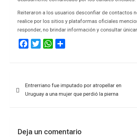
Reiteraron a los usuarios desconfiar de contactos no
realice por los sitios y plataformas oficiales menc
responder, no brindar información y consultar única
F
T
W
S
a
wi
h
h
ce
tt
at
ar
b
er
s
e
Navegación
o
A
Entrerriano fue imputado por atropellar en
de
o
p
Uruguay a una mujer que perdió la pierna
k
p
entradas
Deja un comentario