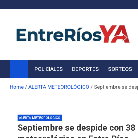
Skip
to
content
Noticias de Entre Ríos
Información de toda la provincia ahora
POLICIALES
DEPORTES
SORTEOS
Home
ALERTA METEOROLÓGICO
Septiembre se desp
ALERTA METEOROLÓGICO
Septiembre se despide con 38 