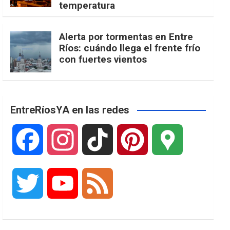
temperatura
Alerta por tormentas en Entre
Ríos: cuándo llega el frente frío
con fuertes vientos
EntreRíosYA en las redes
F
I
T
P
G
a
n
i
i
o
T
Y
F
c
s
k
n
o
w
o
e