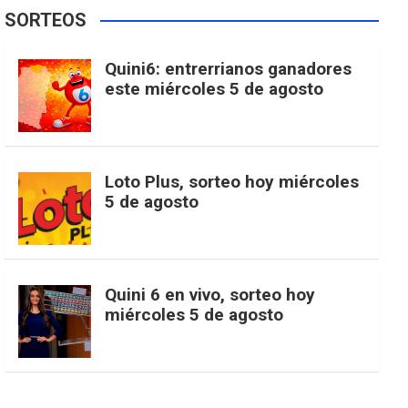
e
t
T
t
g
SORTEOS
i
u
e
b
a
o
e
l
Quini6: entrerrianos ganadores
t
T
d
este miércoles 5 de agosto
o
g
k
r
e
t
u
o
r
e
M
Loto Plus, sorteo hoy miércoles
e
b
5 de agosto
k
a
s
a
r
e
m
t
p
Quini 6 en vivo, sorteo hoy
miércoles 5 de agosto
s