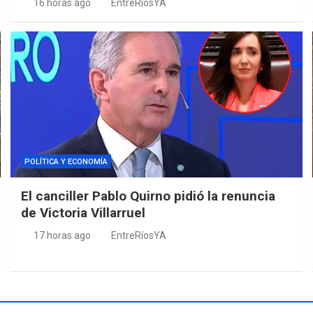
16 horas ago
EntreRíosYA
POLÍTICA Y ECONOMÍA
El canciller Pablo Quirno pidió la renuncia
de Victoria Villarruel
17 horas ago
EntreRíosYA