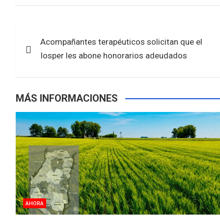
ce
tt
at
ar
b
er
s
e
Navegación
o
A
Acompañantes terapéuticos solicitan que el
de
o
p
Iosper les abone honorarios adeudados
k
p
entradas
MÁS INFORMACIONES
AHORA