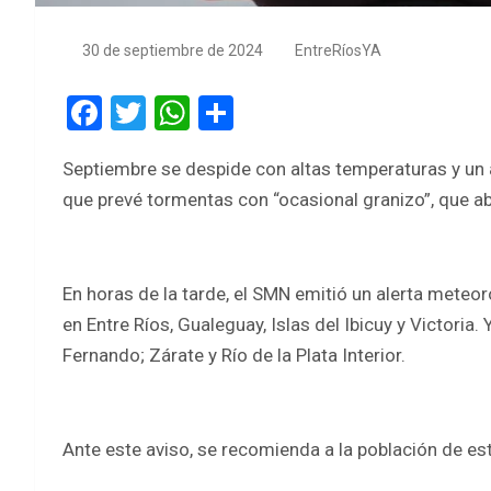
30 de septiembre de 2024
EntreRíosYA
F
T
W
S
a
wi
h
h
Septiembre se despide con altas temperaturas y un a
ce
tt
at
ar
que prevé tormentas con “ocasional granizo”, que aba
b
er
s
e
o
A
o
p
En horas de la tarde, el SMN emitió un alerta meteor
k
p
en Entre Ríos, Gualeguay, Islas del Ibicuy y Victori
Fernando; Zárate y Río de la Plata Interior.
Ante este aviso, se recomienda a la población de es