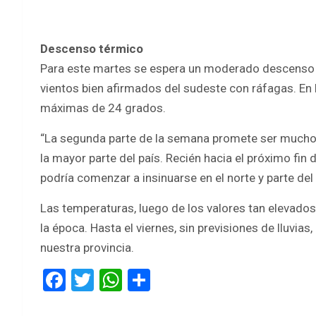
Descenso térmico
Para este martes se espera un moderado descenso té
vientos bien afirmados del sudeste con ráfagas. En 
máximas de 24 grados.
“La segunda parte de la semana promete ser mucho m
la mayor parte del país. Recién hacia el próximo fi
podría comenzar a insinuarse en el norte y parte de
Las temperaturas, luego de los valores tan elevado
la época. Hasta el viernes, sin previsiones de lluvi
nuestra provincia.
F
T
W
S
a
wi
h
h