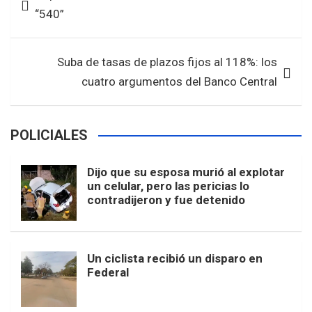
o
A
de
“540”
o
p
entradas
k
p
Suba de tasas de plazos fijos al 118%: los
cuatro argumentos del Banco Central
POLICIALES
Dijo que su esposa murió al explotar
un celular, pero las pericias lo
contradijeron y fue detenido
Un ciclista recibió un disparo en
Federal