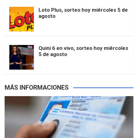
o
r
e
M
Loto Plus, sorteo hoy miércoles 5 de
e
b
agosto
k
a
s
a
r
e
m
t
p
Quini 6 en vivo, sorteo hoy miércoles
5 de agosto
s
MÁS INFORMACIONES