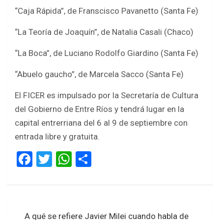
“Caja Rápida”, de Franscisco Pavanetto (Santa Fe)
“La Teoría de Joaquín”, de Natalia Casali (Chaco)
“La Boca”, de Luciano Rodolfo Giardino (Santa Fe)
“Abuelo gaucho”, de Marcela Sacco (Santa Fe)
El FICER es impulsado por la Secretaría de Cultura
del Gobierno de Entre Ríos y tendrá lugar en la
capital entrerriana del 6 al 9 de septiembre con
entrada libre y gratuita.
F
T
W
S
a
wi
h
h
ce
tt
at
ar
b
er
s
e
Navegación
A qué se refiere Javier Milei cuando habla de