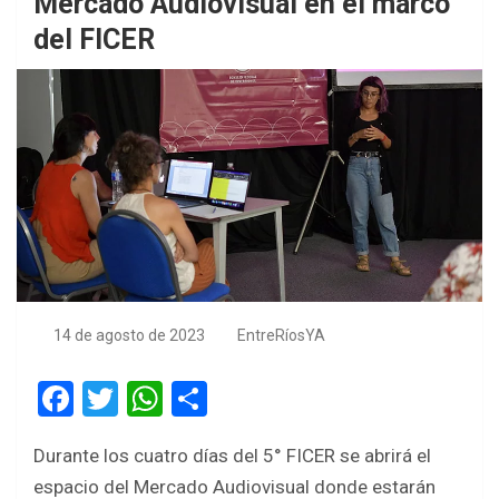
Mercado Audiovisual en el marco
del FICER
14 de agosto de 2023
EntreRíosYA
F
T
W
S
a
wi
h
h
Durante los cuatro días del 5° FICER se abrirá el
ce
tt
at
ar
espacio del Mercado Audiovisual donde estarán