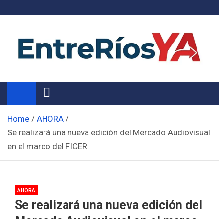
Skip
to
content
Noticias de Entre Ríos
Información de toda la provincia ahora
Home
AHORA
Se realizará una nueva edición del Mercado Audiovisual
en el marco del FICER
AHORA
Se realizará una nueva edición del