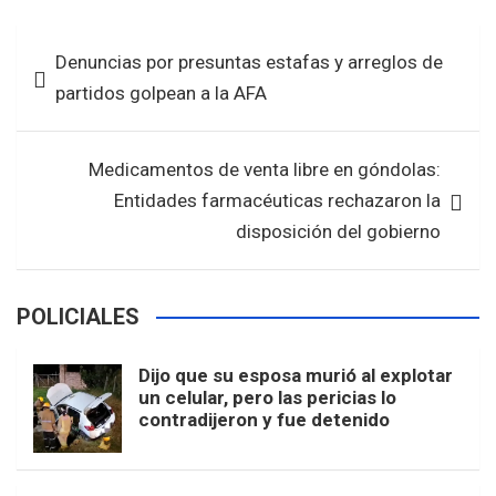
ce
tt
at
ar
b
er
s
e
Navegación
Denuncias por presuntas estafas y arreglos de
o
A
de
partidos golpean a la AFA
o
p
entradas
k
p
Medicamentos de venta libre en góndolas:
Entidades farmacéuticas rechazaron la
disposición del gobierno
POLICIALES
Dijo que su esposa murió al explotar
un celular, pero las pericias lo
contradijeron y fue detenido