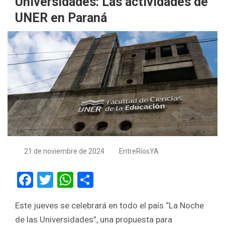
Universidades: Las actividades de
UNER en Paraná
21 de noviembre de 2024
EntreRíosYA
F
T
W
S
a
wi
h
h
Este jueves se celebrará en todo el país “La Noche
ce
tt
at
ar
de las Universidades”, una propuesta para