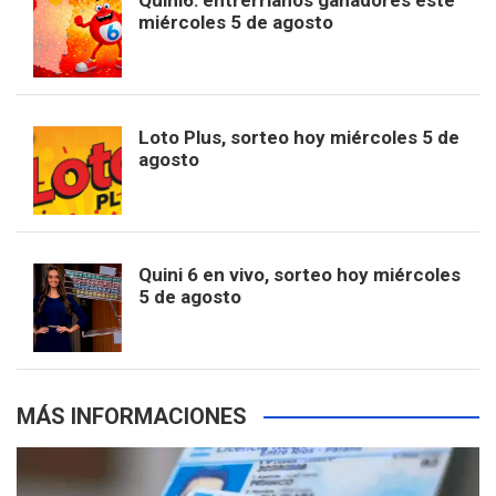
Quini6: entrerrianos ganadores este
t
T
d
miércoles 5 de agosto
o
g
k
r
e
t
u
o
r
e
M
Loto Plus, sorteo hoy miércoles 5 de
e
b
agosto
k
a
s
a
r
e
m
t
p
Quini 6 en vivo, sorteo hoy miércoles
5 de agosto
s
MÁS INFORMACIONES