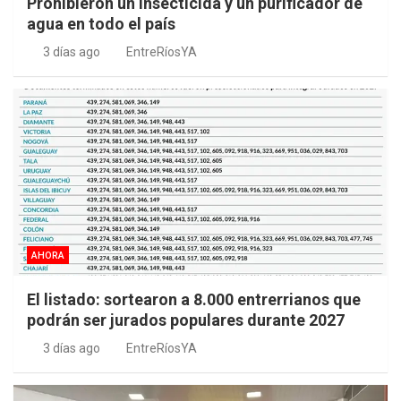
Prohibieron un insecticida y un purificador de
agua en todo el país
3 días ago
EntreRíosYA
AHORA
El listado: sortearon a 8.000 entrerrianos que
podrán ser jurados populares durante 2027
3 días ago
EntreRíosYA