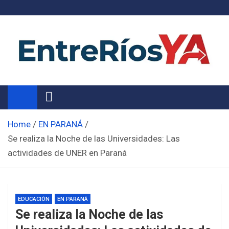
Skip
to
content
Noticias de Entre Ríos
Información de toda la provincia ahora
Home
EN PARANÁ
Se realiza la Noche de las Universidades: Las
actividades de UNER en Paraná
EDUCACIÓN
EN PARANÁ
Se realiza la Noche de las