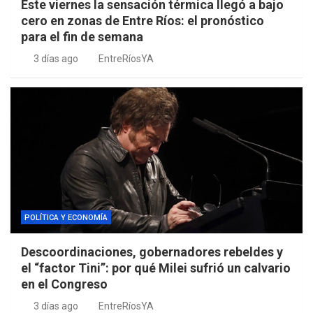
Este viernes la sensación térmica llegó a bajo
cero en zonas de Entre Ríos: el pronóstico
para el fin de semana
3 días ago
EntreRíosYA
POLÍTICA Y ECONOMÍA
Descoordinaciones, gobernadores rebeldes y
el “factor Tini”: por qué Milei sufrió un calvario
en el Congreso
3 días ago
EntreRíosYA