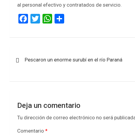
al personal efectivo y contratados de servicio.
F
T
W
S
a
wi
h
h
ce
tt
at
ar
b
er
s
e
Navegación
o
A
Pescaron un enorme surubí en el río Paraná
de
o
p
k
p
entradas
Deja un comentario
Tu dirección de correo electrónico no será publicada
Comentario
*