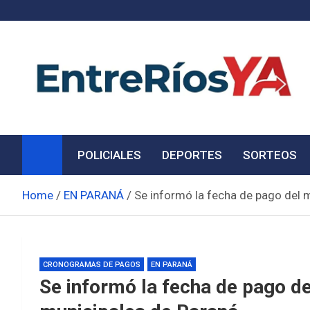
Skip
to
content
Noticias de Entre Ríos
Información de toda la provincia ahora
POLICIALES
DEPORTES
SORTEOS
Home
EN PARANÁ
Se informó la fecha de pago del 
CRONOGRAMAS DE PAGOS
EN PARANÁ
Se informó la fecha de pago d