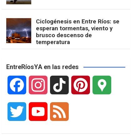
Ciclogénesis en Entre Ríos: se
esperan tormentas, viento y
brusco descenso de
temperatura
EntreRíosYA en las redes
F
I
T
P
G
a
n
i
i
o
T
Y
F
c
s
k
n
o
w
o
e