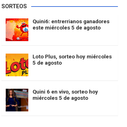
e
t
T
t
g
SORTEOS
i
u
e
b
a
o
e
l
Quini6: entrerrianos ganadores
t
T
d
este miércoles 5 de agosto
o
g
k
r
e
t
u
o
r
e
M
Loto Plus, sorteo hoy miércoles
e
b
5 de agosto
k
a
s
a
r
e
m
t
p
Quini 6 en vivo, sorteo hoy
miércoles 5 de agosto
s