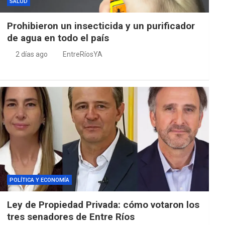
SALUD
Prohibieron un insecticida y un purificador
de agua en todo el país
2 días ago
EntreRíosYA
POLÍTICA Y ECONOMÍA
Ley de Propiedad Privada: cómo votaron los
tres senadores de Entre Ríos