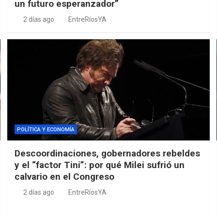
un futuro esperanzador”
2 días ago
EntreRíosYA
POLÍTICA Y ECONOMÍA
Descoordinaciones, gobernadores rebeldes
y el “factor Tini”: por qué Milei sufrió un
calvario en el Congreso
2 días ago
EntreRíosYA