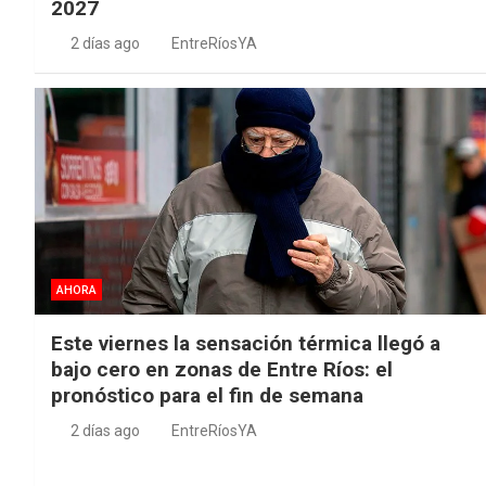
2027
2 días ago
EntreRíosYA
AHORA
Este viernes la sensación térmica llegó a
bajo cero en zonas de Entre Ríos: el
pronóstico para el fin de semana
2 días ago
EntreRíosYA