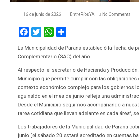
16 de junio de 2026
EntreRíosYA
No Comments
F
T
W
S
a
wi
h
h
La Municipalidad de Paraná estableció la fecha de p
ce
tt
at
ar
Complementario (SAC) del año.
b
er
s
e
o
A
Al respecto, el secretario de Hacienda y Producción,
Municipio que permite cumplir con las obligaciones 
o
p
contexto económico complejo para los gobiernos loc
k
p
aguinaldo en el mes de junio refleja una administra
Desde el Municipio seguimos acompañando a nuestr
tarea cotidiana que llevan adelante en cada área”, se
Los trabajadores de la Municipalidad de Paraná cob
junio (el sábado 20 estará acreditado en cuentas b