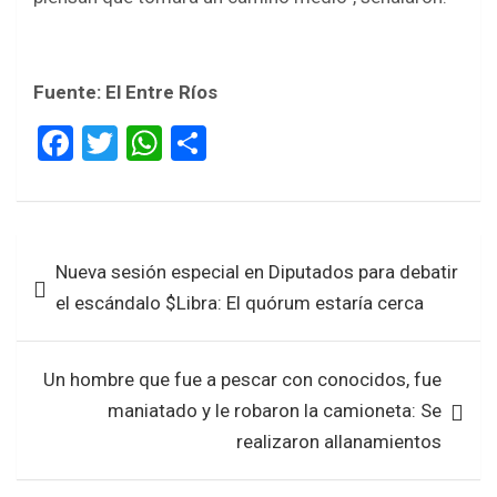
Fuente: El Entre Ríos
F
T
W
S
a
wi
h
h
ce
tt
at
ar
b
er
s
e
Navegación
Nueva sesión especial en Diputados para debatir
o
A
de
el escándalo $Libra: El quórum estaría cerca
o
p
entradas
k
p
Un hombre que fue a pescar con conocidos, fue
maniatado y le robaron la camioneta: Se
realizaron allanamientos