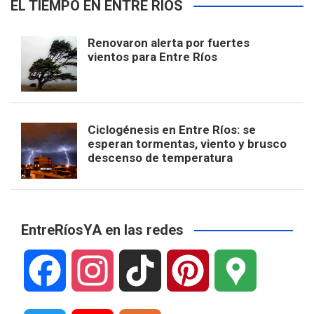
EL TIEMPO EN ENTRE RÍOS
Renovaron alerta por fuertes
vientos para Entre Ríos
Ciclogénesis en Entre Ríos: se
esperan tormentas, viento y brusco
descenso de temperatura
EntreRíosYA en las redes
F
I
T
P
G
a
n
i
i
o