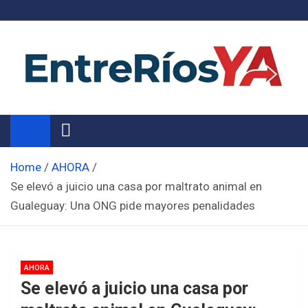
Skip
to
content
Noticias de Entre Ríos
Información de toda la provincia ahora
Home
AHORA
Se elevó a juicio una casa por maltrato animal en
Gualeguay: Una ONG pide mayores penalidades
AHORA
Se elevó a juicio una casa por