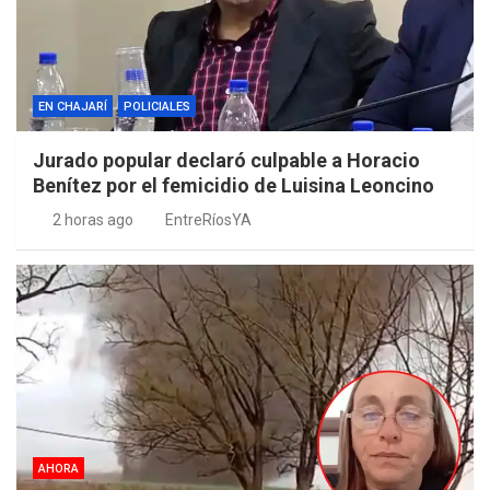
EN CHAJARÍ
POLICIALES
Jurado popular declaró culpable a Horacio
Benítez por el femicidio de Luisina Leoncino
2 horas ago
EntreRíosYA
AHORA