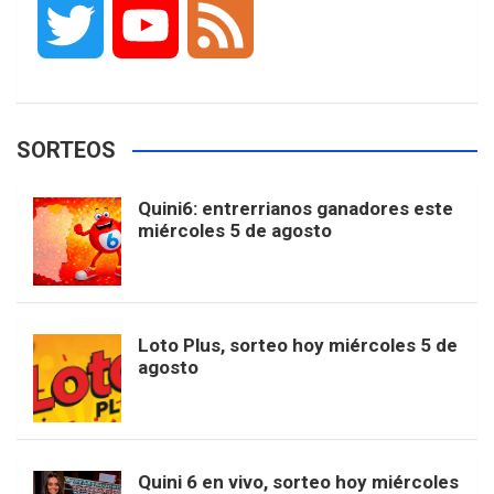
T
Y
F
c
s
k
n
o
w
o
e
e
t
T
t
g
SORTEOS
i
u
e
b
a
o
e
l
Quini6: entrerrianos ganadores este
t
T
d
miércoles 5 de agosto
o
g
k
r
e
t
u
o
r
e
M
Loto Plus, sorteo hoy miércoles 5 de
e
b
agosto
k
a
s
a
r
e
m
t
p
Quini 6 en vivo, sorteo hoy miércoles