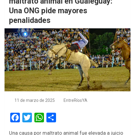
maltrato animal en Gualeguay:
Una ONG pide mayores
penalidades
11 de marzo de 2025
EntreRíosYA
F
T
W
S
a
wi
h
h
Una causa por maltrato animal fue elevada a juicio