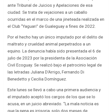
ce
tt
at
ar
ante Tribunal de Juicios y Apelaciones de esa
b
er
s
e
ciudad. Se trata de vejaciones a un caballo
o
A
ocurridas en el marco de una jineteada realizada en
o
p
el Club “Yaguari” de Gualeguay a fines de 2022.
k
p
Por el hecho hay un único imputado por el delito de
maltrato y crueldad animal perpetrados a un
equino. La denuncia había sido presentada el 6 de
julio de 2023 por la presidenta de la Asociación
Civil Ecoguay. Se realizó bajo el patrocinio legal de
las letradas Juliana D’Arrigo, Fernando Di
Benedetto y Cecilia Domínguez.
Este lunes se llevó a cabo una primera audiencia y
el imputado aceptó los cargos de los que se lo
acusa, en un juicio abreviado. “La mala noticia es
que la pena es irrisoria, solo dos meses de