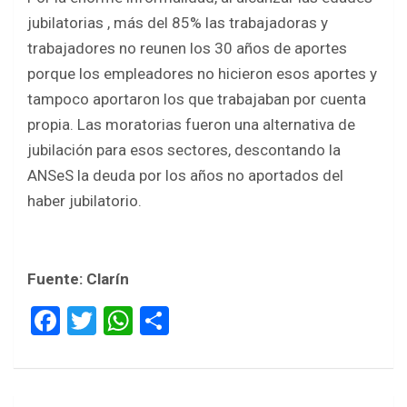
jubilatorias , más del 85% las trabajadoras y
trabajadores no reunen los 30 años de aportes
porque los empleadores no hicieron esos aportes y
tampoco aportaron los que trabajaban por cuenta
propia. Las moratorias fueron una alternativa de
jubilación para esos sectores, descontando la
ANSeS la deuda por los años no aportados del
haber jubilatorio.
Fuente: Clarín
F
T
W
S
a
wi
h
h
ce
tt
at
ar