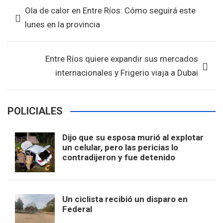
b
er
s
e
Navegación
Ola de calor en Entre Ríos: Cómo seguirá este
o
A
de
lunes en la provincia
o
p
entradas
k
p
Entre Ríos quiere expandir sus mercados
internacionales y Frigerio viaja a Dubai
POLICIALES
Dijo que su esposa murió al explotar
un celular, pero las pericias lo
contradijeron y fue detenido
Un ciclista recibió un disparo en
Federal