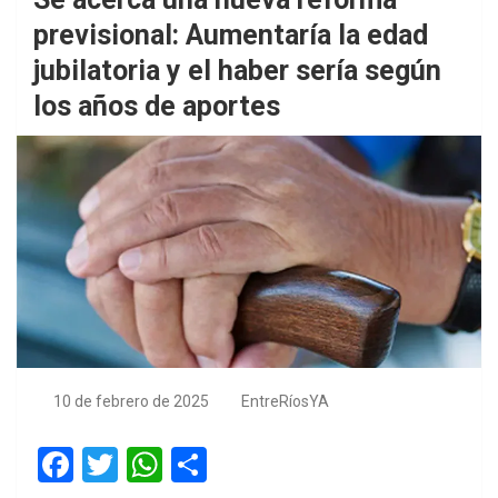
previsional: Aumentaría la edad
jubilatoria y el haber sería según
los años de aportes
10 de febrero de 2025
EntreRíosYA
F
T
W
S