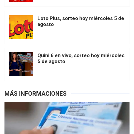
t
u
o
r
e
M
Loto Plus, sorteo hoy miércoles 5 de
e
b
agosto
k
a
s
a
r
e
m
t
p
Quini 6 en vivo, sorteo hoy miércoles
5 de agosto
s
MÁS INFORMACIONES