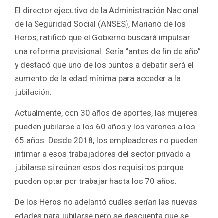
a
wi
h
h
El director ejecutivo de la Administración Nacional
ce
tt
at
ar
de la Seguridad Social (ANSES), Mariano de los
b
er
s
e
Heros, ratificó que el Gobierno buscará impulsar
o
A
una reforma previsional. Sería “antes de fin de año”
o
p
y destacó que uno de los puntos a debatir será el
k
p
aumento de la edad mínima para acceder a la
jubilación.
Actualmente, con 30 años de aportes, las mujeres
pueden jubilarse a los 60 años y los varones a los
65 años. Desde 2018, los empleadores no pueden
intimar a esos trabajadores del sector privado a
jubilarse si reúnen esos dos requisitos porque
pueden optar por trabajar hasta los 70 años.
De los Heros no adelantó cuáles serían las nuevas
edades para jubilarse pero se descuenta que se