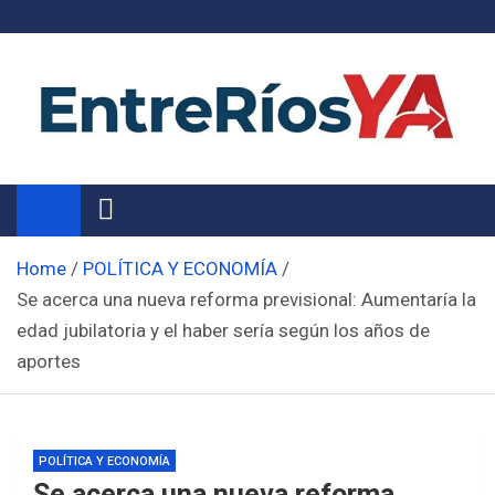
Skip
to
content
Noticias de Entre Ríos
Información de toda la provincia ahora
Home
POLÍTICA Y ECONOMÍA
Se acerca una nueva reforma previsional: Aumentaría la
edad jubilatoria y el haber sería según los años de
aportes
POLÍTICA Y ECONOMÍA
Se acerca una nueva reforma