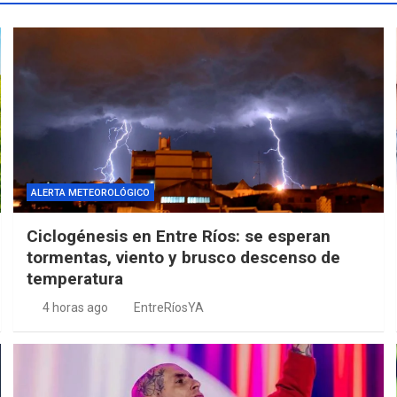
ALERTA METEOROLÓGICO
Ciclogénesis en Entre Ríos: se esperan
tormentas, viento y brusco descenso de
temperatura
4 horas ago
EntreRíosYA