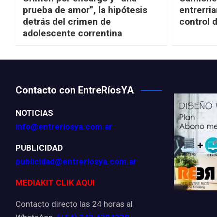
prueba de amor”, la hipótesis
entrerria
detrás del crimen de
control 
adolescente correntina
Contacto con EntreRíosYA
NOTICIAS
info@entreriosya.com.ar
PUBLICIDAD
publicidad@entreriosya.com.ar
MEDIAKIT CLIK AQUI
Contacto directo las 24 horas al