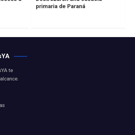
primaria de Paraná
osYA
sYA te
 alcance.
ias