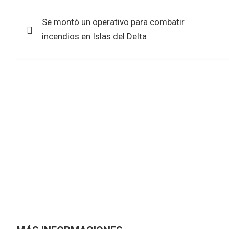
b
er
s
e
Navegación
o
A
Se montó un operativo para combatir
de
o
p
incendios en Islas del Delta
k
p
entradas