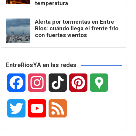
temperatura
Alerta por tormentas en Entre
Ríos: cuándo llega el frente frío
con fuertes vientos
EntreRíosYA en las redes
F
I
T
P
G
a
n
i
i
o
T
Y
F
c
s
k
n
o
w
o
e