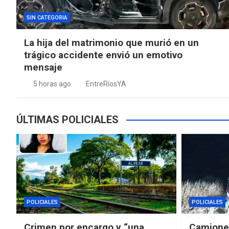
SIN CATEGORIA
La hija del matrimonio que murió en un
trágico accidente envió un emotivo
mensaje
5 horas ago
EntreRíosYA
ÚLTIMAS POLICIALES
POLICIALES
POLICIALES
Crimen por encargo y “una
Camioner