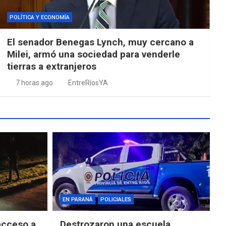
POLÍTICA Y ECONOMÍA
El senador Benegas Lynch, muy cercano a
Milei, armó una sociedad para venderle
tierras a extranjeros
7 horas ago
EntreRíosYA
EN PARANÁ
POLICIALES
acceso a
Destrozaron una escuela