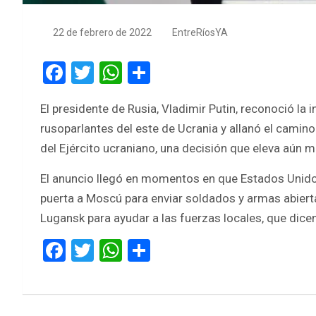
22 de febrero de 2022
EntreRíosYA
F
T
W
S
a
wi
h
h
El presidente de Rusia, Vladimir Putin, reconoció la
ce
tt
at
ar
rusoparlantes del este de Ucrania y allanó el camino
b
er
s
e
del Ejército ucraniano, una decisión que eleva aún 
o
A
El anuncio llegó en momentos en que Estados Unidos
o
p
puerta a Moscú para enviar soldados y armas abiert
k
p
Lugansk para ayudar a las fuerzas locales, que dicen
F
T
W
S
a
wi
h
h
ce
tt
at
ar