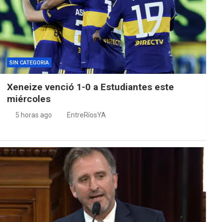
SIN CATEGORIA
Xeneize venció 1-0 a Estudiantes este
miércoles
5 horas ago
EntreRíosYA