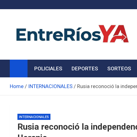
Skip
to
content
Noticias de Entre Ríos
Información de toda la provincia ahora
POLICIALES
DEPORTES
SORTEOS
Home
INTERNACIONALES
Rusia reconoció la indepe
INTERNACIONALES
Rusia reconoció la independenc