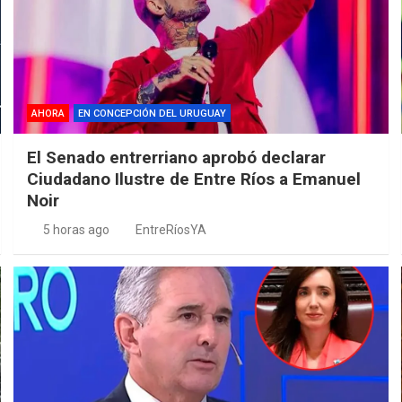
AHORA
EN CONCEPCIÓN DEL URUGUAY
El Senado entrerriano aprobó declarar
Ciudadano Ilustre de Entre Ríos a Emanuel
Noir
5 horas ago
EntreRíosYA