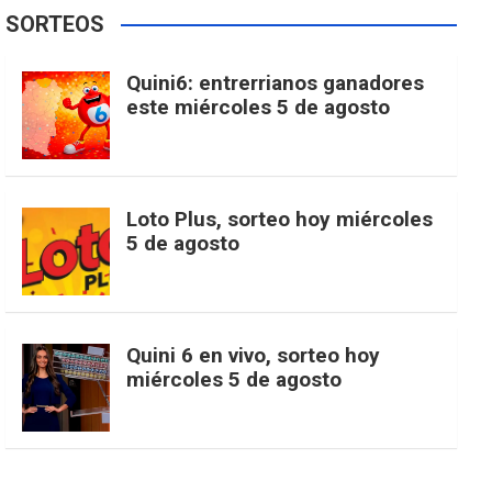
e
t
T
t
g
SORTEOS
i
u
e
b
a
o
e
l
Quini6: entrerrianos ganadores
t
T
d
este miércoles 5 de agosto
o
g
k
r
e
t
u
o
r
e
M
Loto Plus, sorteo hoy miércoles
e
b
5 de agosto
k
a
s
a
r
e
m
t
p
Quini 6 en vivo, sorteo hoy
miércoles 5 de agosto
s