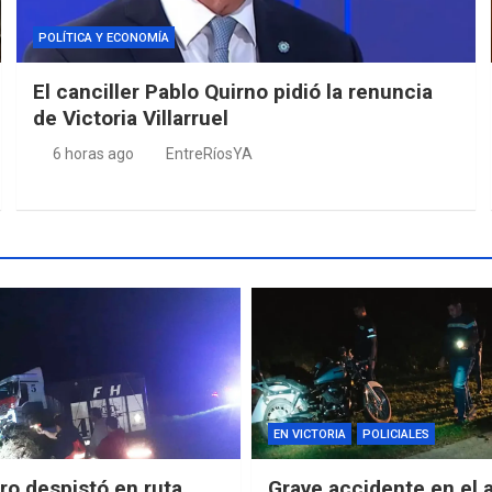
POLÍTICA Y ECONOMÍA
El canciller Pablo Quirno pidió la renuncia
de Victoria Villarruel
6 horas ago
EntreRíosYA
EN VICTORIA
POLICIALES
o despistó en ruta
Grave accidente en el 