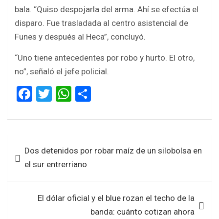
bala. “Quiso despojarla del arma. Ahí se efectúa el
disparo. Fue trasladada al centro asistencial de
Funes y después al Heca”, concluyó.
“Uno tiene antecedentes por robo y hurto. El otro,
no”, señaló el jefe policial.
F
T
W
S
a
wi
h
h
ce
tt
at
ar
b
er
s
e
Navegación
Dos detenidos por robar maíz de un silobolsa en
o
A
de
el sur entrerriano
o
p
entradas
k
p
El dólar oficial y el blue rozan el techo de la
banda: cuánto cotizan ahora