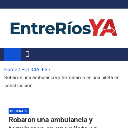
Skip
to
content
Noticias de Entre Ríos
Información de toda la provincia ahora
Home
POLICIALES
Robaron una ambulancia y terminaron en una pileta en
construcción
POLICIALES
Robaron una ambulancia y