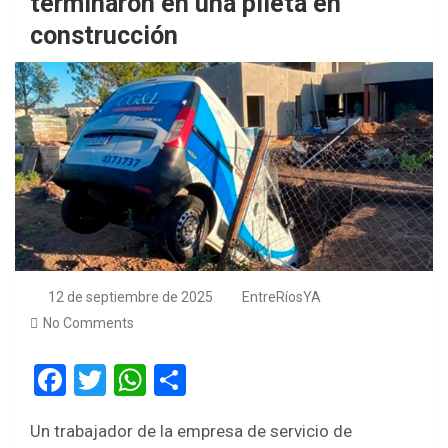
terminaron en una pileta en
construcción
12 de septiembre de 2025
EntreRíosYA
No Comments
F
T
W
S
a
wi
h
h
Un trabajador de la empresa de servicio de
ce
tt
at
ar