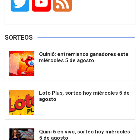
T
Y
F
c
s
k
n
o
w
o
e
e
t
T
t
g
SORTEOS
i
u
e
b
a
o
e
l
Quini6: entrerrianos ganadores este
t
T
d
miércoles 5 de agosto
o
g
k
r
e
t
u
o
r
e
M
Loto Plus, sorteo hoy miércoles 5 de
e
b
agosto
k
a
s
a
r
e
m
t
p
Quini 6 en vivo, sorteo hoy miércoles
5 de agosto