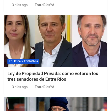
3 días ago
EntreRíosYA
POLÍTICA Y ECONOMÍA
Ley de Propiedad Privada: cómo votaron los
tres senadores de Entre Ríos
3 días ago
EntreRíosYA