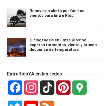
Renovaron alerta por fuertes
vientos para Entre Ríos
Ciclogénesis en Entre Ríos: se
esperan tormentas, viento y brusco
descenso de temperatura
EntreRíosYA en las redes
F
I
T
P
G
a
n
i
i
o