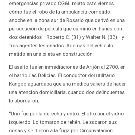
emergencias privado CG&L relató este viernes
b
er
s
e
cómo fue el robo de la ambulancia cometido
o
A
anoche en la zona sur de Rosario que derivó en una
o
p
persecución de película que culminó en Funes con
k
p
dos detenidos –Roberto C. (31) y Walter N. (32)– y
tres agentes lesionados. Además del vehículo
metido en una pileta en construcción.
El asalto fue en inmediaciones de Arijón al 2700, en
el barrio Las Delicias. El conductor del utilitario
Kangoo aguardaba que una médica saliera de hacer
una atención domiciliaria, cuando dos delincuentes
lo abordaron.
“Uno fue por la derecha y entró. El otro por el vidrio
izquierdo. Lo tomaron de rehén. Le sacaron sus
cosas y se dieron a la fuga por Circunvalación.