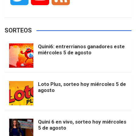
c
s
k
n
o
w
o
e
e
t
T
t
g
SORTEOS
i
u
e
b
a
o
e
l
Quini6: entrerrianos ganadores este
t
T
d
miércoles 5 de agosto
o
g
k
r
e
t
u
o
r
e
M
Loto Plus, sorteo hoy miércoles 5 de
e
b
agosto
k
a
s
a
r
e
m
t
p
Quini 6 en vivo, sorteo hoy miércoles
5 de agosto
s