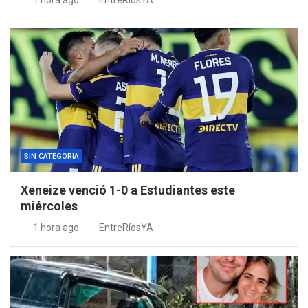
1 hora ago
EntreRíosYA
SIN CATEGORIA
Xeneize venció 1-0 a Estudiantes este
miércoles
1 hora ago
EntreRíosYA