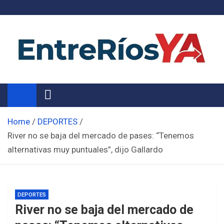
Skip
to
content
Noticias de Entre Ríos
Información de toda la provincia ahora
Home
DEPORTES
River no se baja del mercado de pases: “Tenemos
alternativas muy puntuales”, dijo Gallardo
DEPORTES
River no se baja del mercado de