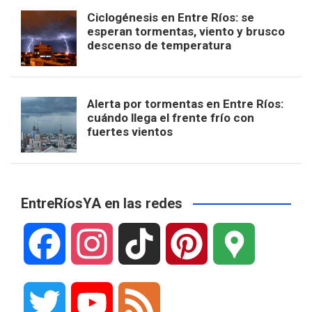
Ciclogénesis en Entre Ríos: se
esperan tormentas, viento y brusco
descenso de temperatura
Alerta por tormentas en Entre Ríos:
cuándo llega el frente frío con
fuertes vientos
EntreRíosYA en las redes
F
I
T
P
G
a
n
i
i
o
T
Y
F