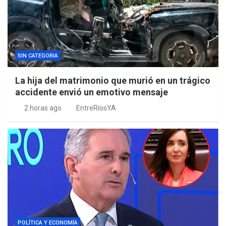
SIN CATEGORIA
La hija del matrimonio que murió en un trágico
accidente envió un emotivo mensaje
2 horas ago
EntreRíosYA
POLÍTICA Y ECONOMÍA