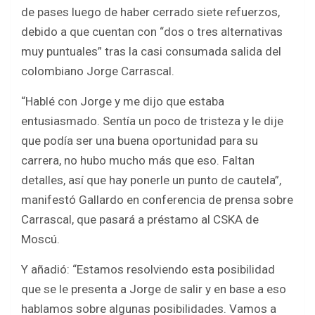
b
er
s
e
de pases luego de haber cerrado siete refuerzos,
o
A
debido a que cuentan con “dos o tres alternativas
o
p
muy puntuales” tras la casi consumada salida del
k
p
colombiano Jorge Carrascal.
“Hablé con Jorge y me dijo que estaba
entusiasmado. Sentía un poco de tristeza y le dije
que podía ser una buena oportunidad para su
carrera, no hubo mucho más que eso. Faltan
detalles, así que hay ponerle un punto de cautela”,
manifestó Gallardo en conferencia de prensa sobre
Carrascal, que pasará a préstamo al CSKA de
Moscú.
Y añadió: “Estamos resolviendo esta posibilidad
que se le presenta a Jorge de salir y en base a eso
hablamos sobre algunas posibilidades. Vamos a