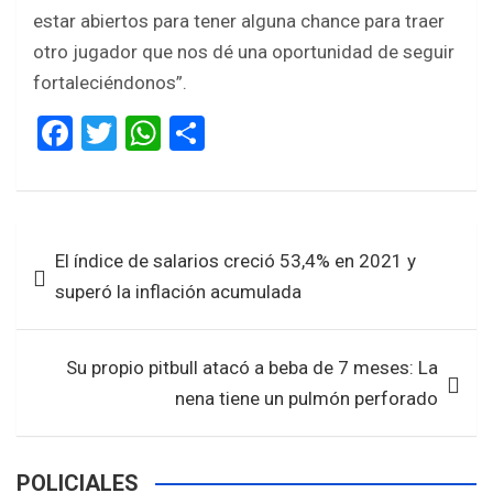
estar abiertos para tener alguna chance para traer
otro jugador que nos dé una oportunidad de seguir
fortaleciéndonos”.
F
T
W
S
a
wi
h
h
ce
tt
at
ar
b
er
s
e
Navegación
El índice de salarios creció 53,4% en 2021 y
o
A
de
superó la inflación acumulada
o
p
entradas
k
p
Su propio pitbull atacó a beba de 7 meses: La
nena tiene un pulmón perforado
POLICIALES