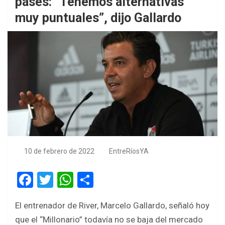
pases: “Tenemos alternativas
muy puntuales”, dijo Gallardo
10 de febrero de 2022
EntreRíosYA
F
T
W
S
a
wi
h
h
El entrenador de River, Marcelo Gallardo, señaló hoy
ce
tt
at
ar
que el “Millonario” todavía no se baja del mercado