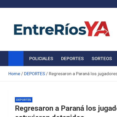
Skip
to
content
Noticias de Entre Ríos
Información de toda la provincia ahora
POLICIALES
DEPORTES
SORTEOS
Home
DEPORTES
Regresaron a Paraná los jugadores
DEPORTES
Regresaron a Paraná los jugad