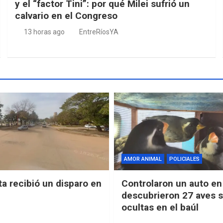
y el “factor Tini”: por qué Milei sufrió un
calvario en el Congreso
13 horas ago
EntreRíosYA
AMOR ANIMAL
POLICIALES
ta recibió un disparo en
Controlaron un auto en 
descubrieron 27 aves s
ocultas en el baúl