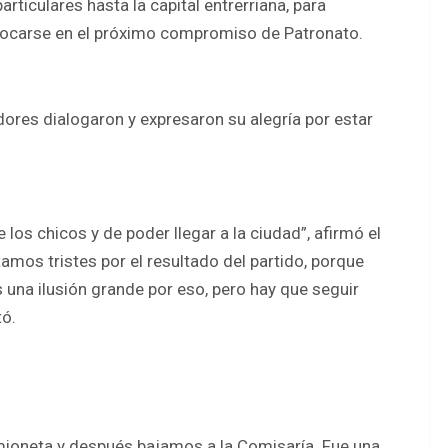
rticulares hasta la capital entrerriana, para
nfocarse en el próximo compromiso de Patronato.
dores dialogaron y expresaron su alegría por estar
los chicos y de poder llegar a la ciudad”, afirmó el
amos tristes por el resultado del partido, porque
una ilusión grande por eso, pero hay que seguir
tó.
ioneta y después bajamos a la Comisaría. Fue una