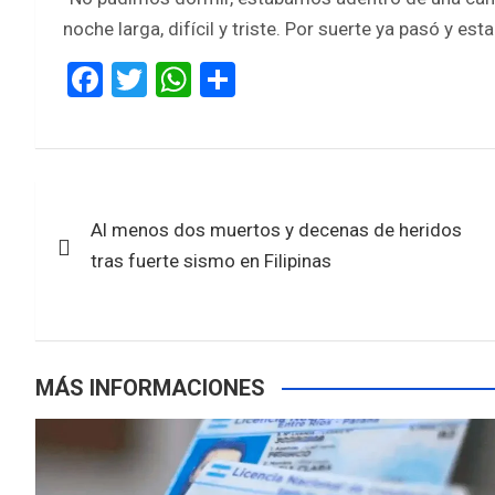
noche larga, difícil y triste. Por suerte ya pasó y 
F
T
W
S
a
wi
h
h
ce
tt
at
ar
b
er
s
e
Navegación
o
A
Al menos dos muertos y decenas de heridos
de
o
p
tras fuerte sismo en Filipinas
k
p
entradas
MÁS INFORMACIONES