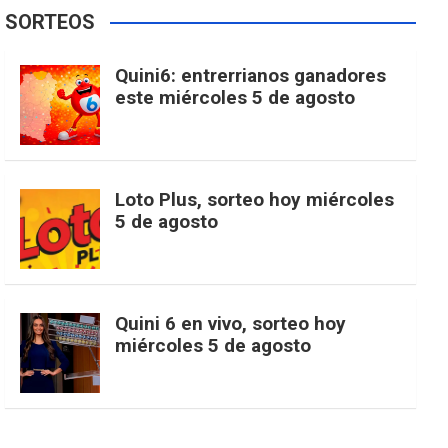
e
t
T
t
g
SORTEOS
i
u
e
b
a
o
e
l
Quini6: entrerrianos ganadores
t
T
d
este miércoles 5 de agosto
o
g
k
r
e
t
u
o
r
e
M
Loto Plus, sorteo hoy miércoles
e
b
5 de agosto
k
a
s
a
r
e
m
t
p
Quini 6 en vivo, sorteo hoy
miércoles 5 de agosto
s