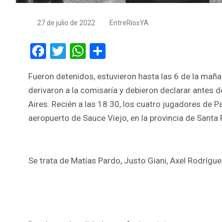
27 de julio de 2022
EntreRíosYA
F
T
W
S
a
wi
h
h
Fueron detenidos, estuvieron hasta las 6 de la maña
ce
tt
at
ar
derivaron a la comisaría y debieron declarar antes d
b
er
s
e
Aires. Recién a las 18.30, los cuatro jugadores de P
o
A
aeropuerto de Sauce Viejo, en la provincia de Santa 
o
p
k
p
Se trata de Matías Pardo, Justo Giani, Axel Rodrígue