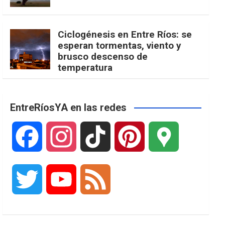
Ciclogénesis en Entre Ríos: se
esperan tormentas, viento y
brusco descenso de
temperatura
EntreRíosYA en las redes
F
I
T
P
G
a
n
i
i
o
T
Y
F
c
s
k
n
o
w
o
e