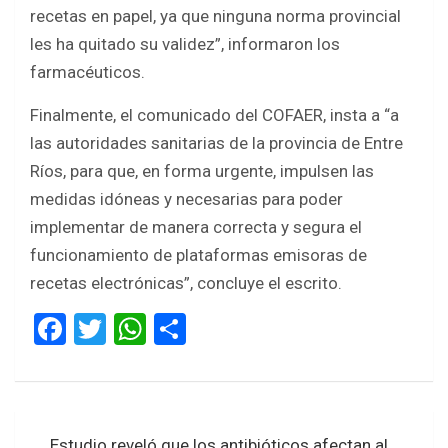
recetas en papel, ya que ninguna norma provincial
les ha quitado su validez”, informaron los
farmacéuticos.
Finalmente, el comunicado del COFAER, insta a “a
las autoridades sanitarias de la provincia de Entre
Ríos, para que, en forma urgente, impulsen las
medidas idóneas y necesarias para poder
implementar de manera correcta y segura el
funcionamiento de plataformas emisoras de
recetas electrónicas”, concluye el escrito.
F
T
W
S
a
wi
h
h
ce
tt
at
ar
b
er
s
e
Navegación
Estudio reveló que los antibióticos afectan al