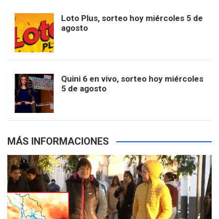
o
r
e
M
Loto Plus, sorteo hoy miércoles 5 de
e
b
agosto
k
a
s
a
r
e
m
t
p
Quini 6 en vivo, sorteo hoy miércoles
5 de agosto
s
MÁS INFORMACIONES