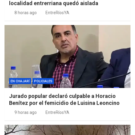
localidad entrerriana quedó aislada
8 horas ago
EntreRíosYA
EN CHAJARÍ
POLICIALES
Jurado popular declaró culpable a Horacio
Benítez por el femicidio de Luisina Leoncino
9 horas ago
EntreRíosYA