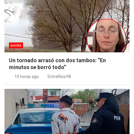
AHORA
Un tornado arrasó con dos tambos: “En
minutos se borró todo”
10 horas ago
EntreRíosYA