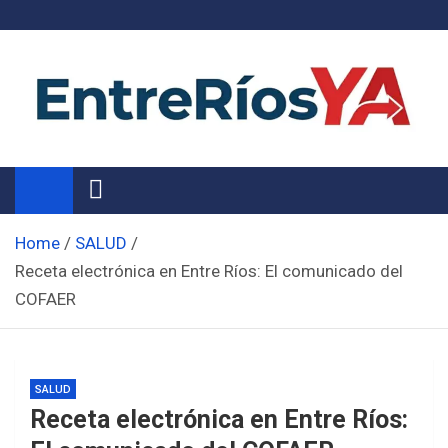
Skip
to
content
Noticias de Entre Ríos
Información de toda la provincia ahora
Home
SALUD
Receta electrónica en Entre Ríos: El comunicado del
COFAER
SALUD
Receta electrónica en Entre Ríos: