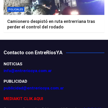
POLICIALES
Camionero despistó en ruta entrerriana tras
perder el control del rodado
Contacto con EntreRíosYA
NOTICIAS
info@entreriosya.com.ar
PUBLICIDAD
publicidad@entreriosya.com.ar
MEDIAKIT CLIK AQUI