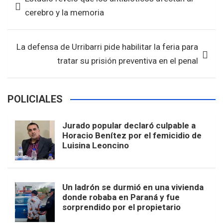
o
A
de
cerebro y la memoria
o
p
entradas
k
p
La defensa de Urribarri pide habilitar la feria para
tratar su prisión preventiva en el penal
POLICIALES
Jurado popular declaró culpable a
Horacio Benítez por el femicidio de
Luisina Leoncino
Un ladrón se durmió en una vivienda
donde robaba en Paraná y fue
sorprendido por el propietario