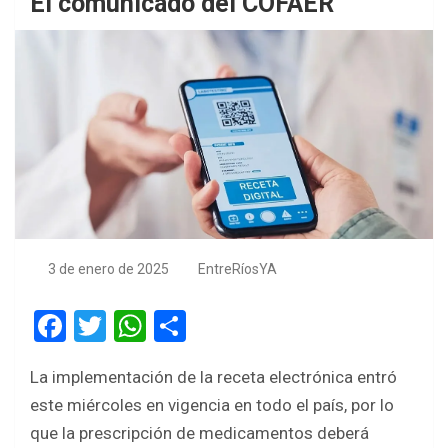
El comunicado del COFAER
3 de enero de 2025
EntreRíosYA
F
T
W
S
a
wi
h
h
La implementación de la receta electrónica entró
ce
tt
at
ar
este miércoles en vigencia en todo el país, por lo
b
er
s
e
que la prescripción de medicamentos deberá