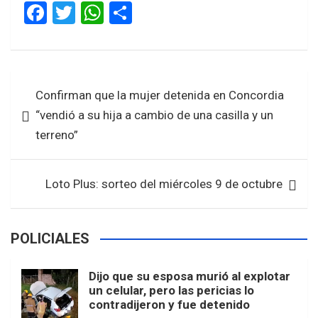
F
T
W
S
a
wi
h
h
ce
tt
at
ar
b
er
s
e
Navegación
Confirman que la mujer detenida en Concordia
o
A
de
“vendió a su hija a cambio de una casilla y un
o
p
entradas
terreno”
k
p
Loto Plus: sorteo del miércoles 9 de octubre
POLICIALES
Dijo que su esposa murió al explotar
un celular, pero las pericias lo
contradijeron y fue detenido