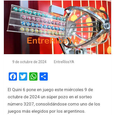
9 de octubre de 2024
EntreRíosYA
F
T
W
S
a
wi
h
h
El Quini 6 pone en juego este miércoles 9 de
ce
tt
at
ar
octubre de 2024 un súper pozo en el sorteo
b
er
s
e
número 3207, consolidándose como uno de los
o
A
juegos más elegidos por los argentinos.