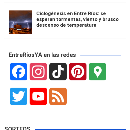
Ciclogénesis en Entre Ríos: se
esperan tormentas, viento y brusco
descenso de temperatura
EntreRíosYA en las redes
F
I
T
P
G
a
n
i
i
o
T
Y
F
c
s
k
n
o
w
o
e
e
t
T
t
g
SORTEOS