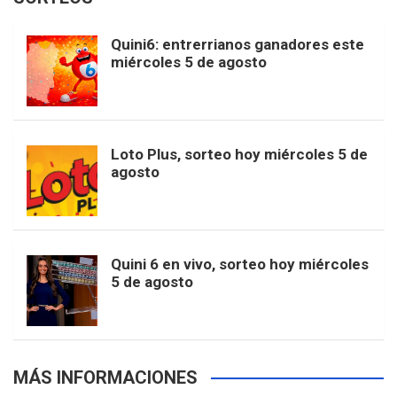
i
u
e
b
a
o
e
l
Quini6: entrerrianos ganadores este
t
T
d
miércoles 5 de agosto
o
g
k
r
e
t
u
o
r
e
M
Loto Plus, sorteo hoy miércoles 5 de
e
b
agosto
k
a
s
a
r
e
m
t
p
Quini 6 en vivo, sorteo hoy miércoles
5 de agosto
s
MÁS INFORMACIONES