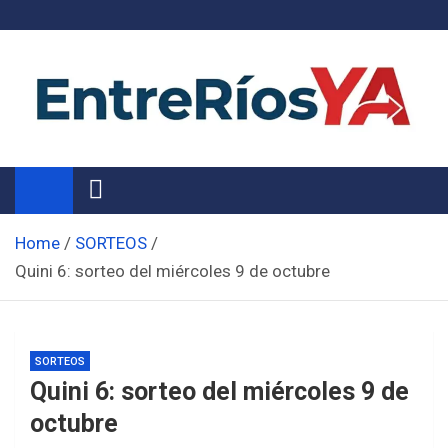
Skip
to
content
Noticias de Entre Ríos
Información de toda la provincia ahora
Home
SORTEOS
Quini 6: sorteo del miércoles 9 de octubre
SORTEOS
Quini 6: sorteo del miércoles 9 de
octubre