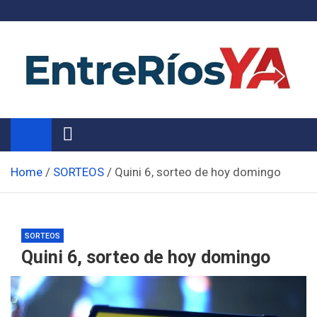
Skip
to
content
Noticias de Entre Ríos
Información de toda la provincia ahora
Home
SORTEOS
Quini 6, sorteo de hoy domingo
SORTEOS
Quini 6, sorteo de hoy domingo