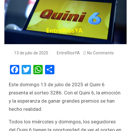
13 de julio de 2025
EntreRíosYA
No Comments
F
T
W
S
a
wi
h
h
Este domingo 13 de julio de 2025 el Quini 6
ce
tt
at
ar
presenta el sorteo 3286. Con el Quini 6, la emoción
b
er
s
e
y la esperanza de ganar grandes premios se han
o
A
hecho realidad.
o
p
Todos los miércoles y domingos, los seguidores
k
p
del Quini 6 tienen la oportunidad de ver el sorteo en