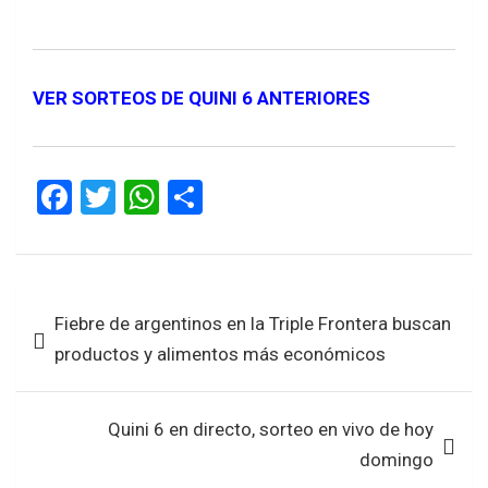
VER SORTEOS DE QUINI 6 ANTERIORES
F
T
W
S
a
wi
h
h
ce
tt
at
ar
b
er
s
e
Navegación
Fiebre de argentinos en la Triple Frontera buscan
o
A
de
productos y alimentos más económicos
o
p
entradas
k
p
Quini 6 en directo, sorteo en vivo de hoy
domingo