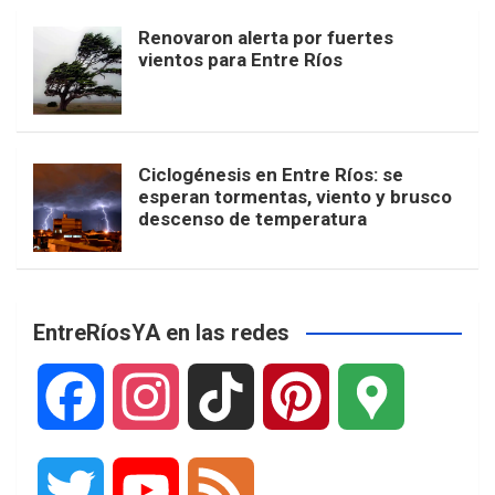
Renovaron alerta por fuertes
vientos para Entre Ríos
Ciclogénesis en Entre Ríos: se
esperan tormentas, viento y brusco
descenso de temperatura
EntreRíosYA en las redes
F
I
T
P
G
a
n
i
i
o
T
Y
F