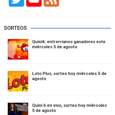
c
s
k
n
o
w
o
e
e
t
T
t
g
SORTEOS
i
u
e
b
a
o
e
l
Quini6: entrerrianos ganadores este
t
T
d
miércoles 5 de agosto
o
g
k
r
e
t
u
o
r
e
M
Loto Plus, sorteo hoy miércoles 5 de
e
b
agosto
k
a
s
a
r
e
m
t
p
Quini 6 en vivo, sorteo hoy miércoles
5 de agosto