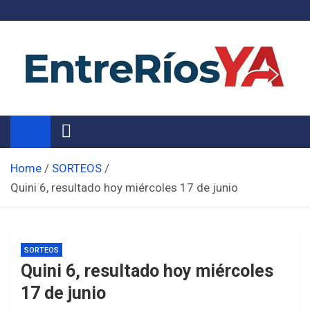
Skip
to
content
Noticias de Entre Ríos
Información de toda la provincia ahora
Home
SORTEOS
Quini 6, resultado hoy miércoles 17 de junio
SORTEOS
Quini 6, resultado hoy miércoles
17 de junio