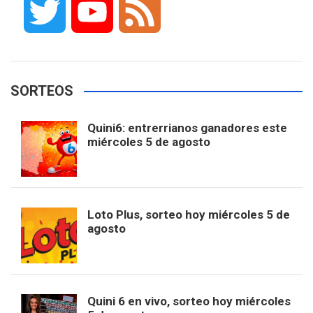
T
Y
F
c
s
k
n
o
w
o
e
e
t
T
t
g
SORTEOS
i
u
e
b
a
o
e
l
Quini6: entrerrianos ganadores este
t
T
d
miércoles 5 de agosto
o
g
k
r
e
t
u
o
r
e
M
Loto Plus, sorteo hoy miércoles 5 de
e
b
agosto
k
a
s
a
r
e
m
t
p
Quini 6 en vivo, sorteo hoy miércoles