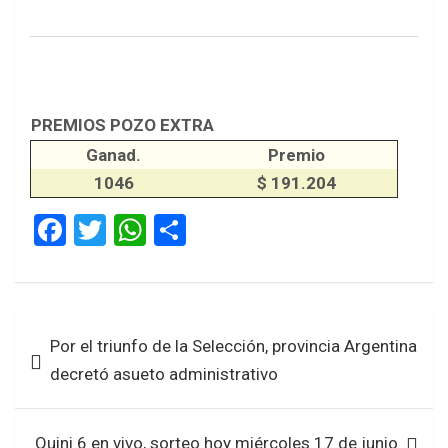
PREMIOS POZO EXTRA
Ganad.
Premio
1046
$ 191.204
F
T
W
S
a
wi
h
h
ce
tt
at
ar
b
er
s
e
Navegación
Por el triunfo de la Selección, provincia Argentina
o
A
de
decretó asueto administrativo
o
p
entradas
k
p
Quini 6 en vivo, sorteo hoy miércoles 17 de junio