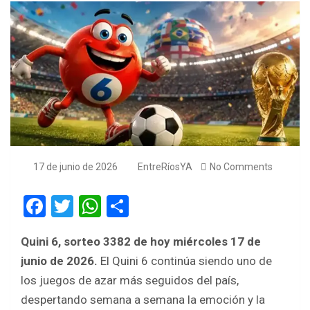
17 de junio de 2026
EntreRíosYA
No Comments
F
T
W
S
a
wi
h
h
Quini 6, sorteo 3382
de hoy miércoles 17 de
ce
tt
at
ar
junio de 2026.
El Quini 6 continúa siendo uno de
b
er
s
e
los juegos de azar más seguidos del país,
o
A
despertando semana a semana la emoción y la