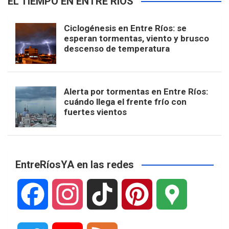
EL TIEMPO EN ENTRE RÍOS
Ciclogénesis en Entre Ríos: se
esperan tormentas, viento y brusco
descenso de temperatura
Alerta por tormentas en Entre Ríos:
cuándo llega el frente frío con
fuertes vientos
EntreRíosYA en las redes
F
I
T
P
G
a
n
i
i
o