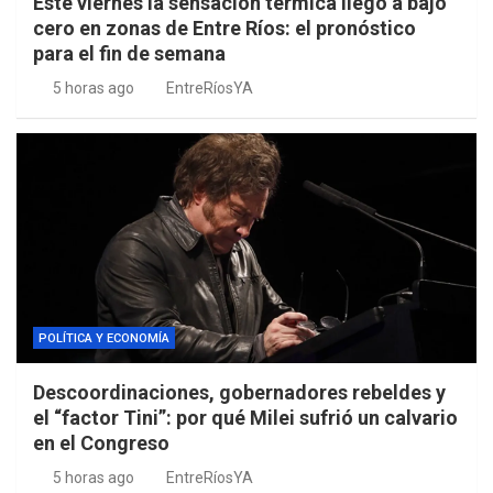
Este viernes la sensación térmica llegó a bajo
cero en zonas de Entre Ríos: el pronóstico
para el fin de semana
5 horas ago
EntreRíosYA
POLÍTICA Y ECONOMÍA
Descoordinaciones, gobernadores rebeldes y
el “factor Tini”: por qué Milei sufrió un calvario
en el Congreso
5 horas ago
EntreRíosYA