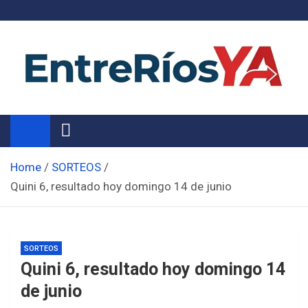
Skip
to
content
Noticias de Entre Ríos
Información de toda la provincia ahora
Home
SORTEOS
Quini 6, resultado hoy domingo 14 de junio
SORTEOS
Quini 6, resultado hoy domingo 14
de junio