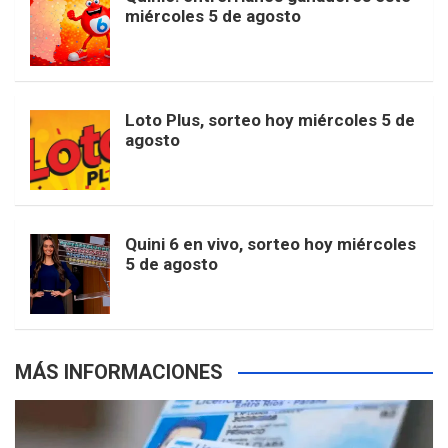
t
T
d
miércoles 5 de agosto
o
g
k
r
e
t
u
o
r
e
M
Loto Plus, sorteo hoy miércoles 5 de
e
b
agosto
k
a
s
a
r
e
m
t
p
Quini 6 en vivo, sorteo hoy miércoles
5 de agosto
s
MÁS INFORMACIONES