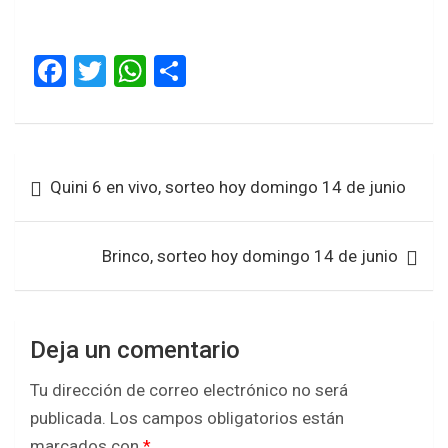
F
T
W
S
a
wi
h
h
ce
tt
at
ar
b
er
s
e
Navegación
Quini 6 en vivo, sorteo hoy domingo 14 de junio
o
A
de
o
p
entradas
k
p
Brinco, sorteo hoy domingo 14 de junio
Deja un comentario
Tu dirección de correo electrónico no será
publicada.
Los campos obligatorios están
marcados con
*