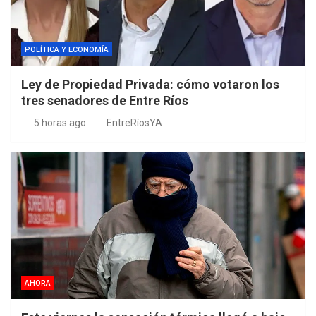
POLÍTICA Y ECONOMÍA
Ley de Propiedad Privada: cómo votaron los
tres senadores de Entre Ríos
5 horas ago
EntreRíosYA
AHORA