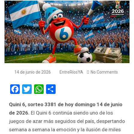
14 de junio de 2026
EntreRíosYA
No Comments
F
T
W
S
a
wi
h
h
Quini 6, sorteo 3381
de hoy domingo 14 de junio
ce
tt
at
ar
de 2026.
El Quini 6 continúa siendo uno de los
b
er
s
e
juegos de azar más seguidos del país, despertando
o
A
semana a semana la emoción y la ilusión de miles