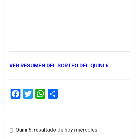
VER RESUMEN DEL SORTEO DEL QUINI 6
F
T
W
S
a
wi
h
h
ce
tt
at
ar
b
er
s
e
Navegación
Quini 6, resultado de hoy miércoles
o
A
de