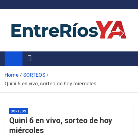
Skip
to
content
Noticias de Entre Ríos
Información de toda la provincia ahora
Home
SORTEOS
Quini 6 en vivo, sorteo de hoy miércoles
SORTEOS
Quini 6 en vivo, sorteo de hoy
miércoles