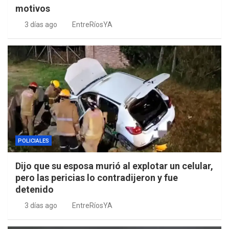
motivos
3 días ago
EntreRíosYA
POLICIALES
Dijo que su esposa murió al explotar un celular,
pero las pericias lo contradijeron y fue
detenido
3 días ago
EntreRíosYA