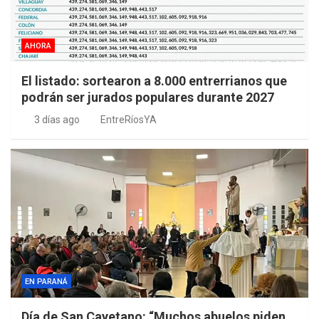
AHORA
El listado: sortearon a 8.000 entrerrianos que
podrán ser jurados populares durante 2027
3 días ago
EntreRíosYA
EN PARANÁ
Día de San Cayetano: “Muchos abuelos piden