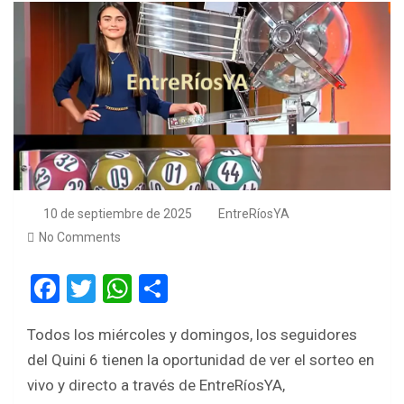
10 de septiembre de 2025
EntreRíosYA
No Comments
F
T
W
S
a
wi
h
h
Todos los miércoles y domingos, los seguidores
ce
tt
at
ar
del Quini 6 tienen la oportunidad de ver el sorteo en
b
er
s
e
vivo y directo a través de EntreRíosYA,