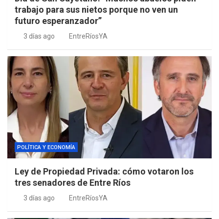
trabajo para sus nietos porque no ven un
futuro esperanzador”
3 días ago
EntreRíosYA
POLÍTICA Y ECONOMÍA
Ley de Propiedad Privada: cómo votaron los
tres senadores de Entre Ríos
3 días ago
EntreRíosYA