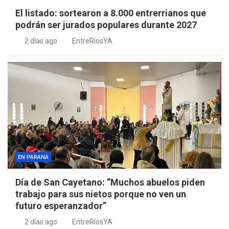
El listado: sortearon a 8.000 entrerrianos que
podrán ser jurados populares durante 2027
2 días ago
EntreRíosYA
EN PARANÁ
Día de San Cayetano: “Muchos abuelos piden
trabajo para sus nietos porque no ven un
futuro esperanzador”
2 días ago
EntreRíosYA