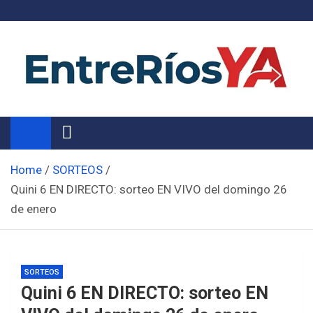
Skip
to
content
Noticias de Entre Ríos
Información de toda la provincia ahora
Home
SORTEOS
Quini 6 EN DIRECTO: sorteo EN VIVO del domingo 26
de enero
SORTEOS
Quini 6 EN DIRECTO: sorteo EN