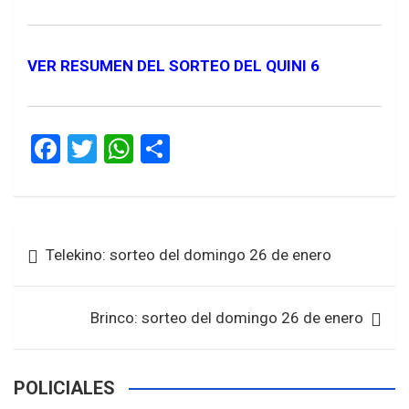
VER RESUMEN DEL SORTEO DEL QUINI 6
F
T
W
S
a
wi
h
h
ce
tt
at
ar
b
er
s
e
Navegación
Telekino: sorteo del domingo 26 de enero
o
A
de
o
p
entradas
k
p
Brinco: sorteo del domingo 26 de enero
POLICIALES