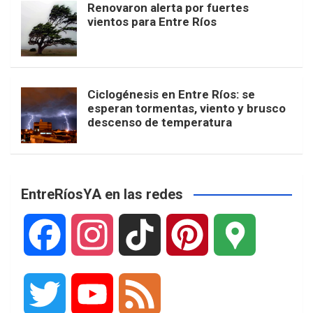
Renovaron alerta por fuertes
vientos para Entre Ríos
Ciclogénesis en Entre Ríos: se
esperan tormentas, viento y brusco
descenso de temperatura
EntreRíosYA en las redes
F
I
T
P
G
a
n
i
i
o
T
Y
F