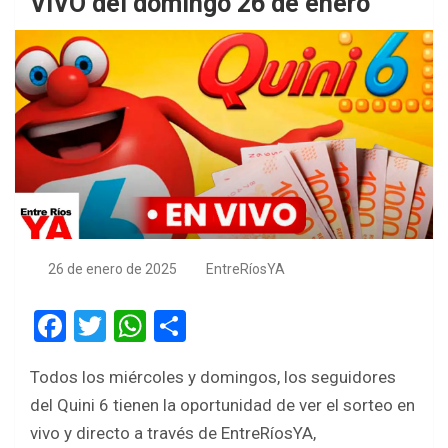
VIVO del domingo 26 de enero
26 de enero de 2025
EntreRíosYA
F
T
W
S
a
wi
h
h
Todos los miércoles y domingos, los seguidores
ce
tt
at
ar
del Quini 6 tienen la oportunidad de ver el sorteo en
b
er
s
e
vivo y directo a través de EntreRíosYA,