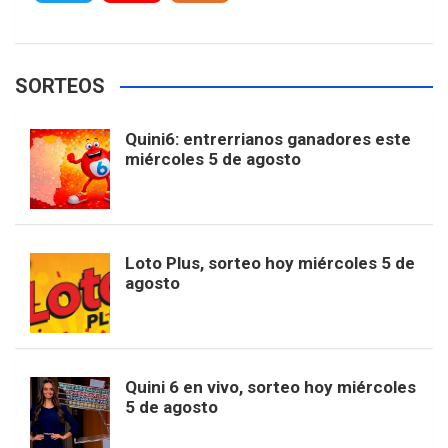
c
s
k
n
o
w
o
e
e
t
T
t
g
SORTEOS
i
u
e
b
a
o
e
l
Quini6: entrerrianos ganadores este
t
T
d
miércoles 5 de agosto
o
g
k
r
e
t
u
o
r
e
M
Loto Plus, sorteo hoy miércoles 5 de
e
b
agosto
k
a
s
a
r
e
m
t
p
Quini 6 en vivo, sorteo hoy miércoles
5 de agosto
s