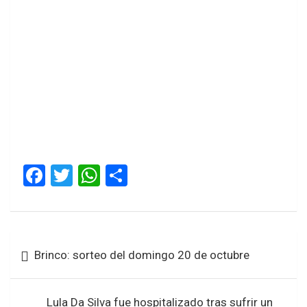
F
T
W
S
a
wi
h
h
ce
tt
at
ar
b
er
s
e
Navegación
Brinco: sorteo del domingo 20 de octubre
o
A
de
o
p
entradas
Lula Da Silva fue hospitalizado tras sufrir un