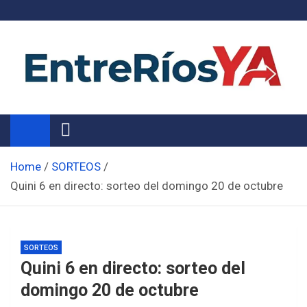
Skip
to
content
Noticias de Entre Ríos
Información de toda la provincia ahora
Home
SORTEOS
Quini 6 en directo: sorteo del domingo 20 de octubre
SORTEOS
Quini 6 en directo: sorteo del
domingo 20 de octubre