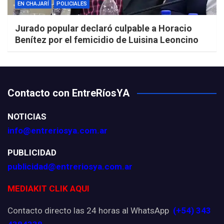
EN CHAJARÍ
POLICIALES
Jurado popular declaró culpable a Horacio
Benítez por el femicidio de Luisina Leoncino
Contacto con EntreRíosYA
NOTICIAS
info@entreriosya.com.ar
PUBLICIDAD
publicidad@entreriosya.com.ar
MEDIAKIT CLIK AQUI
Contacto directo las 24 horas al WhatsApp
(+54) 343