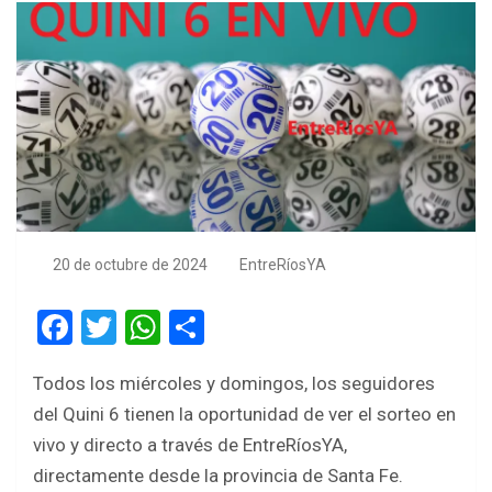
20 de octubre de 2024
EntreRíosYA
F
T
W
S
a
wi
h
h
Todos los miércoles y domingos, los seguidores
ce
tt
at
ar
del Quini 6 tienen la oportunidad de ver el sorteo en
b
er
s
e
vivo y directo a través de EntreRíosYA,
o
A
directamente desde la provincia de Santa Fe.