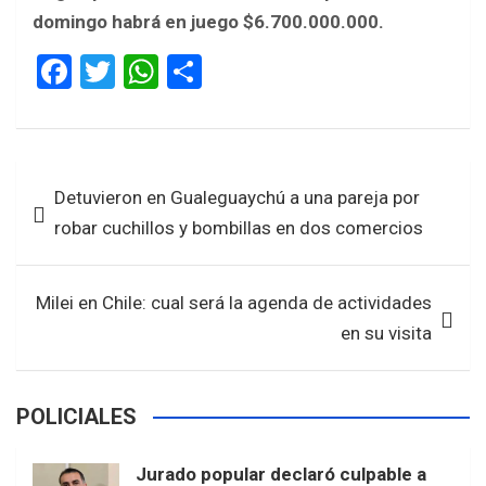
domingo habrá en juego $6.700.000.000.
F
T
W
S
a
wi
h
h
ce
tt
at
ar
b
er
s
e
Navegación
Detuvieron en Gualeguaychú a una pareja por
o
A
de
robar cuchillos y bombillas en dos comercios
o
p
entradas
k
p
Milei en Chile: cual será la agenda de actividades
en su visita
POLICIALES
Jurado popular declaró culpable a