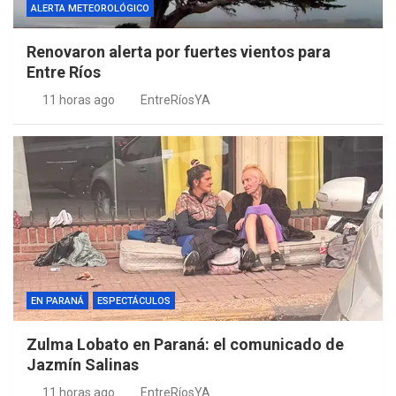
ALERTA METEOROLÓGICO
Renovaron alerta por fuertes vientos para
Entre Ríos
11 horas ago
EntreRíosYA
EN PARANÁ
ESPECTÁCULOS
Zulma Lobato en Paraná: el comunicado de
Jazmín Salinas
11 horas ago
EntreRíosYA