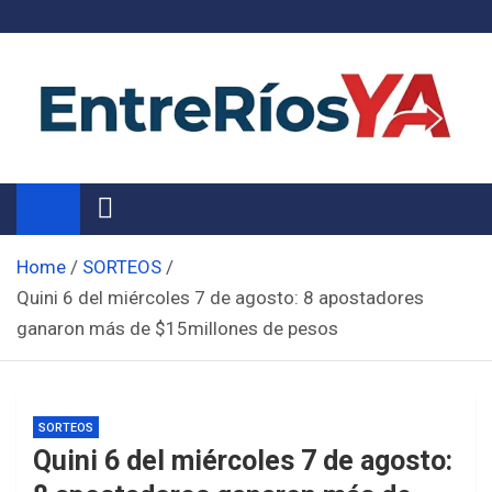
Skip
to
content
Noticias de Entre Ríos
Información de toda la provincia ahora
Home
SORTEOS
Quini 6 del miércoles 7 de agosto: 8 apostadores
ganaron más de $15millones de pesos
SORTEOS
Quini 6 del miércoles 7 de agosto: