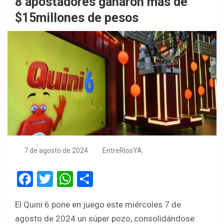
8 apostadores ganaron más de
$15millones de pesos
7 de agosto de 2024
EntreRíosYA
F
T
W
S
a
wi
h
h
El Quini 6 pone en juego este miércoles 7 de
ce
tt
at
ar
agosto de 2024 un súper pozo, consolidándose