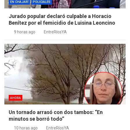
EN CHAJARÍ
POLICIALES
Jurado popular declaró culpable a Horacio
Benítez por el femicidio de Luisina Leoncino
9 horas ago
EntreRíosYA
AHORA
Un tornado arrasó con dos tambos: “En
minutos se borró todo”
10 horas ago
EntreRíosYA