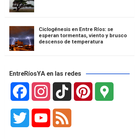
Ciclogénesis en Entre Ríos: se
esperan tormentas, viento y brusco
descenso de temperatura
EntreRíosYA en las redes
F
I
T
P
G
a
n
i
i
o
T
Y
F
c
s
k
n
o
w
o
e