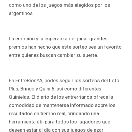
b
er
s
e
como uno de los juegos más elegidos por los
o
A
argentinos.
o
p
k
p
La emoción y la esperanza de ganar grandes
premios han hecho que este sorteo sea un favorito
entre quienes buscan cambiar su suerte.
En EntreRíosYA, podés seguir los sorteos del Loto
Plus, Brinco y Quini 6, así como diferentes
Quinielas. El diario de los entrerrianos ofrece la
comodidad de mantenerse informado sobre los
resultados en tiempo real, brindando una
herramienta útil para todos los jugadores que
desean estar al día con sus juegos de azar