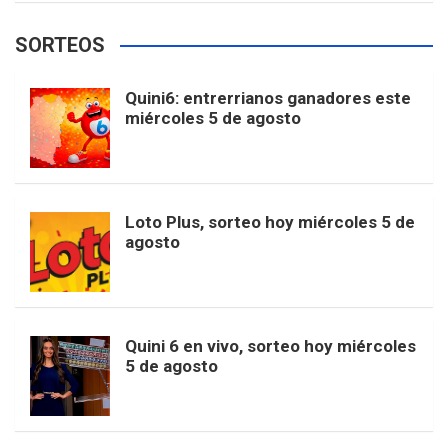
e
t
T
t
g
SORTEOS
i
u
e
b
a
o
e
l
Quini6: entrerrianos ganadores este
t
T
d
miércoles 5 de agosto
o
g
k
r
e
t
u
o
r
e
M
Loto Plus, sorteo hoy miércoles 5 de
e
b
agosto
k
a
s
a
r
e
m
t
p
Quini 6 en vivo, sorteo hoy miércoles
5 de agosto
s