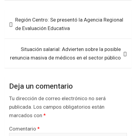
ce
tt
at
ar
b
er
s
e
Navegación
Región Centro: Se presentó la Agencia Regional
o
A
de
de Evaluación Educativa
o
p
entradas
k
p
Situación salarial: Advierten sobre la posible
renuncia masiva de médicos en el sector público
Deja un comentario
Tu dirección de correo electrónico no será
publicada.
Los campos obligatorios están
marcados con
*
Comentario
*