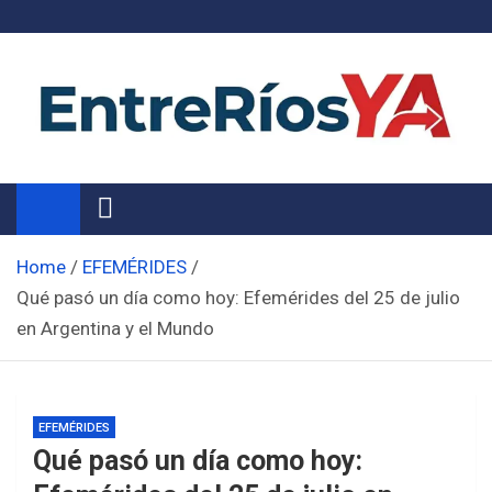
Skip
to
content
Noticias de Entre Ríos
Información de toda la provincia ahora
Home
EFEMÉRIDES
Qué pasó un día como hoy: Efemérides del 25 de julio
en Argentina y el Mundo
EFEMÉRIDES
Qué pasó un día como hoy: