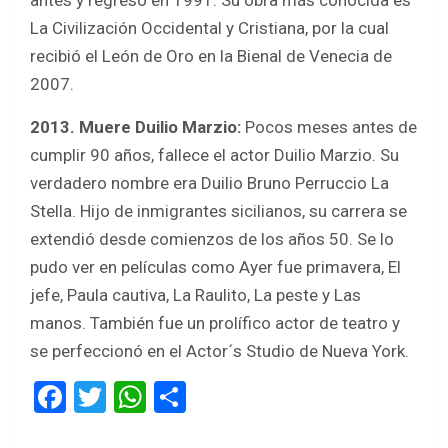
antes y regresó en 1991. Su obra más conocida es
La Civilización Occidental y Cristiana, por la cual
recibió el León de Oro en la Bienal de Venecia de
2007.
2013. Muere Duilio Marzio:
Pocos meses antes de
cumplir 90 años, fallece el actor Duilio Marzio. Su
verdadero nombre era Duilio Bruno Perruccio La
Stella. Hijo de inmigrantes sicilianos, su carrera se
extendió desde comienzos de los años 50. Se lo
pudo ver en películas como Ayer fue primavera, El
jefe, Paula cautiva, La Raulito, La peste y Las
manos. También fue un prolífico actor de teatro y
se perfeccionó en el Actor´s Studio de Nueva York.
F
T
W
S
a
wi
h
h