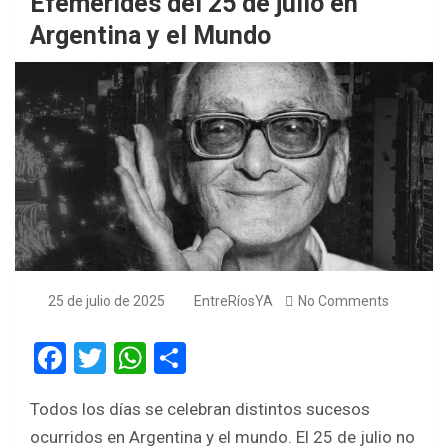
Efemérides del 25 de julio en
Argentina y el Mundo
25 de julio de 2025
EntreRíosYA
No Comments
F
T
W
S
a
wi
h
h
Todos los días se celebran distintos sucesos
ce
tt
at
ar
ocurridos en Argentina y el mundo. El 25 de julio no