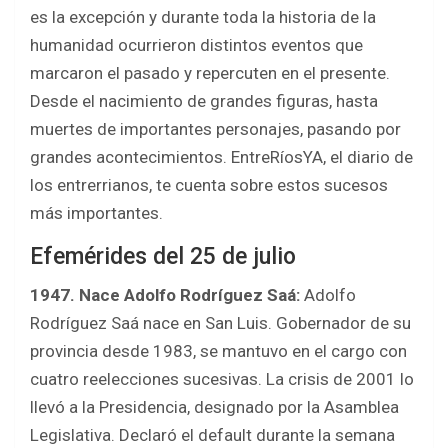
b
er
s
e
es la excepción y durante toda la historia de la
o
A
humanidad ocurrieron distintos eventos que
o
p
marcaron el pasado y repercuten en el presente.
k
p
Desde el nacimiento de grandes figuras, hasta
muertes de importantes personajes, pasando por
grandes acontecimientos. EntreRíosYA, el diario de
los entrerrianos, te cuenta sobre estos sucesos
más importantes.
Efemérides del 25 de julio
1947. Nace Adolfo Rodríguez Saá:
Adolfo
Rodríguez Saá nace en San Luis. Gobernador de su
provincia desde 1983, se mantuvo en el cargo con
cuatro reelecciones sucesivas. La crisis de 2001 lo
llevó a la Presidencia, designado por la Asamblea
Legislativa. Declaró el default durante la semana