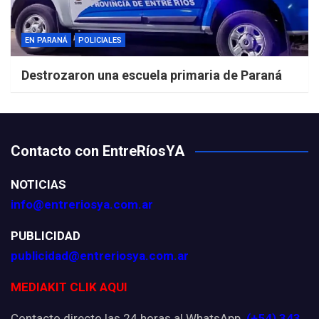
EN PARANÁ
POLICIALES
Destrozaron una escuela primaria de Paraná
Contacto con EntreRíosYA
NOTICIAS
info@entreriosya.com.ar
PUBLICIDAD
publicidad@entreriosya.com.ar
MEDIAKIT CLIK AQUI
Contacto directo las 24 horas al WhatsApp
(+54) 343