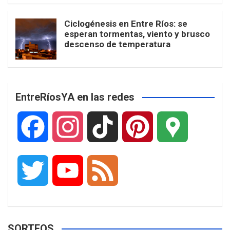
Ciclogénesis en Entre Ríos: se
esperan tormentas, viento y brusco
descenso de temperatura
EntreRíosYA en las redes
F
I
T
P
G
a
n
i
i
o
T
Y
F
c
s
k
n
o
w
o
e
e
t
T
t
g
SORTEOS