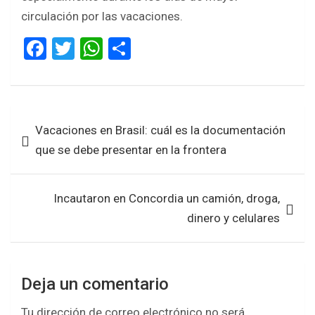
circulación por las vacaciones.
F
T
W
S
a
wi
h
h
ce
tt
at
ar
b
er
s
e
Navegación
Vacaciones en Brasil: cuál es la documentación
o
A
de
que se debe presentar en la frontera
o
p
entradas
k
p
Incautaron en Concordia un camión, droga,
dinero y celulares
Deja un comentario
Tu dirección de correo electrónico no será