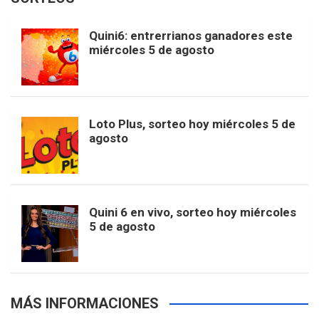
i
u
e
b
a
o
e
l
Quini6: entrerrianos ganadores este
t
T
d
miércoles 5 de agosto
o
g
k
r
e
t
u
o
r
e
M
Loto Plus, sorteo hoy miércoles 5 de
e
b
agosto
k
a
s
a
r
e
m
t
p
Quini 6 en vivo, sorteo hoy miércoles
5 de agosto
s
MÁS INFORMACIONES