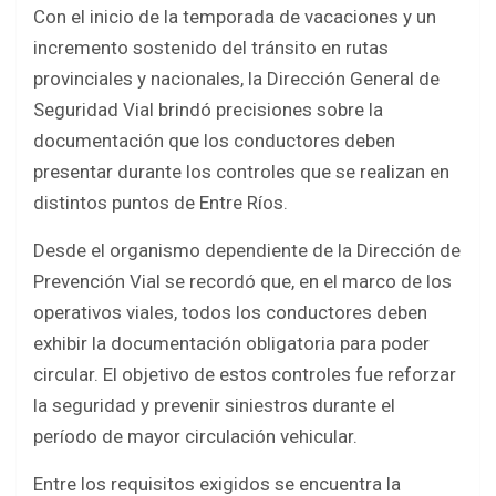
Con el inicio de la temporada de vacaciones y un
ce
tt
at
ar
incremento sostenido del tránsito en rutas
b
er
s
e
provinciales y nacionales, la Dirección General de
o
A
Seguridad Vial brindó precisiones sobre la
o
p
documentación que los conductores deben
k
p
presentar durante los controles que se realizan en
distintos puntos de Entre Ríos.
Desde el organismo dependiente de la Dirección de
Prevención Vial se recordó que, en el marco de los
operativos viales, todos los conductores deben
exhibir la documentación obligatoria para poder
circular. El objetivo de estos controles fue reforzar
la seguridad y prevenir siniestros durante el
período de mayor circulación vehicular.
Entre los requisitos exigidos se encuentra la