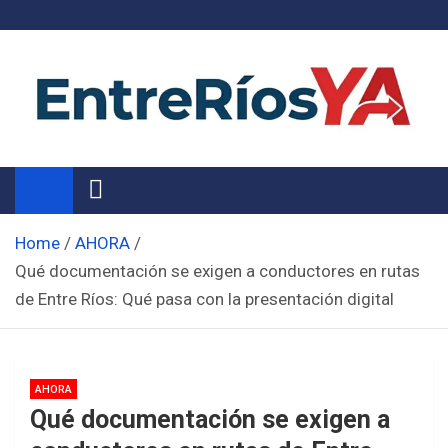
Skip
to
content
Noticias de Entre Ríos
Información de toda la provincia ahora
Home
AHORA
Qué documentación se exigen a conductores en rutas
de Entre Ríos: Qué pasa con la presentación digital
AHORA
Qué documentación se exigen a