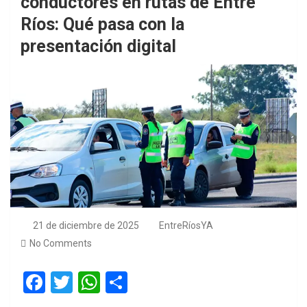
conductores en rutas de Entre
Ríos: Qué pasa con la
presentación digital
21 de diciembre de 2025
EntreRíosYA
No Comments
F
T
W
S
a
wi
h
h