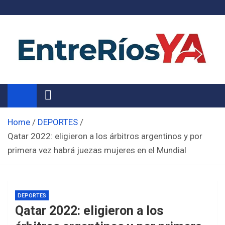
Skip
to
content
Noticias de Entre Ríos
Información de toda la provincia ahora
Home
DEPORTES
Qatar 2022: eligieron a los árbitros argentinos y por
primera vez habrá juezas mujeres en el Mundial
DEPORTES
Qatar 2022: eligieron a los