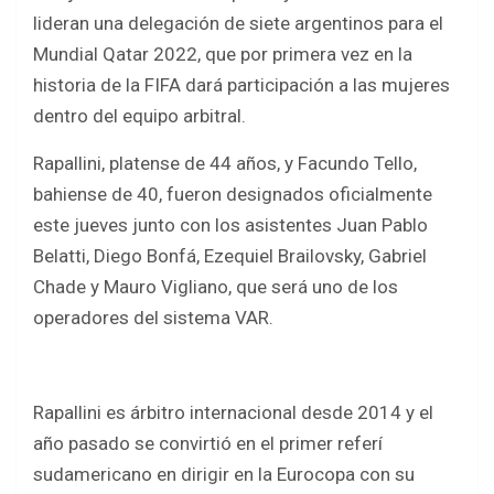
ce
tt
at
ar
lideran una delegación de siete argentinos para el
b
er
s
e
Mundial Qatar 2022, que por primera vez en la
o
A
historia de la FIFA dará participación a las mujeres
o
p
dentro del equipo arbitral.
k
p
Rapallini, platense de 44 años, y Facundo Tello,
bahiense de 40, fueron designados oficialmente
este jueves junto con los asistentes Juan Pablo
Belatti, Diego Bonfá, Ezequiel Brailovsky, Gabriel
Chade y Mauro Vigliano, que será uno de los
operadores del sistema VAR.
Rapallini es árbitro internacional desde 2014 y el
año pasado se convirtió en el primer referí
sudamericano en dirigir en la Eurocopa con su