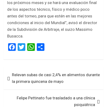
los próximos meses y se hará una evaluación final
de los aspectos técnico, físico y médico poco
antes del torneo, para que estén en las mejores
condiciones al inicio del Mundial”, avisó el director
de la Subdivisión de Arbitraje, el suizo Massimo
Busacca.
F
T
W
S
a
wi
h
h
ce
tt
at
ar
b
er
s
e
Navegación
Relevan subas de casi 2,4% en alimentos durante
o
A
de
la primera quincena de mayo
o
p
entradas
k
p
Felipe Pettinato fue trasladado a una clínica
psiquiátrica