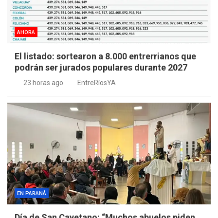
AHORA
El listado: sortearon a 8.000 entrerrianos que
podrán ser jurados populares durante 2027
23 horas ago
EntreRíosYA
EN PARANÁ
Día de San Cayetano: “Muchos abuelos piden