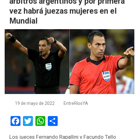
árbitros argentinos y por primera
vez habrá juezas mujeres en el
Mundial
19 de mayo de 2022
EntreRíosYA
F
T
W
S
a
wi
h
h
Los jueces Fernando Rapallini y Facundo Tello