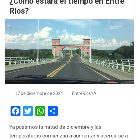
¿Cómo estará el tiempo en Entre
Ríos?
17 de diciembre de 2024
EntreRíosYA
F
T
W
S
a
wi
h
h
Ya pasamos la mitad de diciembre y las
ce
tt
at
ar
temperaturas comienzan a aumentar y acercarse a