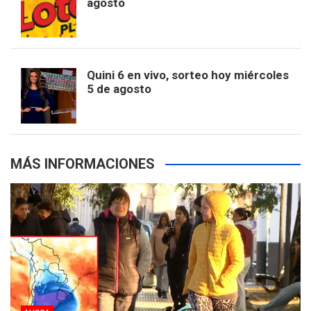
agosto
k
a
s
a
r
e
m
t
p
Quini 6 en vivo, sorteo hoy miércoles
5 de agosto
s
MÁS INFORMACIONES