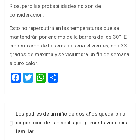
Ríos, pero las probabilidades no son de
consideración.
Esto no repercutirá en las temperaturas que se
mantendrán por encima de la barrera de los 30°. El
pico máximo de la semana sería el viernes, con 33
grados de máxima y se vislumbra un fin de semana
a puro calor.
F
T
W
S
a
wi
h
h
ce
tt
at
ar
b
er
s
e
Navegación
Los padres de un niño de dos años quedaron a
o
A
de
disposición de la Fiscalía por presunta violencia
o
p
entradas
familiar
k
p