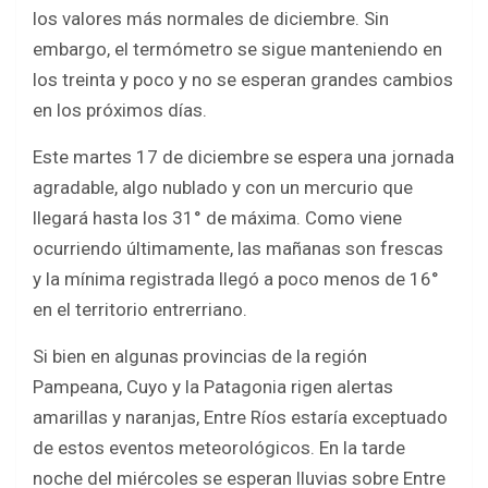
b
er
s
e
los valores más normales de diciembre. Sin
o
A
embargo, el termómetro se sigue manteniendo en
o
p
los treinta y poco y no se esperan grandes cambios
k
p
en los próximos días.
Este martes 17 de diciembre se espera una jornada
agradable, algo nublado y con un mercurio que
llegará hasta los 31° de máxima. Como viene
ocurriendo últimamente, las mañanas son frescas
y la mínima registrada llegó a poco menos de 16°
en el territorio entrerriano.
Si bien en algunas provincias de la región
Pampeana, Cuyo y la Patagonia rigen alertas
amarillas y naranjas, Entre Ríos estaría exceptuado
de estos eventos meteorológicos. En la tarde
noche del miércoles se esperan lluvias sobre Entre