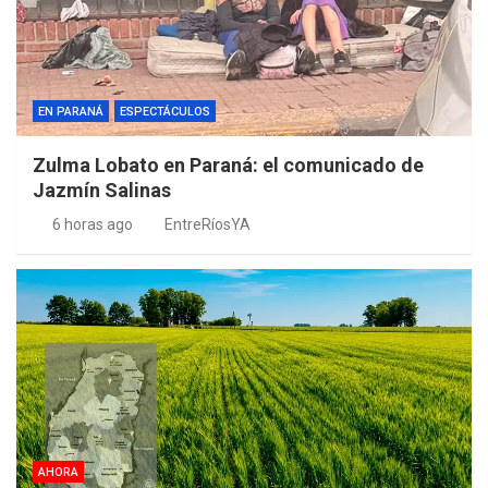
EN PARANÁ
ESPECTÁCULOS
Zulma Lobato en Paraná: el comunicado de
Jazmín Salinas
6 horas ago
EntreRíosYA
AHORA