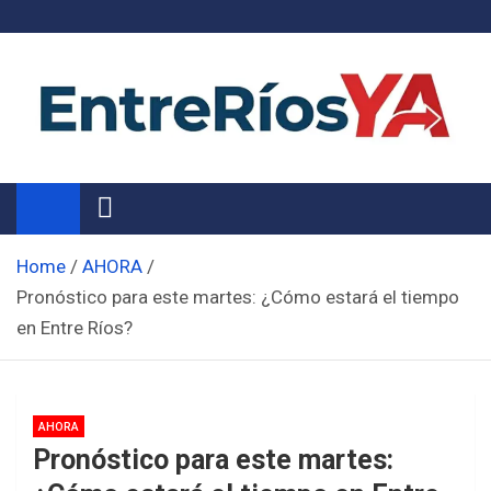
Skip
to
content
Noticias de Entre Ríos
Información de toda la provincia ahora
Home
AHORA
Pronóstico para este martes: ¿Cómo estará el tiempo
en Entre Ríos?
AHORA
Pronóstico para este martes: