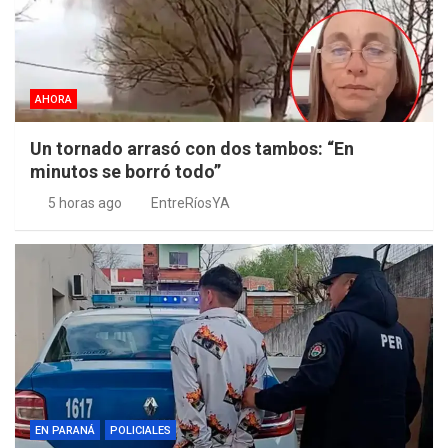
AHORA
Un tornado arrasó con dos tambos: “En
minutos se borró todo”
5 horas ago
EntreRíosYA
EN PARANÁ
POLICIALES