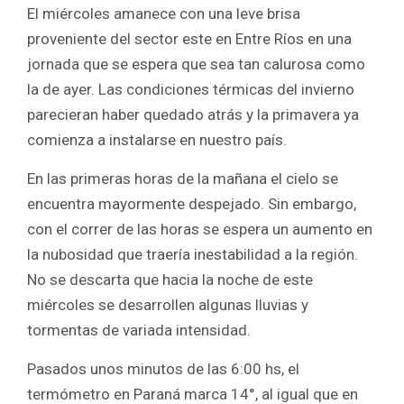
El miércoles amanece con una leve brisa
ce
tt
at
ar
proveniente del sector este en Entre Ríos en una
b
er
s
e
jornada que se espera que sea tan calurosa como
o
A
la de ayer. Las condiciones térmicas del invierno
o
p
parecieran haber quedado atrás y la primavera ya
k
p
comienza a instalarse en nuestro país.
En las primeras horas de la mañana el cielo se
encuentra mayormente despejado. Sin embargo,
con el correr de las horas se espera un aumento en
la nubosidad que traería inestabilidad a la región.
No se descarta que hacia la noche de este
miércoles se desarrollen algunas lluvias y
tormentas de variada intensidad.
Pasados unos minutos de las 6:00 hs, el
termómetro en Paraná marca 14°, al igual que en