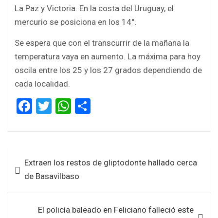
La Paz y Victoria. En la costa del Uruguay, el
mercurio se posiciona en los 14°.
Se espera que con el transcurrir de la mañana la
temperatura vaya en aumento. La máxima para hoy
oscila entre los 25 y los 27 grados dependiendo de
cada localidad.
F
T
W
S
a
wi
h
h
ce
tt
at
ar
b
er
s
e
Navegación
Extraen los restos de gliptodonte hallado cerca
o
A
de
de Basavilbaso
o
p
entradas
k
p
El policía baleado en Feliciano falleció este