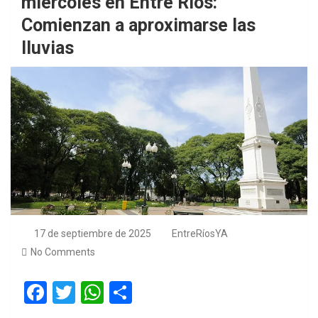
miércoles en Entre Ríos:
Comienzan a aproximarse las
lluvias
17 de septiembre de 2025
EntreRíosYA
No Comments
F
T
W
S
a
wi
h
h