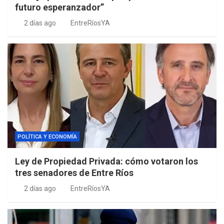
futuro esperanzador”
2 días ago
EntreRíosYA
POLÍTICA Y ECONOMÍA
Ley de Propiedad Privada: cómo votaron los
tres senadores de Entre Ríos
2 días ago
EntreRíosYA