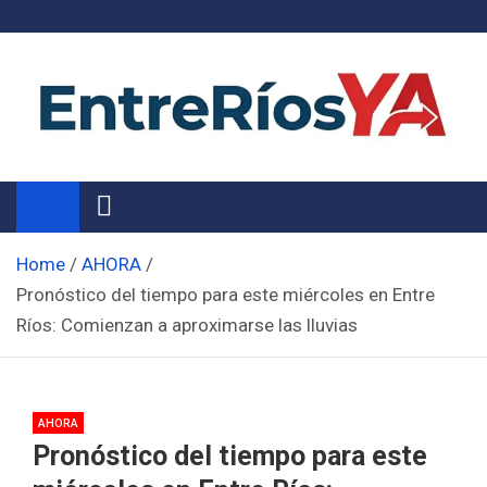
Skip
to
content
Noticias de Entre Ríos
Información de toda la provincia ahora
Home
AHORA
Pronóstico del tiempo para este miércoles en Entre
Ríos: Comienzan a aproximarse las lluvias
AHORA
Pronóstico del tiempo para este