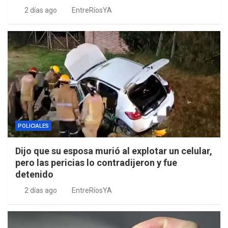
2 días ago
EntreRíosYA
POLICIALES
Dijo que su esposa murió al explotar un celular,
pero las pericias lo contradijeron y fue
detenido
2 días ago
EntreRíosYA