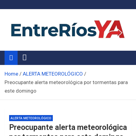
Skip
to
content
Noticias de Entre Ríos
Información de toda la provincia ahora
Home
ALERTA METEOROLÓGICO
Preocupante alerta meteorológica por tormentas para
este domingo
ALERTA METEOROLÓGICO
Preocupante alerta meteorológica