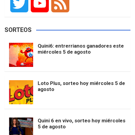
F
I
T
P
G
a
n
i
i
o
T
Y
F
SORTEOS
c
s
k
n
o
w
o
e
Quini6: entrerrianos ganadores este
miércoles 5 de agosto
e
t
T
t
g
i
u
e
b
a
o
e
l
t
T
d
Loto Plus, sorteo hoy miércoles 5 de
agosto
o
g
k
r
e
t
u
o
r
e
M
e
b
Quini 6 en vivo, sorteo hoy miércoles
5 de agosto
k
a
s
a
r
e