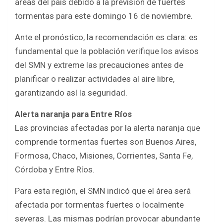
áreas del país debido a la previsión de fuertes
e
t
t
r
tormentas para este domingo 16 de noviembre.
b
t
s
e
Ante el pronóstico, la recomendación es clara: es
o
e
A
fundamental que la población verifique los avisos
o
r
p
del SMN y extreme las precauciones antes de
k
p
planificar o realizar actividades al aire libre,
garantizando así la seguridad.
Alerta naranja para Entre Ríos
Las provincias afectadas por la alerta naranja que
comprende tormentas fuertes son Buenos Aires,
Formosa, Chaco, Misiones, Corrientes, Santa Fe,
Córdoba y Entre Ríos.
Para esta región, el SMN indicó que el área será
afectada por tormentas fuertes o localmente
severas. Las mismas podrían provocar abundante