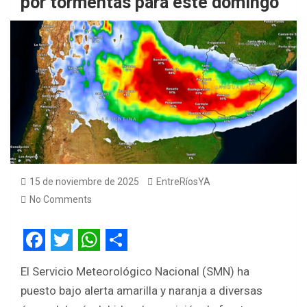
por tormentas para este domingo
15 de noviembre de 2025
EntreRíosYA
No Comments
F
T
W
S
El Servicio Meteorológico Nacional (SMN) ha
a
w
h
h
puesto bajo alerta amarilla y naranja a diversas
c
i
a
a