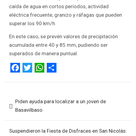
caída de agua en cortos períodos, actividad
eléctrica frecuente, granizo y ráfagas que pueden
superar los 90 km/h.
En este caso, se prevén valores de precipitación
acumulada entre 40 y 85 mm, pudiendo ser
superados de manera puntual.
F
T
W
S
a
w
h
h
Navegación
c
i
a
a
Piden ayuda para localizar a un joven de
de
e
t
t
r
Basavilbaso
entradas
b
t
s
e
o
e
A
Suspendieron la Fiesta de Disfraces en San Nicolás:
o
r
p