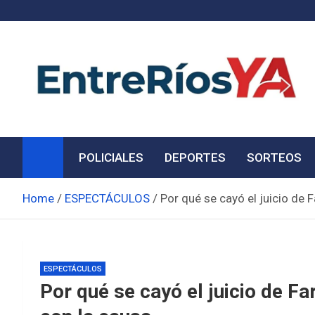
Skip
to
content
Noticias de Entre Ríos
Información de toda la provincia ahora
POLICIALES
DEPORTES
SORTEOS
Home
ESPECTÁCULOS
Por qué se cayó el juicio de 
ESPECTÁCULOS
Por qué se cayó el juicio de F