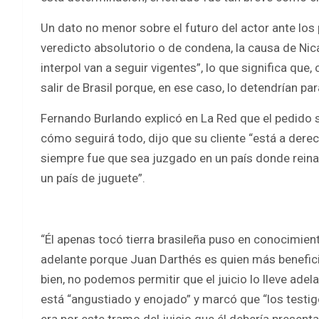
Un dato no menor sobre el futuro del actor ante los 
veredicto absolutorio o de condena, la causa de Nicar
interpol van a seguir vigentes”, lo que significa que,
salir de Brasil porque, en ese caso, lo detendrían pa
Fernando Burlando explicó en La Red que el pedido s
cómo seguirá todo, dijo que su cliente “está a dere
siempre fue que sea juzgado en un país donde rein
un país de juguete”.
“Él apenas tocó tierra brasileña puso en conocimient
adelante porque Juan Darthés es quien más beneficia
bien, no podemos permitir que el juicio lo lleve adel
está “angustiado y enojado” y marcó que “los testig
era por este tramo del juicio que él debería presenta