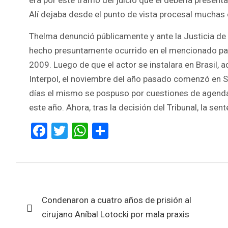
Alí dejaba desde el punto de vista procesal muchas
Thelma denunció públicamente y ante la Justicia de 
hecho presuntamente ocurrido en el mencionado país 
2009. Luego de que el actor se instalara en Brasil, a
Interpol, el noviembre del año pasado comenzó en Sa
días el mismo se pospuso por cuestiones de agenda y
este año. Ahora, tras la decisión del Tribunal, la sen
F
T
W
S
a
wi
h
h
ce
tt
at
ar
b
er
s
e
Navegación
o
A
Condenaron a cuatro años de prisión al
de
o
p
cirujano Aníbal Lotocki por mala praxis