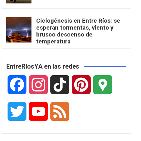
Ciclogénesis en Entre Ríos: se
esperan tormentas, viento y
brusco descenso de
temperatura
EntreRíosYA en las redes
F
I
T
P
G
a
n
i
i
o
T
Y
F
c
s
k
n
o
w
o
e