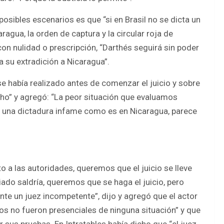
posibles escenarios es que “si en Brasil no se dicta un
agua, la orden de captura y la circular roja de
 con nulidad o prescripción, “Darthés seguirá sin poder
ra su extradición a Nicaragua”.
e había realizado antes de comenzar el juicio y sobre
cho” y agregó: “La peor situación que evaluamos
a una dictadura infame como es en Nicaragua, parece
o a las autoridades, queremos que el juicio se lleve
do saldría, queremos que se haga el juicio, pero
ante un juez incompetente”, dijo y agregó que el actor
os no fueron presenciales de ninguna situación” y que
r sus pruebas. En Intratables había dicho que “el juez