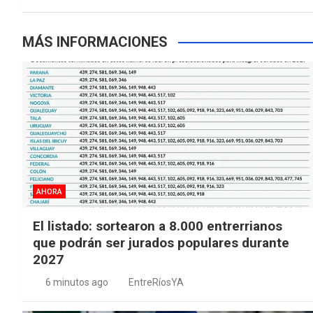
k
p
entradas
MÁS INFORMACIONES
AHORA
El listado: sortearon a 8.000 entrerrianos
que podrán ser jurados populares durante
2027
6 minutos ago
EntreRíosYA