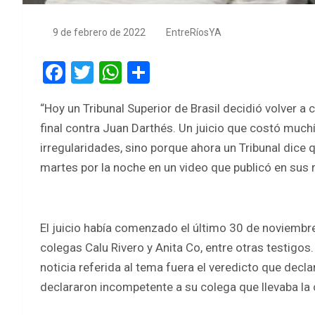
9 de febrero de 2022
EntreRíosYA
F
T
W
S
a
wi
h
h
“Hoy un Tribunal Superior de Brasil decidió volver a 
ce
tt
at
ar
final contra Juan Darthés. Un juicio que costó much
b
er
s
e
irregularidades, sino porque ahora un Tribunal dice 
o
A
martes por la noche en un video que publicó en sus 
o
p
k
p
El juicio había comenzado el último 30 de noviembre
colegas Calu Rivero y Anita Co, entre otras testigo
noticia referida al tema fuera el veredicto que declar
declararon incompetente a su colega que llevaba la