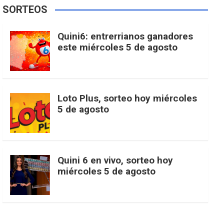
e
t
T
t
g
SORTEOS
i
u
e
b
a
o
e
l
Quini6: entrerrianos ganadores
t
T
d
este miércoles 5 de agosto
o
g
k
r
e
t
u
o
r
e
M
Loto Plus, sorteo hoy miércoles
e
b
5 de agosto
k
a
s
a
r
e
m
t
p
Quini 6 en vivo, sorteo hoy
miércoles 5 de agosto
s