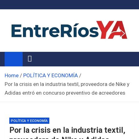
Skip
to
content
Noticias de Entre Ríos
Información de toda la provincia ahora
Home
POLÍTICA Y ECONOMÍA
Por la crisis en la industria textil, proveedora de Nike y
Adidas entró en concurso preventivo de acreedores
POLÍTICA Y ECONOMÍA
Por la crisis en la industria textil,