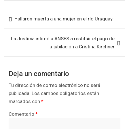
ce
tt
at
ar
b
er
s
e
Navegación
Hallaron muerta a una mujer en el río Uruguay
o
A
de
o
p
entradas
k
p
La Justicia intimó a ANSES a restituir el pago de
la jubilación a Cristina Kirchner
Deja un comentario
Tu dirección de correo electrónico no será
publicada.
Los campos obligatorios están
marcados con
*
Comentario
*