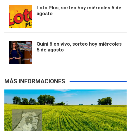
o
r
e
M
Loto Plus, sorteo hoy miércoles 5 de
e
b
agosto
k
a
s
a
r
e
m
t
p
Quini 6 en vivo, sorteo hoy miércoles
5 de agosto
s
MÁS INFORMACIONES