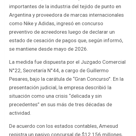
ce
tt
at
ar
importantes de la industria del tejido de punto en
b
er
s
e
Argentina y proveedora de marcas internacionales
o
A
como Nike y Adidas, ingresó en concurso
o
p
preventivo de acreedores luego de declarar un
k
p
estado de cesación de pagos que, según informó,
se mantiene desde mayo de 2026.
La medida fue dispuesta por el Juzgado Comercial
N°22, Secretaría N°44, a cargo de Guillermo
Pesares, bajo la carátula de “Gran Concurso”. En la
presentación judicial, la empresa describió la
situación como una crisis “delicada y sin
precedentes” en sus más de tres décadas de
actividad.
De acuerdo con los estados contables, Amesud
registra un pasivo concursal de $12.156 millones,