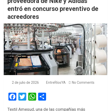
proveedora de Nike y Adidas
entró en concurso preventivo de
acreedores
2 de julio de 2026
EntreRíosYA
No Comments
F
T
W
S
a
wi
h
h
Textil Amesud, una de las compañías más