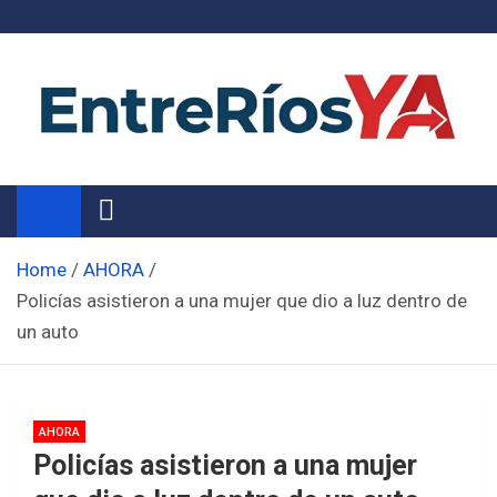
Skip
to
content
Noticias de Entre Ríos
Información de toda la provincia ahora
Home
AHORA
Policías asistieron a una mujer que dio a luz dentro de
un auto
AHORA
Policías asistieron a una mujer