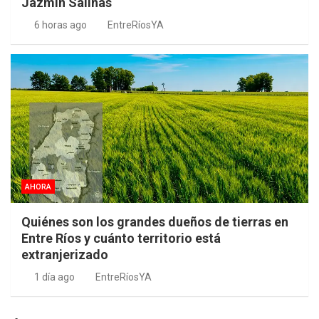
Jazmín Salinas
6 horas ago
EntreRíosYA
AHORA
Quiénes son los grandes dueños de tierras en
Entre Ríos y cuánto territorio está
extranjerizado
1 día ago
EntreRíosYA