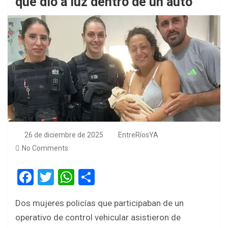
que dio a luz dentro de un auto
26 de diciembre de 2025
EntreRíosYA
No Comments
F
T
W
S
a
wi
h
h
Dos mujeres policías que participaban de un
ce
tt
at
ar
operativo de control vehicular asistieron de
b
er
s
e