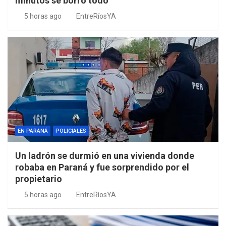
minutos se borró todo”
5 horas ago
EntreRíosYA
EN PARANÁ
POLICIALES
Un ladrón se durmió en una vivienda donde
robaba en Paraná y fue sorprendido por el
propietario
5 horas ago
EntreRíosYA