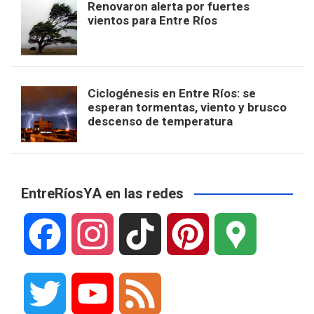
Renovaron alerta por fuertes
vientos para Entre Ríos
Ciclogénesis en Entre Ríos: se
esperan tormentas, viento y brusco
descenso de temperatura
EntreRíosYA en las redes
F
I
T
P
G
a
n
i
i
o
T
Y
F