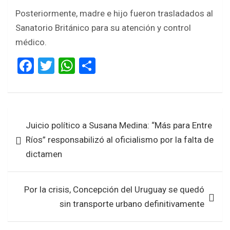
Posteriormente, madre e hijo fueron trasladados al
Sanatorio Británico para su atención y control
médico.
F
T
W
S
a
wi
h
h
ce
tt
at
ar
b
er
s
e
Navegación
Juicio político a Susana Medina: “Más para Entre
o
A
de
Ríos” responsabilizó al oficialismo por la falta de
o
p
entradas
dictamen
k
p
Por la crisis, Concepción del Uruguay se quedó
sin transporte urbano definitivamente