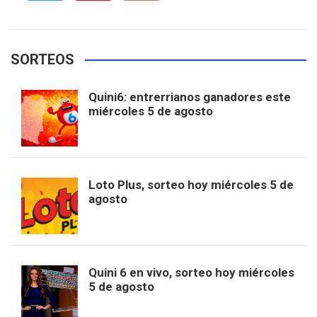
c
s
k
n
o
w
o
e
e
t
T
t
g
SORTEOS
i
u
e
b
a
o
e
l
Quini6: entrerrianos ganadores este
t
T
d
miércoles 5 de agosto
o
g
k
r
e
t
u
o
r
e
M
Loto Plus, sorteo hoy miércoles 5 de
e
b
agosto
k
a
s
a
r
e
m
t
p
Quini 6 en vivo, sorteo hoy miércoles
5 de agosto
s