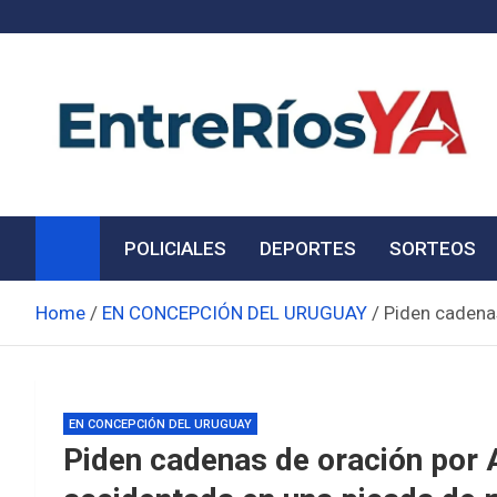
Skip
to
content
Noticias de Entre Ríos
Información de toda la provincia ahora
POLICIALES
DEPORTES
SORTEOS
Home
EN CONCEPCIÓN DEL URUGUAY
Piden cadenas
EN CONCEPCIÓN DEL URUGUAY
Piden cadenas de oración por A