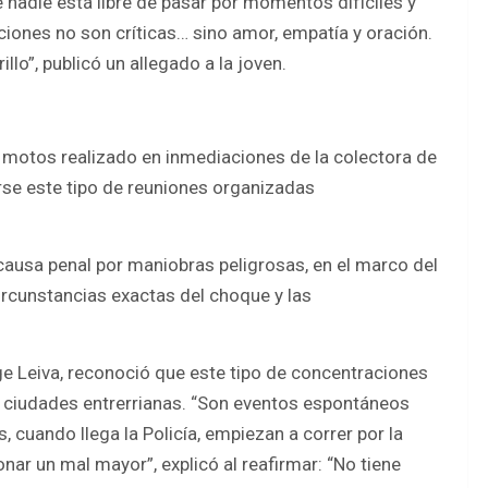
adie está libre de pasar por momentos difíciles y
iones no son críticas… sino amor, empatía y oración.
lo”, publicó un allegado a la joven.
e motos realizado en inmediaciones de la colectora de
rse este tipo de reuniones organizadas
a causa penal por maniobras peligrosas, en el marco del
circunstancias exactas del choque y las
rge Leiva, reconoció que este tipo de concentraciones
s ciudades entrerrianas. “Son eventos espontáneos
 cuando llega la Policía, empiezan a correr por la
onar un mal mayor”, explicó al reafirmar: “No tiene