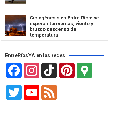
Ciclogénesis en Entre Ríos: se
esperan tormentas, viento y
brusco descenso de
temperatura
EntreRíosYA en las redes
F
I
T
P
G
a
n
i
i
o
T
Y
F
c
s
k
n
o
w
o
e