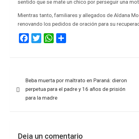
sentido que se mate un chico por perseguir una mot
Mientras tanto, familiares y allegados de Aldana M
renovando los pedidos de oración para su recuperac
F
T
W
S
a
wi
h
h
ce
tt
at
ar
b
er
s
e
Navegación
o
A
Beba muerta por maltrato en Paraná: dieron
de
o
p
perpetua para el padre y 16 años de prisión
k
p
entradas
para la madre
Deja un comentario