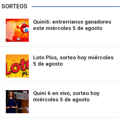
e
t
T
t
g
SORTEOS
i
u
e
b
a
o
e
l
Quini6: entrerrianos ganadores
t
T
d
este miércoles 5 de agosto
o
g
k
r
e
t
u
o
r
e
M
Loto Plus, sorteo hoy miércoles
e
b
5 de agosto
k
a
s
a
r
e
m
t
p
Quini 6 en vivo, sorteo hoy
miércoles 5 de agosto
s