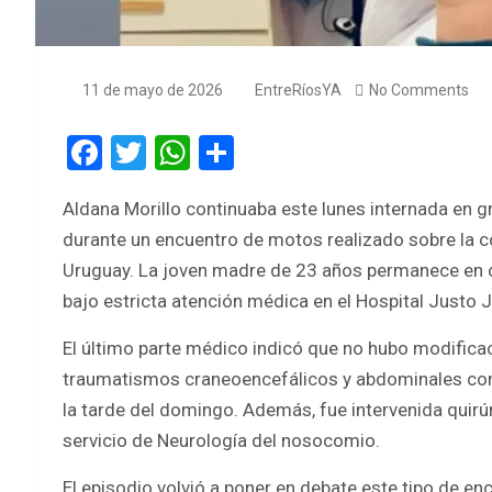
11 de mayo de 2026
EntreRíosYA
No Comments
F
T
W
S
a
wi
h
h
Aldana Morillo continuaba este lunes internada en g
ce
tt
at
ar
durante un encuentro de motos realizado sobre la c
b
er
s
e
Uruguay. La joven madre de 23 años permanece en 
o
A
bajo estricta atención médica en el Hospital Justo
o
p
El último parte médico indicó que no hubo modificac
k
p
traumatismos craneoencefálicos y abdominales como
la tarde del domingo. Además, fue intervenida quir
servicio de Neurología del nosocomio.
El episodio volvió a poner en debate este tipo de e