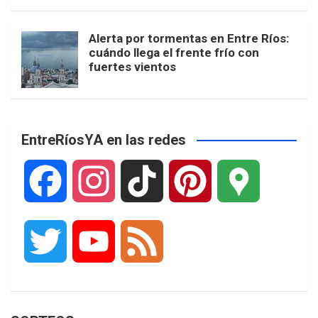
Alerta por tormentas en Entre Ríos:
cuándo llega el frente frío con
fuertes vientos
EntreRíosYA en las redes
F
I
T
P
G
a
n
i
i
o
T
Y
F
c
s
k
n
o
w
o
e
e
t
T
t
g