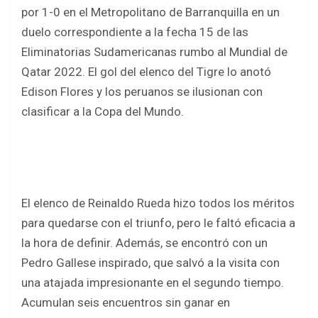
b
er
s
e
por 1-0 en el Metropolitano de Barranquilla en un
o
A
duelo correspondiente a la fecha 15 de las
o
p
Eliminatorias Sudamericanas rumbo al Mundial de
k
p
Qatar 2022. El gol del elenco del Tigre lo anotó
Edison Flores y los peruanos se ilusionan con
clasificar a la Copa del Mundo.
El elenco de Reinaldo Rueda hizo todos los méritos
para quedarse con el triunfo, pero le faltó eficacia a
la hora de definir. Además, se encontró con un
Pedro Gallese inspirado, que salvó a la visita con
una atajada impresionante en el segundo tiempo.
Acumulan seis encuentros sin ganar en