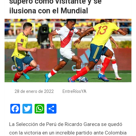
superó como visitante y se
ilusiona con el Mundial
28 de enero de 2022
EntreRíosYA
F
T
W
S
a
wi
h
h
La Selección de Perú de Ricardo Gareca se quedó
ce
tt
at
ar
con la victoria en un increíble partido ante Colombia