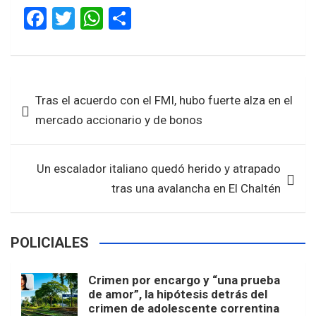
F
T
W
S
a
wi
h
h
ce
tt
at
ar
b
er
s
e
Navegación
Tras el acuerdo con el FMI, hubo fuerte alza en el
o
A
de
mercado accionario y de bonos
o
p
entradas
k
p
Un escalador italiano quedó herido y atrapado
tras una avalancha en El Chaltén
POLICIALES
Crimen por encargo y “una prueba
de amor”, la hipótesis detrás del
crimen de adolescente correntina