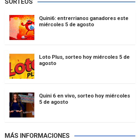
SORTEOS
i
u
e
b
a
o
e
l
Quini6: entrerrianos ganadores este
t
T
d
miércoles 5 de agosto
o
g
k
r
e
t
u
o
r
e
M
Loto Plus, sorteo hoy miércoles 5 de
e
b
agosto
k
a
s
a
r
e
m
t
p
Quini 6 en vivo, sorteo hoy miércoles
5 de agosto
s
MÁS INFORMACIONES