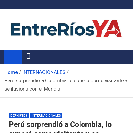
Skip
to
content
Noticias de Entre Ríos
Información de toda la provincia ahora
Home
INTERNACIONALES
Perú sorprendió a Colombia, lo superó como visitante y
se ilusiona con el Mundial
DEPORTES
INTERNACIONALES
Perú sorprendió a Colombia, lo