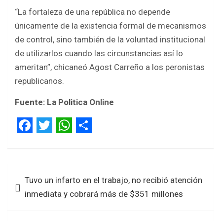
“La fortaleza de una república no depende
únicamente de la existencia formal de mecanismos
de control, sino también de la voluntad institucional
de utilizarlos cuando las circunstancias así lo
ameritan”, chicaneó Agost Carreño a los peronistas
republicanos.
Fuente: La Politica Online
F
T
W
S
a
w
h
h
Navegación
c
i
a
a
Tuvo un infarto en el trabajo, no recibió atención
de
e
t
t
r
inmediata y cobrará más de $351 millones
entradas
b
t
s
e
o
e
A