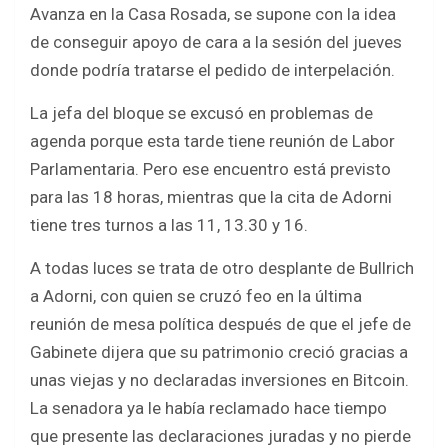
c
i
a
a
Avanza en la Casa Rosada, se supone con la idea
e
t
t
r
de conseguir apoyo de cara a la sesión del jueves
b
t
s
e
donde podría tratarse el pedido de interpelación.
o
e
A
La jefa del bloque se excusó en problemas de
o
r
p
agenda porque esta tarde tiene reunión de Labor
k
p
Parlamentaria. Pero ese encuentro está previsto
para las 18 horas, mientras que la cita de Adorni
tiene tres turnos a las 11, 13.30 y 16.
A todas luces se trata de otro desplante de Bullrich
a Adorni, con quien se cruzó feo en la última
reunión de mesa política después de que el jefe de
Gabinete dijera que su patrimonio creció gracias a
unas viejas y no declaradas inversiones en Bitcoin.
La senadora ya le había reclamado hace tiempo
que presente las declaraciones juradas y no pierde