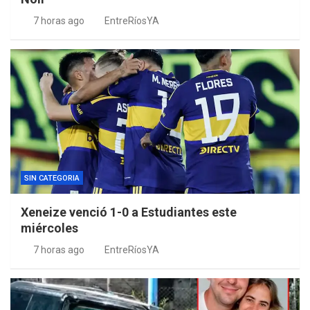
7 horas ago
EntreRíosYA
SIN CATEGORIA
Xeneize venció 1-0 a Estudiantes este
miércoles
7 horas ago
EntreRíosYA