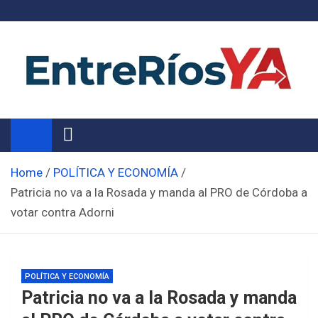
Skip
to
content
Noticias de Entre Ríos
Información de toda la provincia ahora
Home
POLÍTICA Y ECONOMÍA
Patricia no va a la Rosada y manda al PRO de Córdoba a
votar contra Adorni
POLÍTICA Y ECONOMÍA
Patricia no va a la Rosada y manda