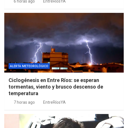
6 horas ago
EntreRíosYA
ALERTA METEOROLÓGICO
Ciclogénesis en Entre Ríos: se esperan
tormentas, viento y brusco descenso de
temperatura
7 horas ago
EntreRíosYA