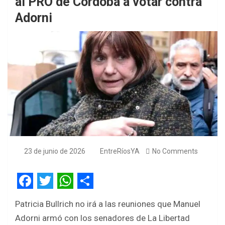
al PRO de Córdoba a votar contra
Adorni
23 de junio de 2026
EntreRíosYA
No Comments
F
T
W
S
Patricia Bullrich no irá a las reuniones que Manuel
a
w
h
h
Adorni armó con los senadores de La Libertad