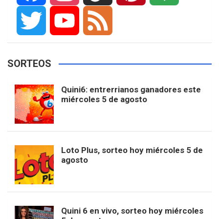
F
I
T
P
G
a
n
i
i
o
T
Y
F
SORTEOS
c
s
k
n
o
w
o
e
Quini6: entrerrianos ganadores este
miércoles 5 de agosto
e
t
T
t
g
i
u
e
b
a
o
e
l
t
T
d
Loto Plus, sorteo hoy miércoles 5 de
agosto
o
g
k
r
e
t
u
o
r
e
M
e
b
Quini 6 en vivo, sorteo hoy miércoles