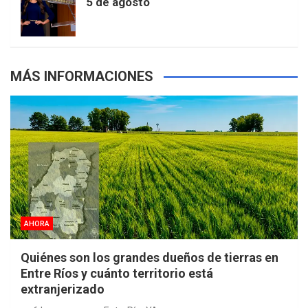
5 de agosto
k
a
s
a
r
e
m
t
p
MÁS INFORMACIONES
s
AHORA
Quiénes son los grandes dueños de tierras en
Entre Ríos y cuánto territorio está
extranjerizado