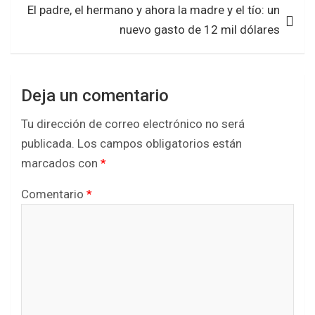
El padre, el hermano y ahora la madre y el tío: un
o
r
p
nuevo gasto de 12 mil dólares
k
p
Deja un comentario
Tu dirección de correo electrónico no será
publicada.
Los campos obligatorios están
marcados con
*
Comentario
*