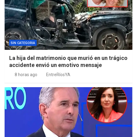
SIN CATEGORIA
La hija del matrimonio que murió en un trágico
accidente envió un emotivo mensaje
8 horas ago
EntreRíosYA