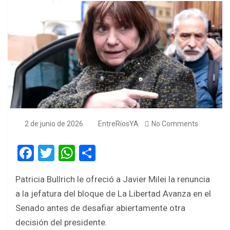
2 de junio de 2026
EntreRíosYA
No Comments
F
T
W
S
a
wi
h
h
Patricia Bullrich le ofreció a Javier Milei la renuncia
ce
tt
at
ar
a la jefatura del bloque de La Libertad Avanza en el
b
er
s
e
Senado antes de desafiar abiertamente otra
o
A
decisión del presidente.