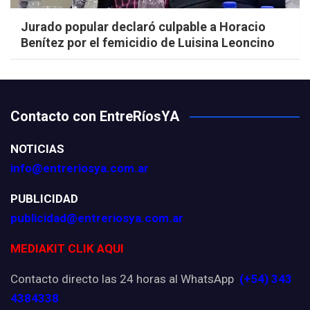
Jurado popular declaró culpable a Horacio
Benítez por el femicidio de Luisina Leoncino
Contacto con EntreRíosYA
NOTICIAS
info@entreriosya.com.ar
PUBLICIDAD
publicidad@entreriosya.com.ar
MEDIAKIT CLIK AQUI
Contacto directo las 24 horas al WhatsApp
(+54) 343
4384338