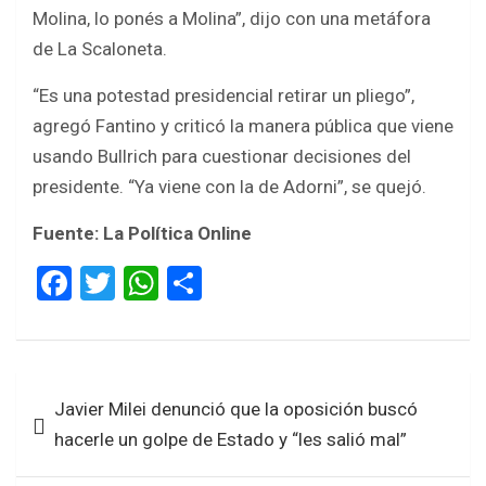
Molina, lo ponés a Molina”, dijo con una metáfora
de La Scaloneta.
“Es una potestad presidencial retirar un pliego”,
agregó Fantino y criticó la manera pública que viene
usando Bullrich para cuestionar decisiones del
presidente. “Ya viene con la de Adorni”, se quejó.
Fuente: La Política Online
F
T
W
S
a
wi
h
h
ce
tt
at
ar
b
er
s
e
Navegación
Javier Milei denunció que la oposición buscó
o
A
de
hacerle un golpe de Estado y “les salió mal”
o
p
entradas