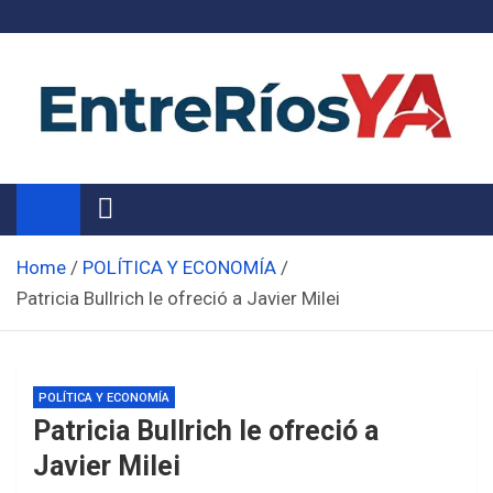
Skip
to
content
Noticias de Entre Ríos
Información de toda la provincia ahora
Home
POLÍTICA Y ECONOMÍA
Patricia Bullrich le ofreció a Javier Milei
POLÍTICA Y ECONOMÍA
Patricia Bullrich le ofreció a
Javier Milei