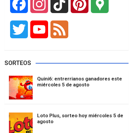
F
I
T
P
G
a
n
i
i
o
T
Y
F
c
s
k
n
o
w
o
e
e
t
T
t
g
SORTEOS
i
u
e
b
a
o
e
l
Quini6: entrerrianos ganadores este
t
T
d
miércoles 5 de agosto
o
g
k
r
e
t
u
o
r
e
M
Loto Plus, sorteo hoy miércoles 5 de
e
b
agosto
k
a
s
a