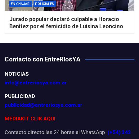
EN CHAJARÍ
POLICIALES
Jurado popular declaró culpable a Horacio
Benítez por el femicidio de Luisina Leoncino
Contacto con EntreRíosYA
NOTICIAS
info@entreriosya.com.ar
PUBLICIDAD
publicidad@entreriosya.com.ar
MEDIAKIT CLIK AQUI
Contacto directo las 24 horas al WhatsApp
(+54) 343