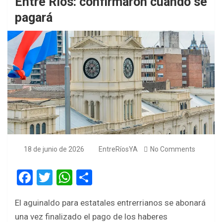
Entre Ríos: confirmaron cuándo se
pagará
18 de junio de 2026
EntreRíosYA
No Comments
F
T
W
S
a
wi
h
h
El aguinaldo para estatales entrerrianos se abonará
ce
tt
at
ar
una vez finalizado el pago de los haberes