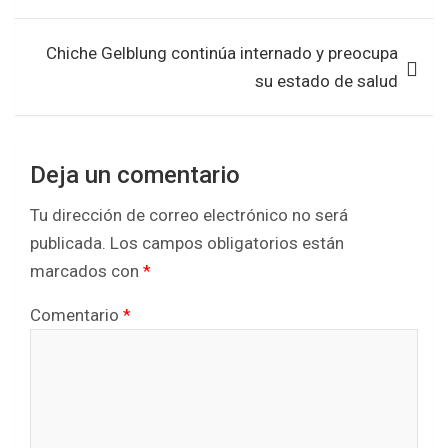
o
p
entradas
k
p
Chiche Gelblung continúa internado y preocupa
su estado de salud
Deja un comentario
Tu dirección de correo electrónico no será
publicada.
Los campos obligatorios están
marcados con
*
Comentario
*