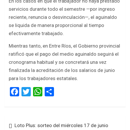
En los casos en que el trabajador no haya prestado
servicios durante todo el semestre —por ingreso
reciente, renuncia o desvinculación—, el aguinaldo
se liquida de manera proporcional al tiempo
efectivamente trabajado.
Mientras tanto, en Entre Ríos, el Gobierno provincial
ratificó que el pago del medio aguinaldo seguirá el
cronograma habitual y se concretará una vez
finalizada la acreditación de los salarios de junio
para los trabajadores estatales.
F
T
W
S
a
wi
h
h
ce
tt
at
ar
b
er
s
e
Navegación
Loto Plus: sorteo del miércoles 17 de junio
o
A
de