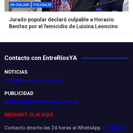
EN CHAJARÍ
POLICIALES
Jurado popular declaró culpable a Horacio
Benítez por el femicidio de Luisina Leoncino
Contacto con EntreRíosYA
NOTICIAS
info@entreriosya.com.ar
PUBLICIDAD
publicidad@entreriosya.com.ar
MEDIAKIT CLIK AQUI
Contacto directo las 24 horas al WhatsApp
(+54) 343