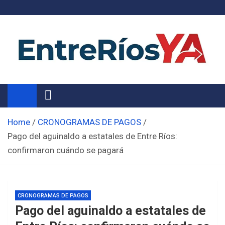
Skip
to
content
Noticias de Entre Ríos
Información de toda la provincia ahora
Home
CRONOGRAMAS DE PAGOS
Pago del aguinaldo a estatales de Entre Ríos:
confirmaron cuándo se pagará
CRONOGRAMAS DE PAGOS
Pago del aguinaldo a estatales de