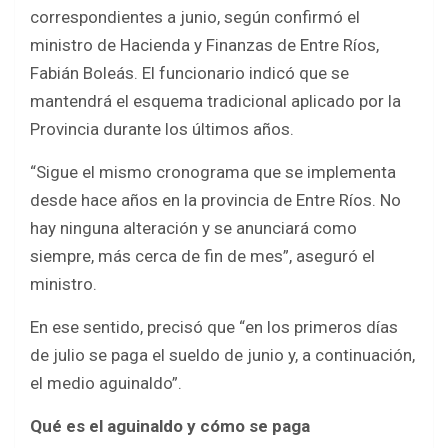
b
er
s
e
correspondientes a junio, según confirmó el
o
A
ministro de Hacienda y Finanzas de Entre Ríos,
o
p
Fabián Boleás. El funcionario indicó que se
k
p
mantendrá el esquema tradicional aplicado por la
Provincia durante los últimos años.
“Sigue el mismo cronograma que se implementa
desde hace años en la provincia de Entre Ríos. No
hay ninguna alteración y se anunciará como
siempre, más cerca de fin de mes”, aseguró el
ministro.
En ese sentido, precisó que “en los primeros días
de julio se paga el sueldo de junio y, a continuación,
el medio aguinaldo”.
Qué es el aguinaldo y cómo se paga