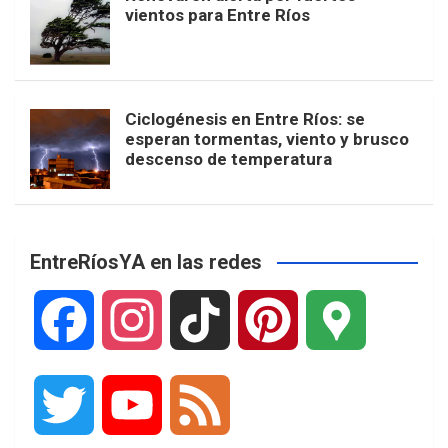
vientos para Entre Ríos
Ciclogénesis en Entre Ríos: se
esperan tormentas, viento y brusco
descenso de temperatura
EntreRíosYA en las redes
F
I
T
P
G
a
n
i
i
o
T
Y
F
c
s
k
n
o