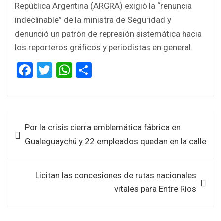
República Argentina (ARGRA) exigió la “renuncia
indeclinable” de la ministra de Seguridad y
denunció un patrón de represión sistemática hacia
los reporteros gráficos y periodistas en general.
F
T
W
S
a
wi
h
h
ce
tt
at
ar
b
er
s
e
Navegación
Por la crisis cierra emblemática fábrica en
o
A
de
Gualeguaychú y 22 empleados quedan en la calle
o
p
entradas
k
p
Licitan las concesiones de rutas nacionales
vitales para Entre Ríos