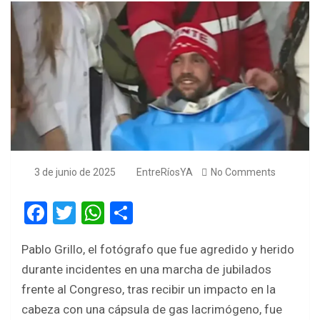
3 de junio de 2025
EntreRíosYA
No Comments
F
T
W
S
a
wi
h
h
Pablo Grillo, el fotógrafo que fue agredido y herido
ce
tt
at
ar
durante incidentes en una marcha de jubilados
b
er
s
e
frente al Congreso, tras recibir un impacto en la
o
A
cabeza con una cápsula de gas lacrimógeno, fue