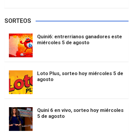
w
o
e
e
t
T
t
g
SORTEOS
i
u
e
b
a
o
e
l
Quini6: entrerrianos ganadores este
t
T
d
miércoles 5 de agosto
o
g
k
r
e
t
u
o
r
e
M
Loto Plus, sorteo hoy miércoles 5 de
e
b
agosto
k
a
s
a
r
e
m
t
p
Quini 6 en vivo, sorteo hoy miércoles
5 de agosto
s