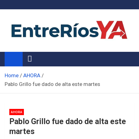
Skip
to
content
Noticias de Entre Ríos
Información de toda la provincia ahora
Home
AHORA
Pablo Grillo fue dado de alta este martes
AHORA
Pablo Grillo fue dado de alta este
martes