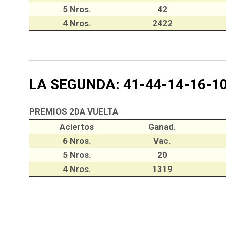
5 Nros.
42
4 Nros.
2422
LA SEGUNDA: 41-44-14-16-1
PREMIOS 2DA VUELTA
Aciertos
Ganad.
6 Nros.
Vac.
5 Nros.
20
4 Nros.
1319