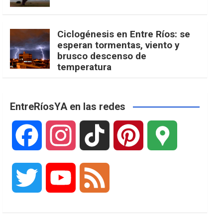
Ciclogénesis en Entre Ríos: se
esperan tormentas, viento y
brusco descenso de
temperatura
EntreRíosYA en las redes
F
I
T
P
G
a
n
i
i
o
T
Y
F
c
s
k
n
o
w
o
e