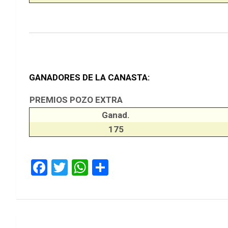
GANADORES DE LA CANASTA:
PREMIOS POZO EXTRA
Ganad.
175
F
T
W
S
a
wi
h
h
ce
tt
at
ar
b
er
s
e
Navegación