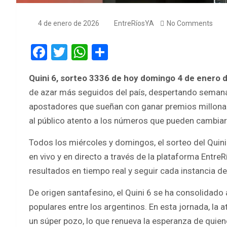
4 de enero de 2026
EntreRíosYA
No Comments
F
T
W
S
a
wi
h
h
Quini 6, sorteo 3336 de hoy domingo 4 de enero 
ce
tt
at
ar
de azar más seguidos del país, despertando semana 
b
er
s
e
apostadores que sueñan con ganar premios millonari
o
A
al público atento a los números que pueden cambiar
o
p
Todos los miércoles y domingos, el sorteo del Quini 
k
p
en vivo y en directo a través de la plataforma Entr
resultados en tiempo real y seguir cada instancia de
De origen santafesino, el Quini 6 se ha consolidado
populares entre los argentinos. En esta jornada, la
un súper pozo, lo que renueva la esperanza de quiene