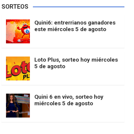
e
t
T
t
g
SORTEOS
i
u
e
b
a
o
e
l
Quini6: entrerrianos ganadores
t
T
d
este miércoles 5 de agosto
o
g
k
r
e
t
u
o
r
e
M
Loto Plus, sorteo hoy miércoles
e
b
5 de agosto
k
a
s
a
r
e
m
t
p
Quini 6 en vivo, sorteo hoy
miércoles 5 de agosto
s