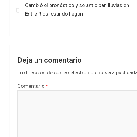
o
A
Cambió el pronóstico y se anticipan lluvias en
de
o
p
Entre Ríos: cuando llegan
k
p
entradas
Deja un comentario
Tu dirección de correo electrónico no será publicada
Comentario
*