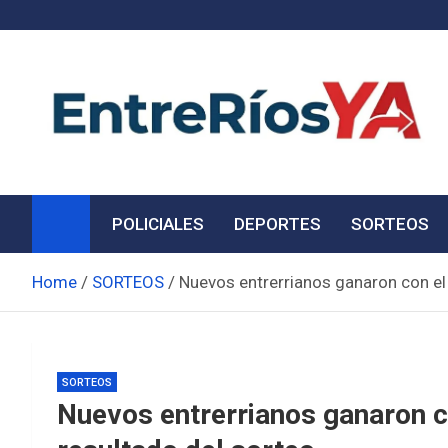
Skip
to
content
Noticias de Entre Ríos
Información de toda la provincia ahora
POLICIALES
DEPORTES
SORTEOS
Home
SORTEOS
Nuevos entrerrianos ganaron con el
SORTEOS
Nuevos entrerrianos ganaron c