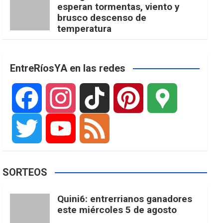
esperan tormentas, viento y
brusco descenso de
temperatura
EntreRíosYA en las redes
F
I
T
P
G
a
n
i
i
o
T
Y
F
SORTEOS
c
s
k
n
o
w
o
e
Quini6: entrerrianos ganadores
este miércoles 5 de agosto
e
t
T
t
g
i
u
e