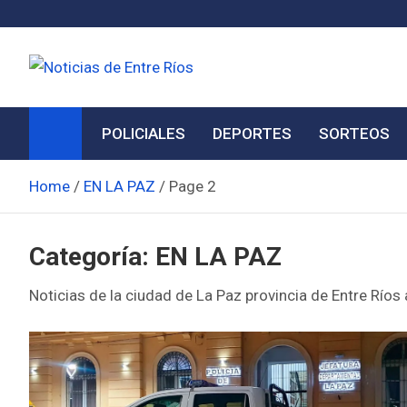
Skip
to
content
Noticias de Entre Ríos
Información de toda la provincia ahora
POLICIALES
DEPORTES
SORTEOS
Home
EN LA PAZ
Page 2
Categoría:
EN LA PAZ
Noticias de la ciudad de La Paz provincia de Entre Ríos