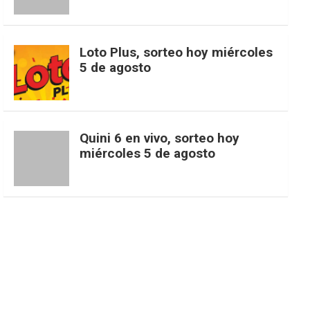
b
a
o
e
l
t
T
d
Loto Plus, sorteo hoy miércoles
5 de agosto
o
g
k
r
e
t
u
o
r
e
M
e
b
Quini 6 en vivo, sorteo hoy
miércoles 5 de agosto
k
a
s
a
r
e
m
t
p
s