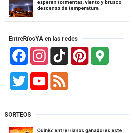
esperan tormentas, viento y brusco
descenso de temperatura
EntreRíosYA en las redes
F
I
T
P
G
a
n
i
i
o
T
Y
F
c
s
k
n
o
w
o
e
e
t
T
t
g
SORTEOS
i
u
e
b
a
o
e
l
Quini6: entrerrianos ganadores este