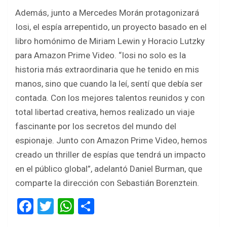
Además, junto a Mercedes Morán protagonizará
Iosi, el espía arrepentido, un proyecto basado en el
libro homónimo de Miriam Lewin y Horacio Lutzky
para Amazon Prime Video. “Iosi no solo es la
historia más extraordinaria que he tenido en mis
manos, sino que cuando la leí, sentí que debía ser
contada. Con los mejores talentos reunidos y con
total libertad creativa, hemos realizado un viaje
fascinante por los secretos del mundo del
espionaje. Junto con Amazon Prime Video, hemos
creado un thriller de espías que tendrá un impacto
en el público global”, adelantó Daniel Burman, que
comparte la dirección con Sebastián Borenztein.
F
T
W
S
a
wi
h
h