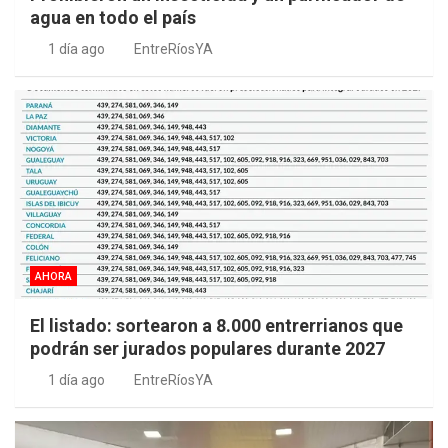
agua en todo el país
1 día ago
EntreRíosYA
AHORA
El listado: sortearon a 8.000 entrerrianos que
podrán ser jurados populares durante 2027
1 día ago
EntreRíosYA