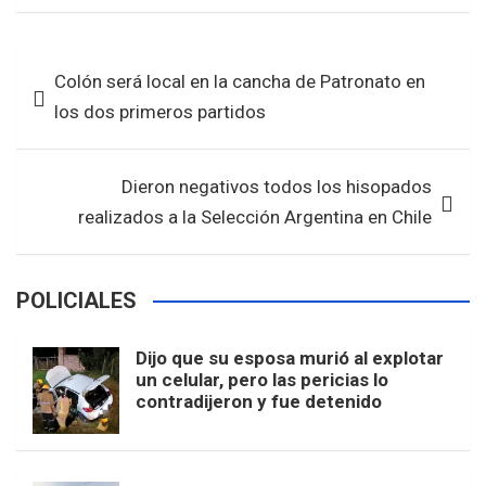
ce
tt
at
ar
b
er
s
e
Navegación
Colón será local en la cancha de Patronato en
o
A
de
los dos primeros partidos
o
p
entradas
k
p
Dieron negativos todos los hisopados
realizados a la Selección Argentina en Chile
POLICIALES
Dijo que su esposa murió al explotar
un celular, pero las pericias lo
contradijeron y fue detenido