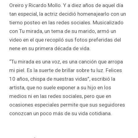
b
er
s
e
Oreiro y Ricardo Mollo. Y a diez años de aquel día
o
A
tan especial, la actriz decidió homenajearlo con un
o
p
tierno posteo en las redes sociales. Musicalizado
k
p
con Tu mirada, un tema de su marido, armó un
video en el que recopiló sus fotos preferidas del
nene en su primera década de vida.
“Tu mirada es una voz, es una canción que arropa
mi piel. Es la suerte de brillar sobre tu luz. Felices
10 años, chispa de nuestras vidas”, escribió la
artista, que no suele exponer a su hijo en los
medios ni en las redes sociales, pero que en
ocasiones especiales permite que sus seguidores
conozcan un poco más de su vida cotidiana.