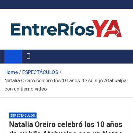
Skip
to
content
Noticias de Entre Ríos
Información de toda la provincia ahora
Home
ESPECTÁCULOS
Natalia Oreiro celebró los 10 años de su hijo Atahualpa
con un tierno video
ESPECTÁCULOS
Natalia Oreiro celebró los 10 años