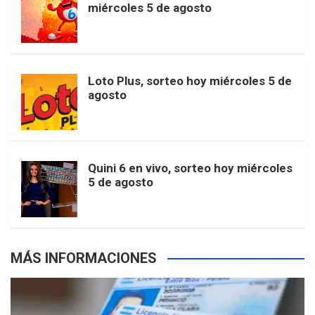
t
T
d
miércoles 5 de agosto
o
g
k
r
e
t
u
o
r
e
M
Loto Plus, sorteo hoy miércoles 5 de
e
b
agosto
k
a
s
a
r
e
m
t
p
Quini 6 en vivo, sorteo hoy miércoles
5 de agosto
s
MÁS INFORMACIONES