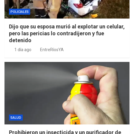
POLICIALES
Dijo que su esposa murió al explotar un celular,
pero las pericias lo contradijeron y fue
detenido
1 día ago
EntreRíosYA
SALUD
Prohibieron un insecticida y un purificador de